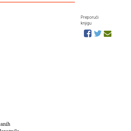
Preporuči
knjigu
zanih