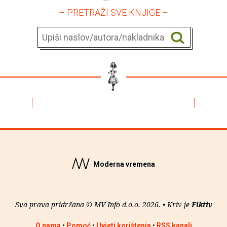
– PRETRAŽI SVE KNJIGE –
Moderna vremena
Sva prava pridržana © MV Info d.o.o. 2026. • Kriv je
Fiktiv
O nama
•
Pomoć
•
Uvjeti korištenja
•
RSS kanali