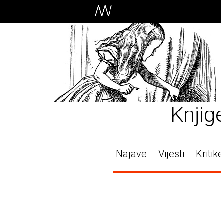
Knjig
Najave
Vijesti
Kritik