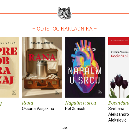
– OD ISTOG NAKLADNIKA –
j
Rana
Napalm u srcu
Pocinčan
a
Oksana Vasjakina
Pol Guasch
Svetlana
Aleksandr
Aleksievič