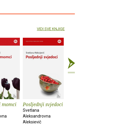
VIDI SVE KNJIGE
i momci
Posljednji svjedoci
Dečko, cura,
Crno tije
lipanj, srpanj
Svetlana
Marijana D
ovna
Aleksandrovna
Frode Grytten
Aleksievič