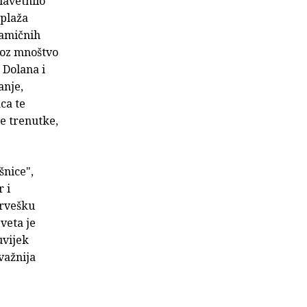
lavetnilo
 plaža
namičnih
roz mnoštvo
 Dolana i
anje,
ca te
ke trenutke,
šnice",
 i
orvešku
veta je
uvijek
jvažnija