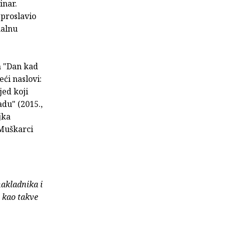
inar.
 proslavio
nalnu
 "Dan kad
eći naslovi:
jed koji
adu" (2015.,
jka
"Muškarci
nakladnika i
e kao takve