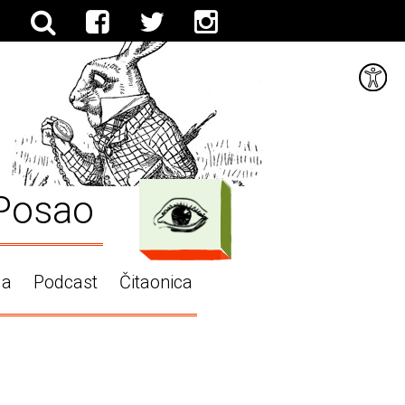
Posao
ga
Podcast
Čitaonica