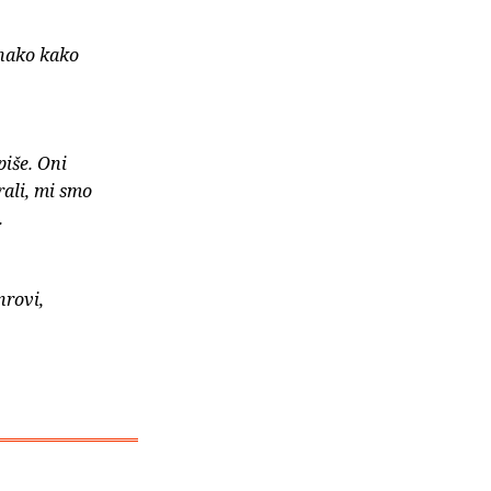
onako kako
iše. Oni
rali, mi smo
.
nrovi,