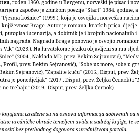
tten
, rođen 1960. godine u Bergenu, norveški je pisac i nov
arijeru započeo je zbirkom poezije "Start" 1984. godine, a
"Pjesma košnice" (1999.), koja je osvojila i norvešku nacio
književnost Brage. Autor je romana, kratkih priča, dječje
i, putopisa i scenarija, a dobitnik je i brojnih nacionalnih i
ih nagrada. Nagradu Brage ponovno je osvojio romanom
s Vik" (2023.). Na hrvatskome jeziku objavljeni su mu sljed
šnice" (2004., Naklada MD, prev. Bekim Sejranović), "Medv
., Profil, prev. Bekim Sejranović), "Sobe uz more, sobe u gr
Bekim Sejranović), "Zapalite kuću" (2015., Disput, prev. Žel
utra je ponedjeljak" (2017., Disput, prev. Željka Černok) i 
 ne trebaju" (2019., Disput, prev. Željka Černok).
o knjigama izrađene su na osnovu informacija dobivenih od 
atne uredničke obrade temeljem uvida u sadržaj knjige, te s
enositi bez prethodnog dogovora s uredništvom portala.