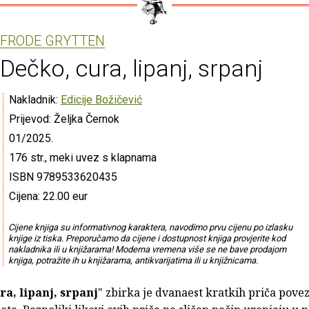
FRODE GRYTTEN
Dečko, cura, lipanj, srpanj
Nakladnik:
Edicije Božičević
Prijevod: Željka Černok
01/2025.
176 str., meki uvez s klapnama
ISBN 9789533620435
Cijena: 22.00 eur
Cijene knjiga su informativnog karaktera, navodimo prvu cijenu po izlasku
knjige iz tiska. Preporučamo da cijene i dostupnost knjiga provjerite kod
nakladnika ili u knjižarama! Moderna vremena više se ne bave prodajom
knjiga, potražite ih u knjižarama, antikvarijatima ili u knjižnicama.
ra, lipanj, srpanj
" zbirka je dvanaest kratkih priča pove