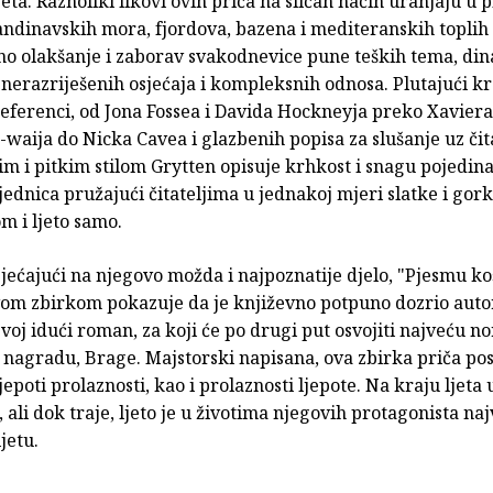
eta. Raznoliki likovi ovih priča na sličan način uranjaju u p
andinavskih mora, fjordova, bazena i mediteranskih toplih
tno olakšanje i zaborav svakodnevice pune teških tema, di
 nerazriješenih osjećaja i kompleksnih odnosa. Plutajući k
eferenci, od
Jona Fossea
i Davida Hockneyja preko Xaviera
aija do Nicka Cavea i glazbenih popisa za slušanje uz čit
m i pitkim stilom Grytten opisuje krhkost i snagu pojedina
jednica pružajući čitateljima u jednakoj mjeri slatke i gor
m i ljeto samo.
sjećajući na njegovo možda i najpoznatije djelo, "Pjesmu ko
om zbirkom pokazuje da je književno potpuno dozrio autor
svoj idući roman, za koji će po drugi put osvojiti najveću n
nagradu, Brage. Majstorski napisana, ova zbirka priča pos
ljepoti prolaznosti, kao i prolaznosti ljepote. Na kraju ljeta 
, ali dok traje, ljeto je u životima njegovih protagonista na
ijetu.