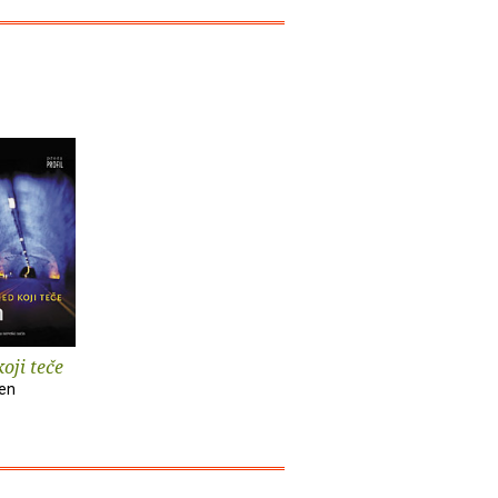
oji teče
ten