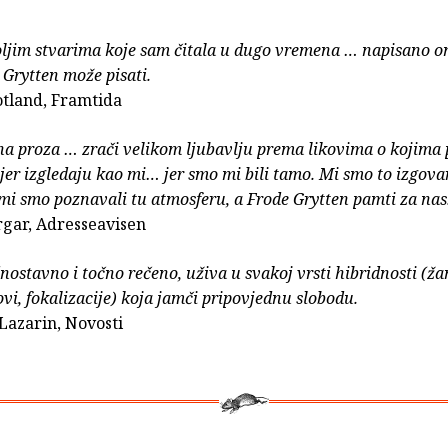
ljim stvarima koje sam čitala u dugo vremena … napisano 
Grytten može pisati.
otland, Framtida
a proza … zrači velikom ljubavlju prema likovima o kojima p
, jer izgledaju kao mi… jer smo mi bili tamo. Mi smo to izgova
, mi smo poznavali tu atmosferu, a Frode Grytten pamti za nas
rgar, Adresseavisen
dnostavno i točno rečeno, uživa u svakoj vrsti hibridnosti (ža
ovi, fokalizacije) koja jamči pripovjednu slobodu.
Lazarin, Novosti