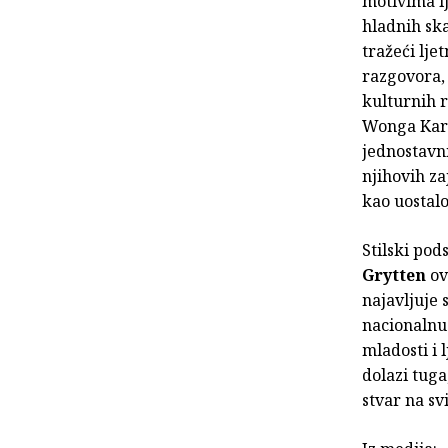
motivima lj
hladnih sk
tražeći lje
razgovora,
kulturnih r
Wonga Kar-w
jednostavni
njihovih za
kao uostalo
Stilski pod
Grytten
ov
najavljuje 
nacionalnu 
mladosti i 
dolazi tuga
stvar na sv