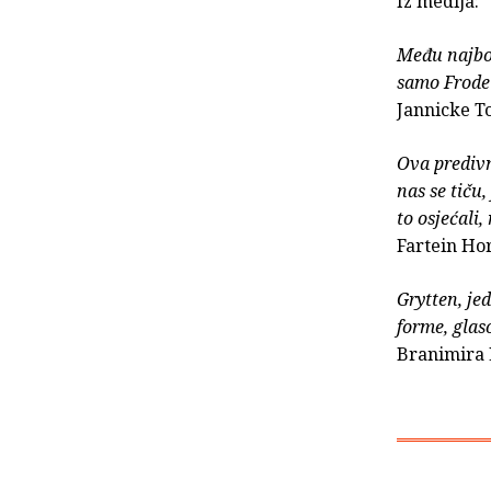
Iz medija:
Među najbo
samo Frode 
Jannicke T
Ova predivn
nas se tiču
to osjećali
Fartein Ho
Grytten, je
forme, glas
Branimira 