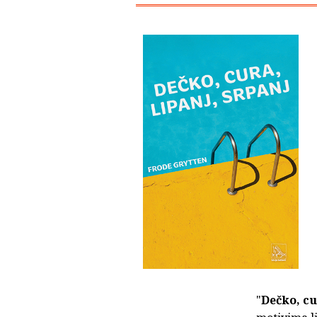
"
Dečko, cu