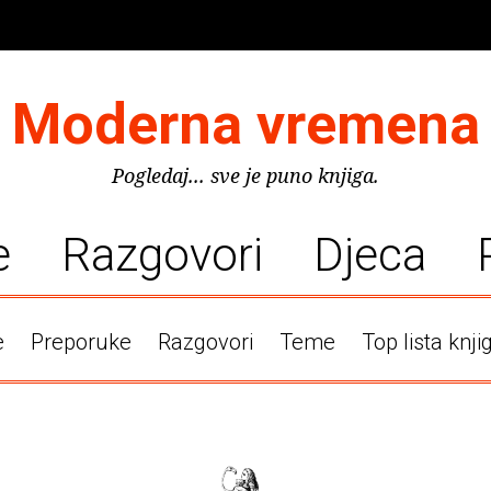
Moderna vremena
Pogledaj... sve je puno knjiga.
e
Razgovori
Djeca
e
Preporuke
Razgovori
Teme
Top lista knji