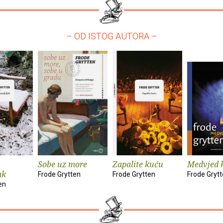
– OD ISTOG AUTORA –
Sobe uz more
Zapalite kuću
Medvjed k
ak
Frode Grytten
Frode Grytten
Frode Gryt
en