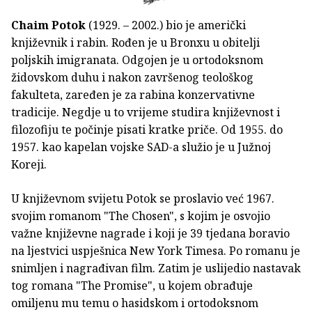
Chaim Potok
(1929. – 2002.) bio je američki
književnik i rabin. Rođen je u Bronxu u obitelji
poljskih imigranata. Odgojen je u ortodoksnom
židovskom duhu i nakon završenog teološkog
fakulteta, zaređen je za rabina konzervativne
tradicije. Negdje u to vrijeme studira književnost i
filozofiju te počinje pisati kratke priče. Od 1955. do
1957. kao kapelan vojske SAD-a služio je u Južnoj
Koreji.
U književnom svijetu Potok se proslavio već 1967.
svojim romanom "The Chosen", s kojim je osvojio
važne književne nagrade i koji je 39 tjedana boravio
na ljestvici uspješnica New York Timesa. Po romanu je
snimljen i nagrađivan film. Zatim je uslijedio nastavak
tog romana "The Promise", u kojem obrađuje
omiljenu mu temu o hasidskom i ortodoksnom