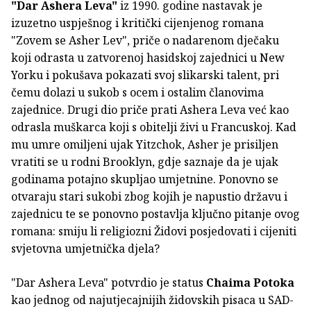
"Dar Ashera Leva"
iz 1990. godine nastavak je
izuzetno uspješnog i kritički cijenjenog romana
"Zovem se Asher Lev", priče o nadarenom dječaku
koji odrasta u zatvorenoj hasidskoj zajednici u New
Yorku i pokušava pokazati svoj slikarski talent, pri
čemu dolazi u sukob s ocem i ostalim članovima
zajednice. Drugi dio priče prati Ashera Leva već kao
odrasla muškarca koji s obitelji živi u Francuskoj. Kad
mu umre omiljeni ujak Yitzchok, Asher je prisiljen
vratiti se u rodni Brooklyn, gdje saznaje da je ujak
godinama potajno skupljao umjetnine. Ponovno se
otvaraju stari sukobi zbog kojih je napustio državu i
zajednicu te se ponovno postavlja ključno pitanje ovog
romana: smiju li religiozni Židovi posjedovati i cijeniti
svjetovna umjetnička djela?
"Dar Ashera Leva" potvrdio je status
Chaima Potoka
kao jednog od najutjecajnijih židovskih pisaca u SAD-