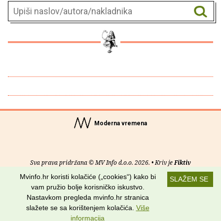
Moderna vremena
Sva prava pridržana © MV Info d.o.o. 2026. • Kriv je
Fiktiv
Mvinfo.hr koristi kolačiće („cookies“) kako bi
SLAŽEM SE
O nama
•
Pomoć
•
Uvjeti korištenja
•
RSS kanali
vam pružio bolje korisničko iskustvo.
Nastavkom pregleda mvinfo.hr stranica
Potraži nas na:
slažete se sa korištenjem kolačića.
Više
informacija