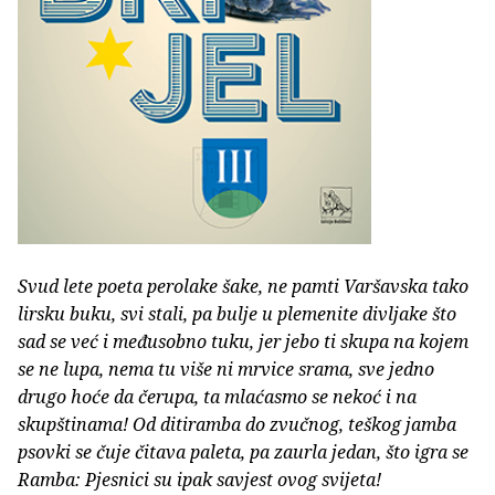
Svud lete poeta perolake šake, ne pamti Varšavska tako
lirsku buku, svi stali, pa bulje u plemenite divljake što
sad se već i međusobno tuku, jer jebo ti skupa na kojem
se ne lupa, nema tu više ni mrvice srama, sve jedno
drugo hoće da čerupa, ta mlaćasmo se nekoć i na
skupštinama! Od ditiramba do zvučnog, teškog jamba
psovki se čuje čitava paleta, pa zaurla jedan, što igra se
Ramba: Pjesnici su ipak savjest ovog svijeta!