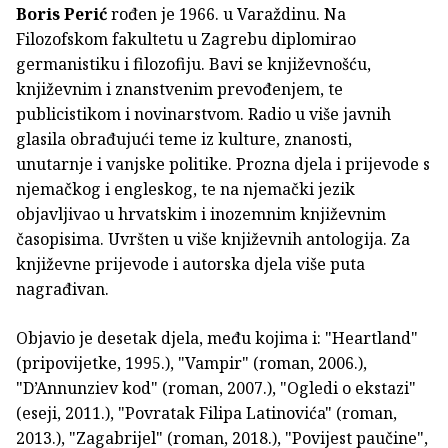
Boris Perić
rođen je 1966. u Varaždinu. Na
Filozofskom fakultetu u Zagrebu diplomirao
germanistiku i filozofiju. Bavi se književnošću,
književnim i znanstvenim prevođenjem, te
publicistikom i novinarstvom. Radio u više javnih
glasila obrađujući teme iz kulture, znanosti,
unutarnje i vanjske politike. Prozna djela i prijevode s
njemačkog i engleskog, te na njemački jezik
objavljivao u hrvatskim i inozemnim književnim
časopisima. Uvršten u više književnih antologija. Za
književne prijevode i autorska djela više puta
nagrađivan.
Objavio je desetak djela, među kojima i: "Heartland"
(pripovijetke, 1995.), "Vampir" (roman, 2006.),
"D’Annunziev kod" (roman, 2007.), "Ogledi o ekstazi"
(eseji, 2011.), "Povratak Filipa Latinovića" (roman,
2013.), "Zagabrijel" (roman, 2018.), "Povijest paučine",