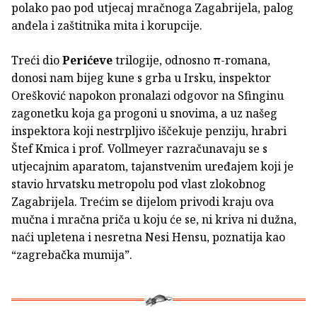
polako pao pod utjecaj mračnoga Zagabrijela, palog
anđela i zaštitnika mita i korupcije.
Treći dio
Perićeve
trilogije, odnosno π-romana,
donosi nam bijeg kune s grba u Irsku, inspektor
Orešković napokon pronalazi odgovor na Sfinginu
zagonetku koja ga progoni u snovima, a uz našeg
inspektora koji nestrpljivo iščekuje penziju, hrabri
Štef Kmica i prof. Vollmeyer razračunavaju se s
utjecajnim aparatom, tajanstvenim uređajem koji je
stavio hrvatsku metropolu pod vlast zlokobnog
Zagabrijela. Trećim se dijelom privodi kraju ova
mučna i mračna priča u koju će se, ni kriva ni dužna,
naći upletena i nesretna Nesi Hensu, poznatija kao
“zagrebačka mumija”.