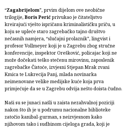
“
Zagabrijelom
”, prvim dijelom ove neobične
trilogije,
Boris Perić
privukao je čitateljstvo
kreirajući vješto ispričanu kriminalističku priču, u
koju se upleće staro zagrebačko tajno društvo
nečasnih namjera, “slučajni prolaznik”, lingvist i
profesor Vollmeyer koji je u Zagrebu zbog stručne
konferencije, inspektor Orešković, policajac koji ne
može dočekati teško stečenu mirovinu, zaposlenik
zagrebačke Čistoće, izvjesni Stjepan Mrak zvani
Kmica te Lukrecija Panj, mlada novinarka
neimenovane velike medijske kuće koja prva
primjećuje da se u Zagrebu odvija nešto doista čudno.
Naši su se junaci našli u zaista nezahvalnoj poziciji
nakon što ih je u podrumu nacionalne biblioteke
zatočio kanibal-gurman, s neizvjesnom kako
njihovom tako i sudbinom cijeloga grada, koji je