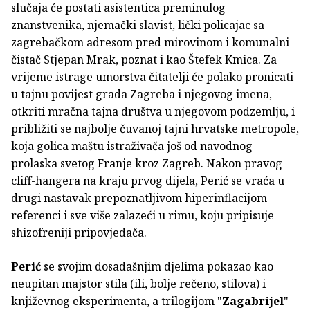
slučaja će postati asistentica preminulog
znanstvenika, njemački slavist, lički policajac sa
zagrebačkom adresom pred mirovinom i komunalni
čistač Stjepan Mrak, poznat i kao Štefek Kmica. Za
vrijeme istrage umorstva čitatelji će polako pronicati
u tajnu povijest grada Zagreba i njegovog imena,
otkriti mračna tajna društva u njegovom podzemlju, i
približiti se najbolje čuvanoj tajni hrvatske metropole,
koja golica maštu istraživača još od navodnog
prolaska svetog Franje kroz Zagreb. Nakon pravog
cliff-hangera na kraju prvog dijela, Perić se vraća u
drugi nastavak prepoznatljivom hiperinflacijom
referenci i sve više zalazeći u rimu, koju pripisuje
shizofreniji pripovjedača.
Perić
se svojim dosadašnjim djelima pokazao kao
neupitan majstor stila (ili, bolje rečeno, stilova) i
književnog eksperimenta, a trilogijom "
Zagabrijel
"