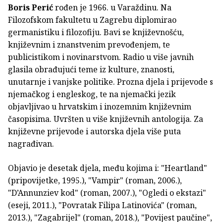
Boris Perić
rođen je 1966. u Varaždinu. Na
Filozofskom fakultetu u Zagrebu diplomirao
germanistiku i filozofiju. Bavi se književnošću,
književnim i znanstvenim prevođenjem, te
publicistikom i novinarstvom. Radio u više javnih
glasila obrađujući teme iz kulture, znanosti,
unutarnje i vanjske politike. Prozna djela i prijevode s
njemačkog i engleskog, te na njemački jezik
objavljivao u hrvatskim i inozemnim književnim
časopisima. Uvršten u više književnih antologija. Za
književne prijevode i autorska djela više puta
nagrađivan.
Objavio je desetak djela, među kojima i: "Heartland"
(pripovijetke, 1995.), "Vampir" (roman, 2006.),
"D’Annunziev kod" (roman, 2007.), "Ogledi o ekstazi"
(eseji, 2011.), "Povratak Filipa Latinovića" (roman,
2013.), "Zagabrijel" (roman, 2018.), "Povijest paučine",