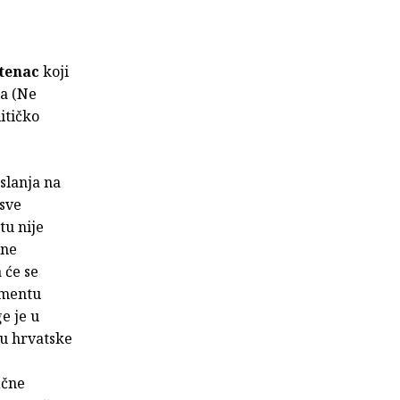
etenac
koji
ma (Ne
itičko
oslanja na
 sve
tu nije
jne
 će se
gmentu
e je u
u hrvatske
ične