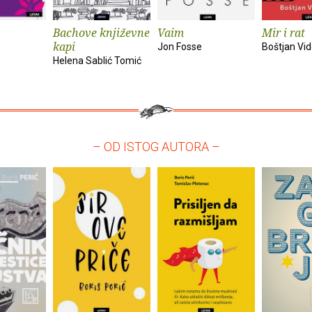
Bachove književne
Vaim
Mir i rat
kapi
Jon Fosse
Boštjan Vi
Helena Sablić Tomić
– OD ISTOG AUTORA –