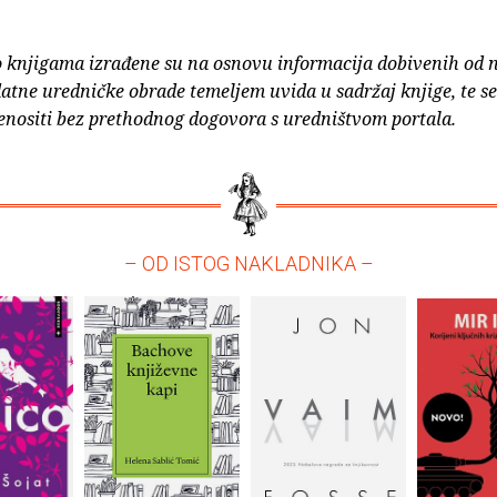
o knjigama izrađene su na osnovu informacija dobivenih od 
atne uredničke obrade temeljem uvida u sadržaj knjige, te s
enositi bez prethodnog dogovora s uredništvom portala.
– OD ISTOG NAKLADNIKA –