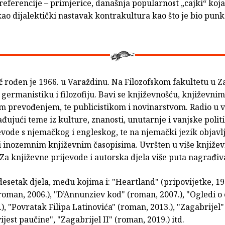
eferencije – primjerice, današnja popularnost „cajki“ koj
ao dijalektički nastavak kontrakultura kao što je bio punk
ć
rođen je 1966. u Varaždinu. Na Filozofskom fakultetu u 
germanistiku i filozofiju. Bavi se književnošću, književnim
m prevođenjem, te publicistikom i novinarstvom. Radio u v
ađujući teme iz kulture, znanosti, unutarnje i vanjske polit
jevode s njemačkog i engleskog, te na njemački jezik objavl
i inozemnim književnim časopisima. Uvršten u više knjiže
 Za književne prijevode i autorska djela više puta nagrađiv
desetak djela, među kojima i: "Heartland" (pripovijetke, 199
oman, 2006.), "D’Annunziev kod" (roman, 2007.), "Ogledi o 
1.), "Povratak Filipa Latinovića" (roman, 2013.), "Zagabrijel
vijest paučine", "Zagabrijel II" (roman, 2019.) itd.