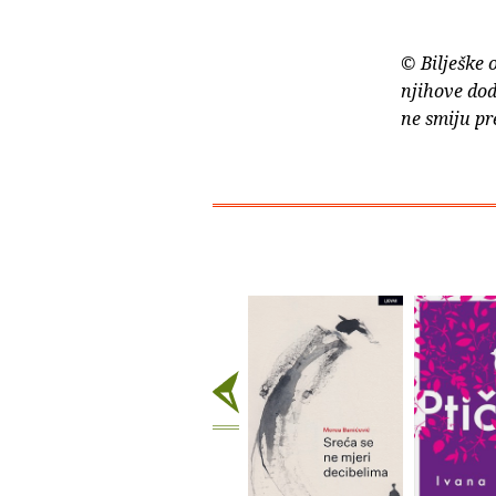
© Bilješke 
njihove dod
ne smiju pr