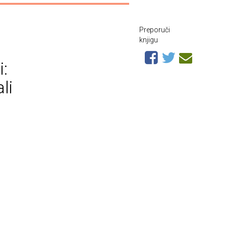
Preporuči
knjigu
i:
li