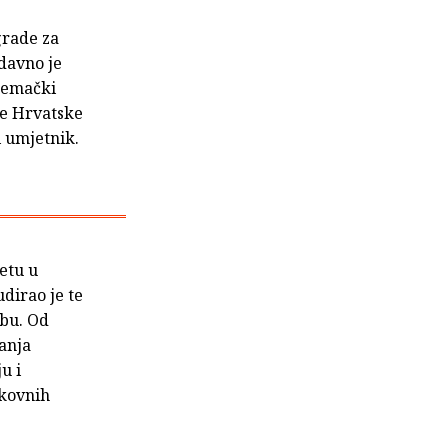
grade za
edavno je
njemački
te Hrvatske
i umjetnik.
etu u
dirao je te
ebu. Od
vanja
u i
ikovnih