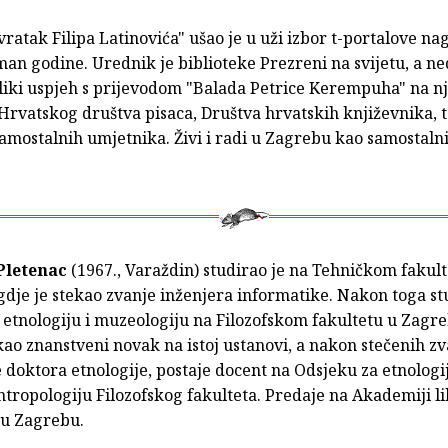
atak Filipa Latinovića" ušao je u uži izbor t-portalove na
man godine. Urednik je biblioteke Prezreni na svijetu, a n
eliki uspjeh s prijevodom "Balada Petrice Kerempuha" na 
 Hrvatskog društva pisaca, Društva hrvatskih književnika, 
amostalnih umjetnika. Živi i radi u Zagrebu kao samostaln
Pletenac
(1967., Varaždin) studirao je na Tehničkom fakult
dje je stekao zvanje inženjera informatike. Nakon toga stu
 etnologiju i muzeologiju na Filozofskom fakultetu u Zagr
kao znanstveni novak na istoj ustanovi, a nakon stečenih z
 doktora etnologije, postaje docent na Odsjeku za etnologij
tropologiju Filozofskog fakulteta. Predaje na Akademiji l
 u Zagrebu.