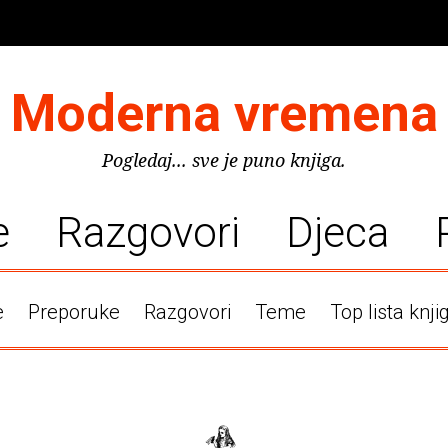
Moderna vremena
Pogledaj... sve je puno knjiga.
e
Razgovori
Djeca
e
Preporuke
Razgovori
Teme
Top lista knji