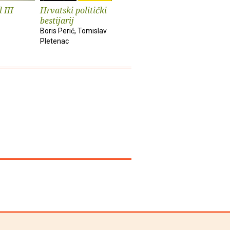
 III
Hrvatski politički
Kafkin podrum
Priručnik
bestijarij
ekstremis
Boris Perić
Boris Perić, Tomislav
Boris Perić
Pletenac
Pletenac