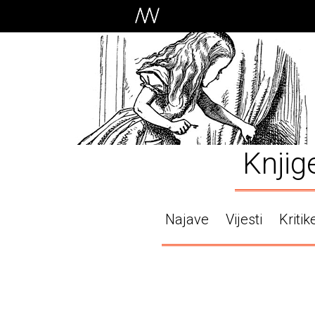
Knjig
Najave
Vijesti
Kritik