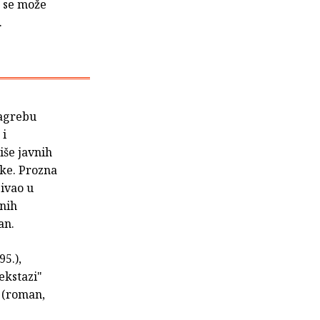
a se može
.
Zagrebu
 i
iše javnih
ike. Prozna
jivao u
vnih
an.
5.),
ekstazi"
" (roman,