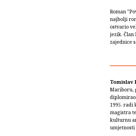
Roman "Povr
najbolji ro
ostvario v
jezik. Član
zajednice s
Tomislav 
Mariboru, g
diplomirao
1995. radi 
magistra te
kulturnu an
umjetnosti