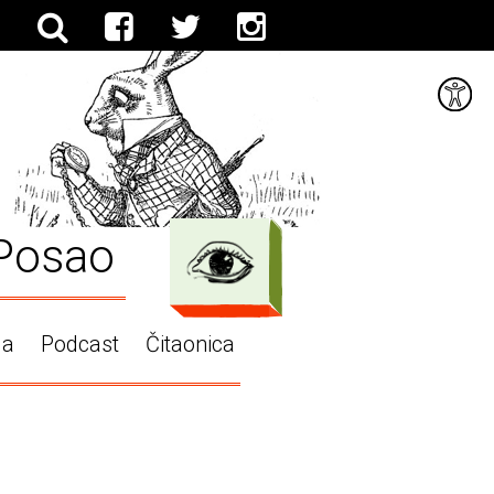
Posao
ga
Podcast
Čitaonica