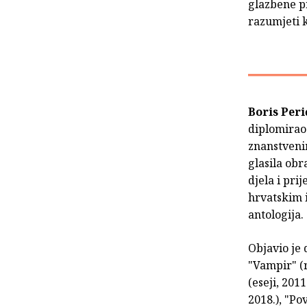
glazbene pr
razumjeti k
Boris Peri
diplomirao 
znanstveni
glasila obr
djela i pri
hrvatskim 
antologija.
Objavio je 
"Vampir" (r
(eseji, 201
2018.), "Po