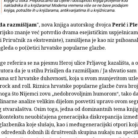
knjige iz tiska. Preporučamo da cijene i dostupnost knjiga provjerite kod
nakladnika ili u knjižarama! Moderna vremena više se ne bave prodajom
knjiga, potražite ih u knjižarama, antikvarijatima ili u knjižnicama.
 da razmišljam
", nova knjiga autorskog dvojca
Perić
i
Pl
orijsko znanje već potvrdio dvama esejističkim uspješnica
 i Priručnik za ekstremiste), zamišljena je kao niz psihoanal
ogleda o po(i)etici hrvatske popularne glazbe.
ge referira se na pjesmu Heroj ulice Prljavog kazališta, a 
utora da je u stihu Prisiljen da razmišljam / Ja shvatio sam
ama srž hrvatske duhovnosti, koja u svom munjevitom uzle
 rock and roll. Riznica hrvatske popularne glazbe čuva bro
noga što Nijemci zovu „nedobrovoljnim humorom“, tako da
plinarne analize velikim dijelom posvetiti upravo ovom se
 stvaralaštva. Osim toga, jedna od dominantnih tema knjig
kontekstu neuobičajena generacijska diskrepancija izmeđ
glazbenika koje slušaju, kao i međugeneracijski otpori koji
 određenih dobnih ili društvenih skupina nukaju na specif