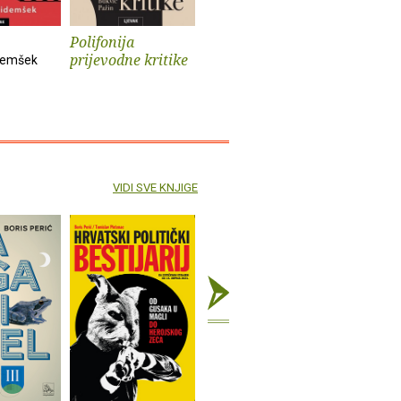
Polifonija
Prokleti muški
Iz života
prijevodne kritike
psa
demšek
Andrev Walden
Sander Kol
VIDI SVE KNJIGE