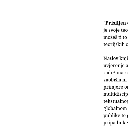
"
Prisiljen
je svoje te
možeš ti to
teorijskih 
Naslov knji
uvjerenje a
sadržana s
zaobišla ni
primjere o
multidisci
tekstualnog
globalnom 
publike te 
pripadnike