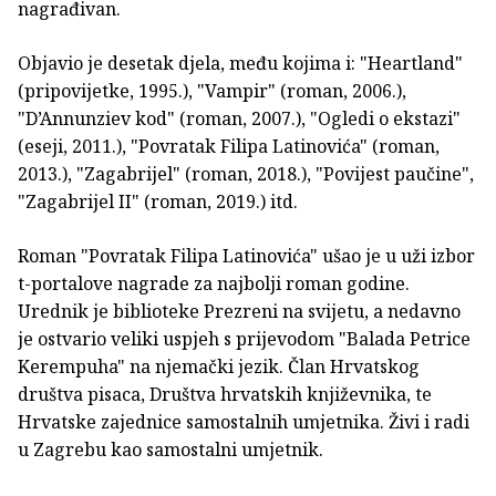
nagrađivan.
Objavio je desetak djela, među kojima i: "Heartland"
(pripovijetke, 1995.), "Vampir" (roman, 2006.),
"D’Annunziev kod" (roman, 2007.), "Ogledi o ekstazi"
(eseji, 2011.), "Povratak Filipa Latinovića" (roman,
2013.), "Zagabrijel" (roman, 2018.), "Povijest paučine",
"Zagabrijel II" (roman, 2019.) itd.
Roman "Povratak Filipa Latinovića" ušao je u uži izbor
t-portalove nagrade za najbolji roman godine.
Urednik je biblioteke Prezreni na svijetu, a nedavno
je ostvario veliki uspjeh s prijevodom "Balada Petrice
Kerempuha" na njemački jezik. Član Hrvatskog
društva pisaca, Društva hrvatskih književnika, te
Hrvatske zajednice samostalnih umjetnika. Živi i radi
u Zagrebu kao samostalni umjetnik.