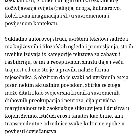
seksualnosti, erotike i drugih oblika ekstatičkog
doživljavanja svijeta (religija, droga, kulinarstvo,
kolektivna imaginacija i sl.) u suvremenom i
povijesnom kontekstu.
Sukladno autorovoj struci, uvršteni tekstovi sadrže i
niz književnih i filozofskih ogleda i promišljanja, što ih
uvelike izdvaja iz kategorije tekstova za zabavu i
razbibrigu, te im u receptivnom smislu daje i veću
trajnost od one što je u pravilu nalaže forma
mjesečnika. S obzirom da je svaki od uvrštenih eseja
pisan nekim aktualnim povodom, zbirka se stoga
može čitati i kao svojevrsna kronika suvremenih
duhovnih preokupacija i neuroza, čija prividna
marginalnost tek zaokružuje sliku svijeta i društva u
kojem živimo, ističući eros i tanatos kao bitne, ali i
transcendentne odrednice svake kulturne epohe u
povijesti čovječanstva.