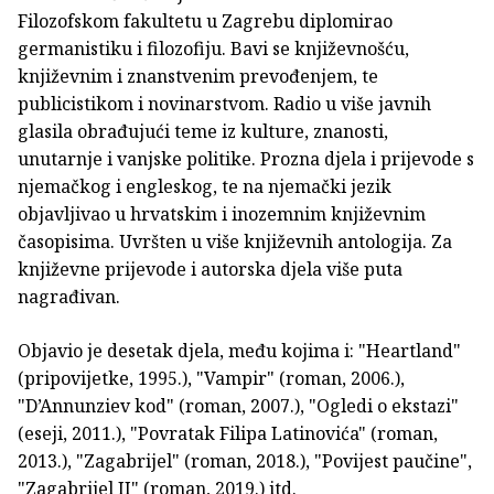
Filozofskom fakultetu u Zagrebu diplomirao
germanistiku i filozofiju. Bavi se književnošću,
književnim i znanstvenim prevođenjem, te
publicistikom i novinarstvom. Radio u više javnih
glasila obrađujući teme iz kulture, znanosti,
unutarnje i vanjske politike. Prozna djela i prijevode s
njemačkog i engleskog, te na njemački jezik
objavljivao u hrvatskim i inozemnim književnim
časopisima. Uvršten u više književnih antologija. Za
književne prijevode i autorska djela više puta
nagrađivan.
Objavio je desetak djela, među kojima i: "Heartland"
(pripovijetke, 1995.), "Vampir" (roman, 2006.),
"D’Annunziev kod" (roman, 2007.), "Ogledi o ekstazi"
(eseji, 2011.), "Povratak Filipa Latinovića" (roman,
2013.), "Zagabrijel" (roman, 2018.), "Povijest paučine",
"Zagabrijel II" (roman, 2019.) itd.