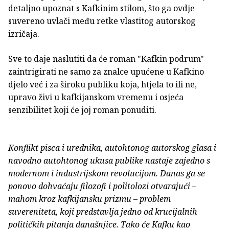
detaljno upoznat s Kafkinim stilom, što ga ovdje
suvereno uvlači među retke vlastitog autorskog
izričaja.
Sve to daje naslutiti da će roman "Kafkin podrum"
zaintrigirati ne samo za znalce upućene u Kafkino
djelo već i za široku publiku koja, htjela to ili ne,
upravo živi u kafkijanskom vremenu i osjeća
senzibilitet koji će joj roman ponuditi.
Konflikt pisca i urednika, autohtonog autorskog glasa i
navodno autohtonog ukusa publike nastaje zajedno s
modernom i industrijskom revolucijom. Danas ga se
ponovo dohvaćaju filozofi i politolozi otvarajući –
mahom kroz kafkijansku prizmu – problem
suvereniteta, koji predstavlja jedno od krucijalnih
političkih pitanja današnjice. Tako će Kafku kao