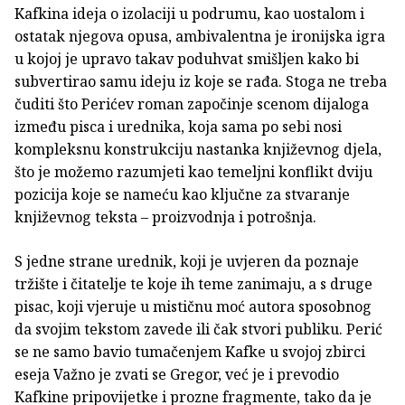
Kafkina ideja o izolaciji u podrumu, kao uostalom i
ostatak njegova opusa, ambivalentna je ironijska igra
u kojoj je upravo takav poduhvat smišljen kako bi
subvertirao samu ideju iz koje se rađa. Stoga ne treba
čuditi što Perićev roman započinje scenom dijaloga
između pisca i urednika, koja sama po sebi nosi
kompleksnu konstrukciju nastanka književnog djela,
što je možemo razumjeti kao temeljni konflikt dviju
pozicija koje se nameću kao ključne za stvaranje
književnog teksta – proizvodnja i potrošnja.
S jedne strane urednik, koji je uvjeren da poznaje
tržište i čitatelje te koje ih teme zanimaju, a s druge
pisac, koji vjeruje u mističnu moć autora sposobnog
da svojim tekstom zavede ili čak stvori publiku. Perić
se ne samo bavio tumačenjem Kafke u svojoj zbirci
eseja Važno je zvati se Gregor, već je i prevodio
Kafkine pripovijetke i prozne fragmente, tako da je