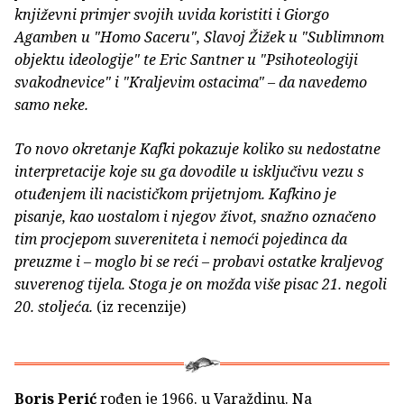
književni primjer svojih uvida koristiti i Giorgo
Agamben u "Homo Saceru", Slavoj Žižek u "Sublimnom
objektu ideologije" te Eric Santner u "Psihoteologiji
svakodnevice" i "Kraljevim ostacima" – da navedemo
samo neke.
To novo okretanje Kafki pokazuje koliko su nedostatne
interpretacije koje su ga dovodile u isključivu vezu s
otuđenjem ili nacističkom prijetnjom. Kafkino je
pisanje, kao uostalom i njegov život, snažno označeno
tim procjepom suvereniteta i nemoći pojedinca da
preuzme i – moglo bi se reći – probavi ostatke kraljevog
suverenog tijela. Stoga je on možda više pisac 21. negoli
20. stoljeća.
(iz recenzije)
Boris Perić
rođen je 1966. u Varaždinu. Na