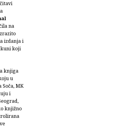
čitavi
za
nal
čila na
izrazito
a izdanja i
jkuni koji
a knjiga
koju u
a Soča, MK
uju i
Beograd,
ko knjižno
trolirana
ove