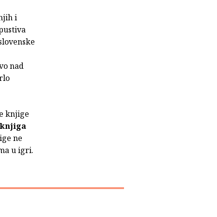
jih i
pustiva
 slovenske
tvo nad
rlo
ke knjige
knjiga
jige ne
ma u igri.