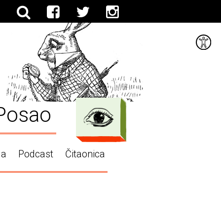
Posao
ga
Podcast
Čitaonica