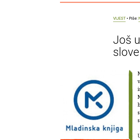
VIJEST
• Piše:
Još u
slove
v
N
b
s
s
U