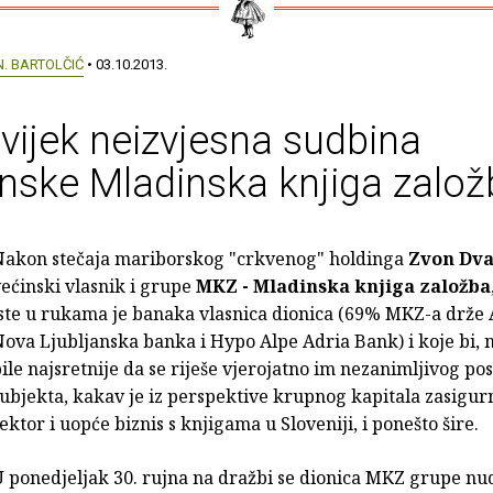
N. BARTOLČIĆ
• 03.10.2013.
vijek neizvjesna sudbina
nske Mladinska knjiga založ
Nakon stečaja mariborskog "crkvenog" holdinga
Zvon Dv
ećinski vlasnik i grupe
MKZ - Mladinska knjiga založba
iste u rukama je banaka vlasnica dionica (69% MKZ-a drže
ova Ljubljanska banka i Hypo Alpe Adria Bank) i koje bi, 
ile najsretnije da se riješe vjerojatno im nezanimljivog po
ubjekta, kakav je iz perspektive krupnog kapitala zasigur
ektor i uopće biznis s knjigama u Sloveniji, i ponešto šire.
 ponedjeljak 30. rujna na dražbi se dionica MKZ grupe nud