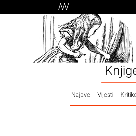
Knjig
Najave
Vijesti
Kritik