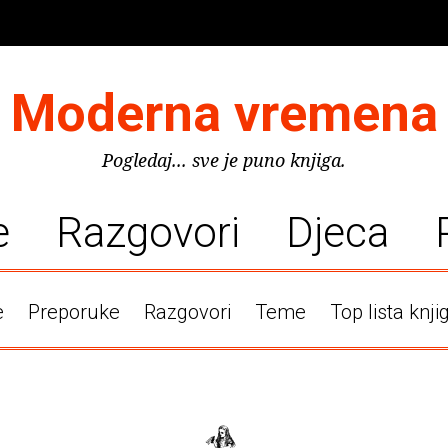
Moderna vremena
Pogledaj... sve je puno knjiga.
e
Razgovori
Djeca
e
Preporuke
Razgovori
Teme
Top lista knji