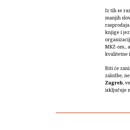
Iz tih se r
manjih slov
rasprodaja 
knjige i je
organizacij
MKZ-om., a 
kvalitetne 
Biti će zan
založbe, ne
Zagreb
, v
isključuje 