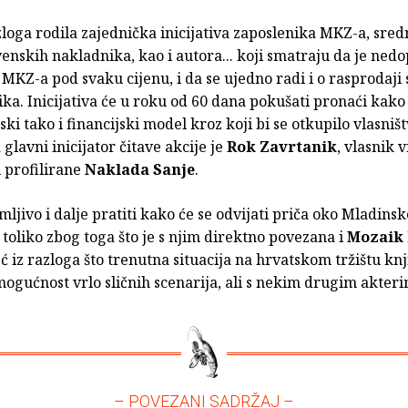
azloga rodila zajednička inicijativa zaposlenika MKZ-a, sredn
enskih nakladnika, kao i autora... koji smatraju da je nedo
MKZ-a pod svaku cijenu, i da se ujedno radi i o rasprodaji
zika. Inicijativa će u roku od 60 dana pokušati pronaći kako
ski tako i financijski model kroz koji bi se otkupilo vlasniš
glavni inicijator čitave akcije je
Rok Zavrtanik
, vlasnik v
i profilirane
Naklada Sanje
.
imljivo i dalje pratiti kako će se odvijati priča oko Mladins
 toliko zbog toga što je s njim direktno povezana i
Mozaik 
eć iz razloga što trenutna situacija na hrvatskom tržištu kn
mogućnost vrlo sličnih scenarija, ali s nekim drugim akteri
– POVEZANI SADRŽAJ –