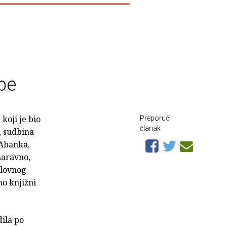
be
a
koji je bio
Preporuči
članak
, sudbina
 Abanka,
naravno,
slovnog
no knjižni
ila po