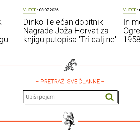
VIJEST
• 08.07.2026.
VIJEST
• 
k
Dinko Telećan dobitnik
In m
Nagrade Joža Horvat za
Ogre
igu
knjigu putopisa 'Tri daljine'
1958
– PRETRAŽI SVE ČLANKE –