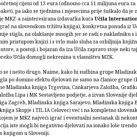
očetnoj cijeni od 13 eura (odnosno cca 11 milijuna eura za 
aket), pa iako se tjednima i mjesecima prije šuškalo da je 
e MKZ-a zainteresirana izdavačka kuća
Učila Internatio
grač na slovenskom tržištu knjiga), konkretna ponuda iz U
nije stigla, na olakšanje mnogih jer se radi o nakladniku s 
im pristupom knjizi i s vrlo malo sluha za ozbiljnija knjižn
utore, a postoji i bojazan da iza Učila zapravo stoje neki ta
 preko Učila domogli nekrenina u vlasništvu MZK.
o se i nešto drugo. Naime, kako bi sudbina grupe Mladinsk
gla po domino efektu djelovati ne samo na članice grupe (
čine Mladinska knjiga Trgovina, Cankarjeva Založba, Grafik
ložba Lipa i MK Sestavljeno podjetje, a izvan Slovenije djel
iga Zagreb, Mladinska knjiga Sarajevo, Mladinska knjiga 
njiga Skopje i TIL.IA Celovec) već i na kompletno slovens
 kojem je MKZ najveći igrač i eventualni nestanak ili nekon
ija iste mogli bi negativno djelovati na ionako loše trend
s knjigom u Sloveniji.