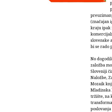
p
p
preuzimanj
(značajan i
kraju ipak 
komercijaln
slovenske a
bi se rado
No dogodil
založba mo
Sloveniji 
Naložbe, Za
Mozaik knj
Mladinska k
tržište, na
transformac
poslovanja 