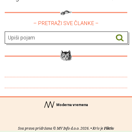
– PRETRAŽI SVE ČLANKE –
Moderna vremena
Sva prava pridržana © MV Info d.o.o. 2026. • Kriv je
Fiktiv