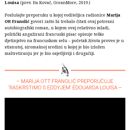
Louisa
(prev. Ita Kovač, OceanMore, 2019.)
Poslušajte preporuku u kojoj voditeljica radionice
Marija
Ott Franolić
govori zašto bi trebalo čitati ovaj potresni
autobiografski roman, u kojem ovaj relativno mladi,
politički angažirani francuski pisac opisuje teško
djetinjstvo na francuskom selu – početak života proveo je u
stisnutoj, siromašnoj sredini u kojoj je bio izložen
maltretiranju jer je bio osjetljiviji i drugačiji.
– MARIJA OTT FRANOLIĆ PREPORUČUJE:
'RASKRSTIMO S EDDYJEM' ÉDOUARDA LOUISA –