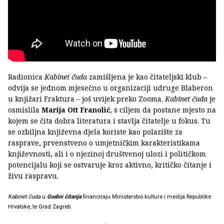
Radionica
Kabinet čuda
zamišljena je kao čitateljski klub –
odvija se jednom mjesečno u organizaciji udruge Blaberon
u knjižari Fraktura – još uvijek preko Zooma.
Kabinet čuda
je
osmislila
Marija Ott Franolić
, s ciljem da postane mjesto na
kojem se čita dobra literatura i stavlja čitatelje u fokus. Tu
se ozbiljna književna djela koriste kao polazište za
rasprave, prvenstveno o umjetničkim karakteristikama
književnosti, ali i o njezinoj društvenoj ulozi i političkom
potencijalu koji se ostvaruje kroz aktivno, kritičko čitanje i
živu raspravu.
Kabinet čuda
u
Godini čitanja
financiraju Ministarstvo kulture i medija Republike
Hrvatske, te Grad Zagreb.