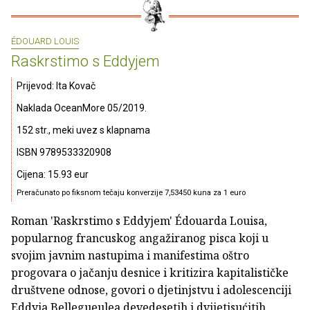
ÉDOUARD LOUIS
Raskrstimo s Eddyjem
Prijevod: Ita Kovač
Naklada OceanMore 05/2019.
152 str., meki uvez s klapnama
ISBN 9789533320908
Cijena: 15.93 eur
Preračunato po fiksnom tečaju konverzije 7,53450 kuna za 1 euro
Roman 'Raskrstimo s Eddyjem' Édouarda Louisa,
popularnog francuskog angažiranog pisca koji u
svojim javnim nastupima i manifestima oštro
progovara o jačanju desnice i kritizira kapitalističke
društvene odnose, govori o djetinjstvu i adolescenciji
Eddyja Bellegueulea devedesetih i dvijetisućitih