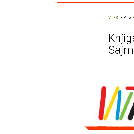
VIJEST
• Piše:
Knjig
Sajmu