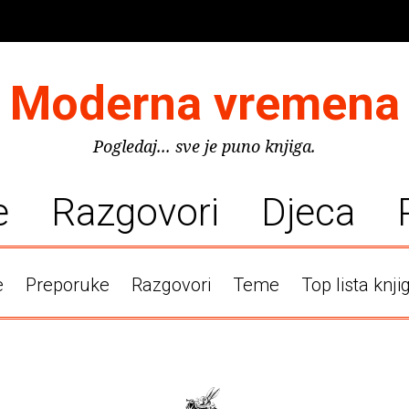
Moderna vremena
Pogledaj... sve je puno knjiga.
e
Razgovori
Djeca
e
Preporuke
Razgovori
Teme
Top lista knji