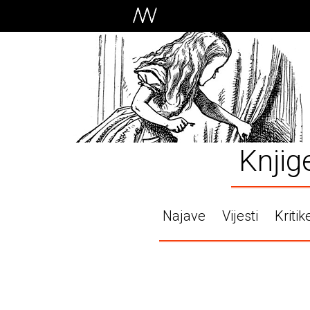
Knjig
Najave
Vijesti
Kritik