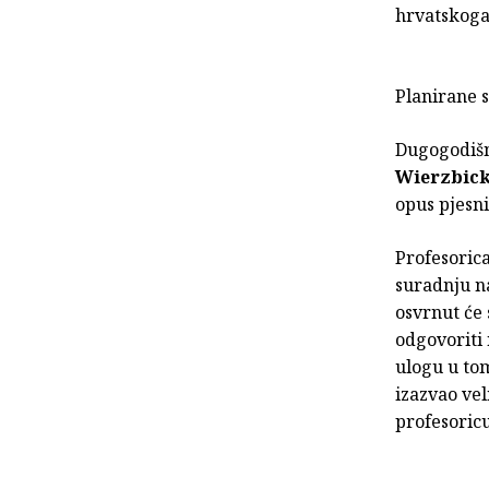
hrvatskoga 
Planirane 
Dugogodišn
Wierzbic
opus pjesn
Profesoric
suradnju na
osvrnut će 
odgovoriti 
ulogu u tom
izazvao vel
profesoricu