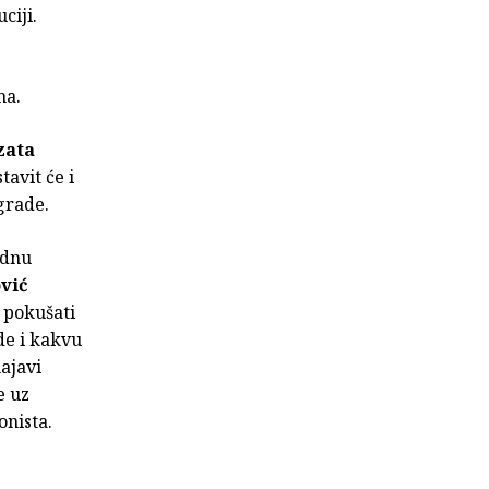
ciji.
ma.
zata
tavit će i
grade.
odnu
vić
e pokušati
ode i kakvu
ajavi
e uz
onista.