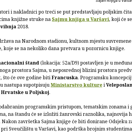
Sajam knjiga u Varša
tori i nakladnici po treći se put predstavljaju poljskim čita
cima knjižne struke na
Sajmu knjiga u Varšavi
, koji će s
 svibnja
2018.
država na Narodnom stadionu, kultnom mjestu suvremene 
, koje se na nekoliko dana pretvara u pozornicu knjige.
nacionalni štand
(lokacija: 52a/D9) postavljen je u među
žnoga prostora Sajma, u neposrednoj blizini prostora pred
, što će ove godine biti
Francuska
. Programsku koncepcij
ju nastupa supotpisuju
Ministarstvo kulture
i
Veleposla
 Hrvatske u Poljskoj
.
 odabranim programskim pristupom, tematskim zonama i
, na štandu će se izložiti žanrovski raznolika, najnovija 
. Nakon završetka Sajma knjige će biti donirane Odsjeku z
 pri Sveučilištu u Varšavi, kao podrška brojnim studentima