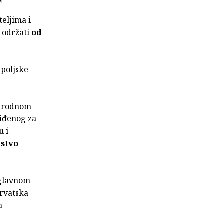
vi
teljima i
e održati
od
poljske
narodnom
viđenog za
u i
nstvo
 glavnom
hrvatska
a