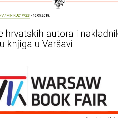
MV / MIN KULT PRES
• 16.05.2018.
e hrvatskih autora i nakladni
 knjiga u Varšavi