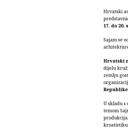
Hrvatski au
predstavni
17. do 20.
Sajam se o
arhitekture
Hrvatski 
dijelu kru
zemlju gost
organizaci
Republike
U skladu s
temom Sajma
produkcija
kroatistiku