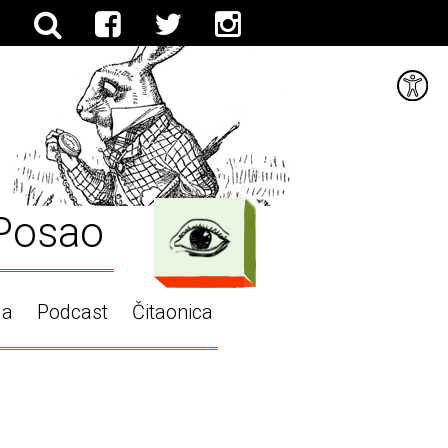
Posao
ga
Podcast
Čitaonica