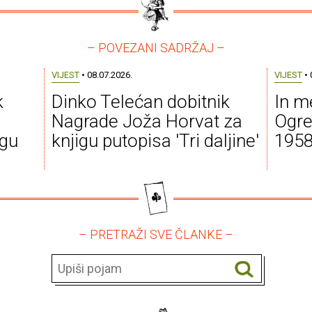
– POVEZANI SADRŽAJ –
VIJEST
• 08.07.2026.
VIJEST
• 
k
Dinko Telećan dobitnik
In m
Nagrade Joža Horvat za
Ogre
igu
knjigu putopisa 'Tri daljine'
1958
– PRETRAŽI SVE ČLANKE –