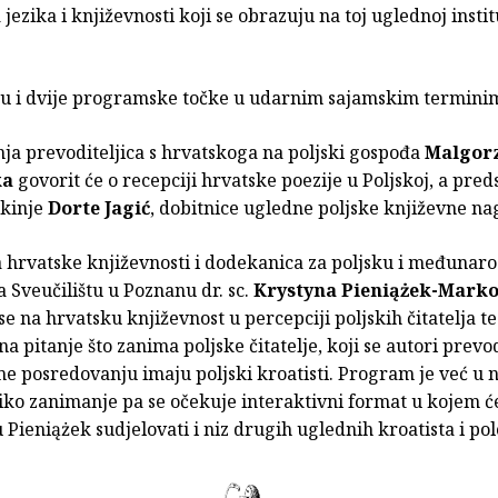
jezika i književnosti koji se obrazuju na toj uglednoj institu
su i dvije programske točke u udarnim sajamskim termini
ja prevoditeljica s hrvatskoga na poljski gospođa
Malgor
ka
govorit će o recepciji hrvatske poezije u Poljskoj, a preds
ikinje
Dorte Jagić
, dobitnice ugledne poljske književne na
a hrvatske književnosti i dodekanica za poljsku i međunar
 Sveučilištu u Poznanu dr. sc.
Krystyna Pieniążek-Marko
se na hrvatsku književnost u percepciji poljskih čitatelja t
na pitanje što zanima poljske čitatelje, koji se autori prev
e posredovanju imaju poljski kroatisti. Program je već u n
iko zanimanje pa se očekuje interaktivni format u kojem ć
 Pieniążek sudjelovati i niz drugih uglednih kroatista i pol