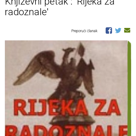
Književni petak : 'Rijeka za
radoznale'
Preporuči članak