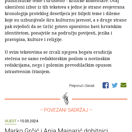
publicističke teme i društeno - kritičke komentare. Ovaj
ukoričeni izbor iz tih tekstova s jedne je strane svojevrsna
kronologija proteklog desetljeća jer bilježi teme i dileme
koje su uzbunjivale širu kulturnu javnost, a s druge strane
pak svjedoči da se Grčić gotovo opsesivno bavi hrvatskim
identitetom, ponajviše na području povijesti, jezika i
pravopisa, kulture i religije.
U svim tekstovima se zrcali njegova bogata erudicija
stečena ne samo redaktorskim poslom u novinskim
redakcijama, nego i golemim prevodilačkim opusom
istrastvenim čitanjem.
Preporuči članak
– POVEZANI SADRŽAJ –
VIJEST
• 15.03.2024.
Marko Grčić i Anja Majnarić dobitnici