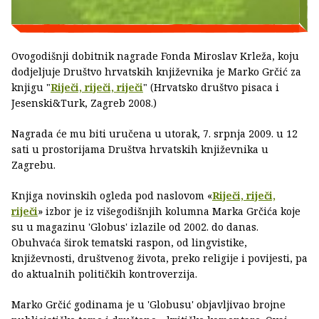
Ovogodišnji dobitnik nagrade Fonda Miroslav Krleža, koju
dodjeljuje Društvo hrvatskih književnika je Marko Grčić za
knjigu "
Riječi, riječi, riječi
" (Hrvatsko društvo pisaca i
Jesenski&Turk, Zagreb 2008.)
Nagrada će mu biti uručena u utorak, 7. srpnja 2009. u 12
sati u prostorijama Društva hrvatskih književnika u
Zagrebu.
Knjiga novinskih ogleda pod naslovom «
Riječi, riječi,
riječi
» izbor je iz višegodišnjih kolumna Marka Grčića koje
su u magazinu 'Globus' izlazile od 2002. do danas.
Obuhvaća širok tematski raspon, od lingvistike,
književnosti, društvenog života, preko religije i povijesti, pa
do aktualnih političkih kontroverzija.
Marko Grčić godinama je u 'Globusu' objavljivao brojne