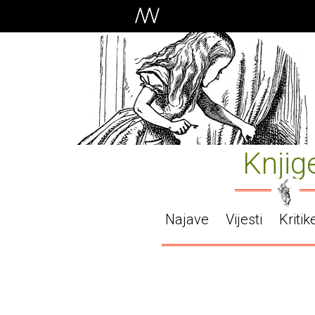
Knjig
Najave
Vijesti
Kritik