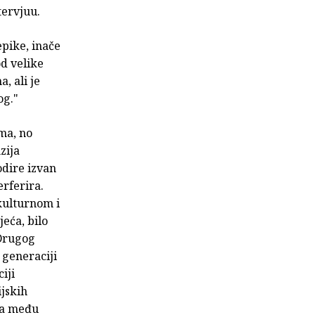
tervjuu.
epike, inače
d velike
, ali je
og."
ma, no
zija
odire izvan
erferira.
kulturnom i
jeća, bilo
 Drugog
o generaciji
ciji
ijskih
tva među