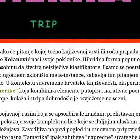
ko će pitanje kojoj točno književnoj vrsti ili rodu pripada
e Kolanović
naći svoje poklonike. Hibridna forma poput o
obinu da živcira neizlječive klasifikatore. I samo se poetsk
u ugodnom skloništu meta-instance, zabavlja tim pitanjem.
no. U kontekstu suvremene hrvatske književnosti, eksperi
merike
"
koja kombinira elemente putopisa, narativne poe
pe, kolaža i stripa dobrodošlo je osvježenje na sceni.
 pojavnoj, razini koja se apsorbira letimičnim prelistavanj
 pokazuje svoje kompleksno lice koje se daljnjim ulaskom u
ložnjava. Zavodljiva na prvi pogled i u osnovnom pripovj
zito jasna "Jamerika" ipak zahtijeva "napredne" strategije 