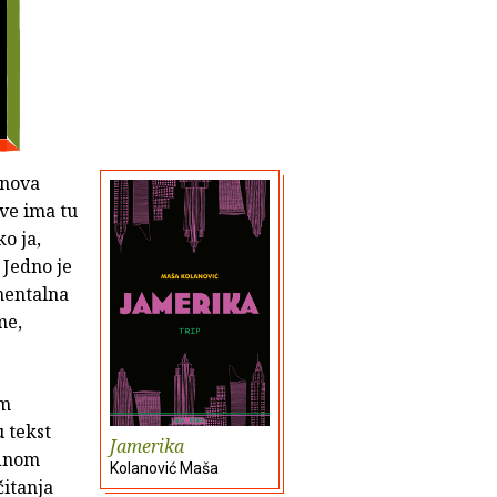
 nova
ve ima tu
o ja,
 Jedno je
mentalna
me,
em
 tekst
Jamerika
ednom
Kolanović Maša
čitanja