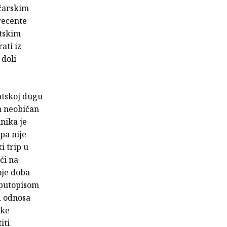
ičarskim
recente
atskim
ati iz
 doli
atskoj dugu
a neobičan
nika je
pa nije
i trip u
ći na
oje doba
s putopisom
d odnosa
ske
iti