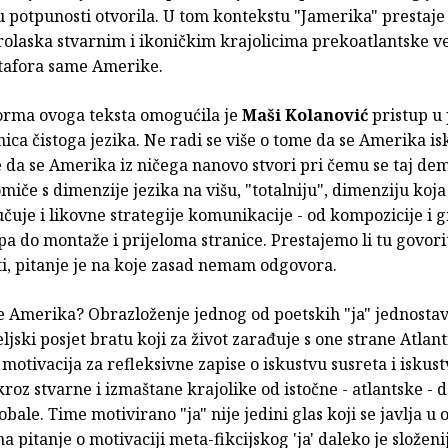
u potpunosti otvorila. U tom kontekstu "Jamerika" prestaje 
rolaska stvarnim i ikoničkim krajolicima prekoatlantske ve
tafora same Amerike.
orma ovoga teksta omogućila je
Maši Kolanović
pristup u 
ica čistoga jezika. Ne radi se više o tome da se Amerika is
 da se Amerika iz ničega nanovo stvori pri čemu se taj dem
če s dimenzije jezika na višu, "totalniju", dimenziju koja
učuje i likovne strategije komunikacije - od kompozicije i 
pa do montaže i prijeloma stranice. Prestajemo li tu govorit
ti, pitanje je na koje zasad nemam odgovora.
e Amerika? Obrazloženje jednog od poetskih "ja" jednostavn
eljski posjet bratu koji za život zarađuje s one strane Atlan
 motivacija za refleksivne zapise o iskustvu susreta i iskus
roz stvarne i izmaštane krajolike od istočne - atlantske -
 obale. Time motivirano "ja" nije jedini glas koji se javlja u
a pitanje o motivaciji meta-fikcijskog 'ja' daleko je složenij