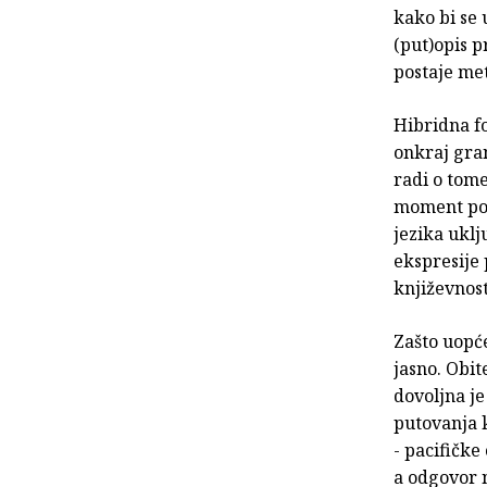
kako bi se 
(put)opis p
postaje me
Hibridna f
onkraj gran
radi o tome
moment pomi
jezika uklj
ekspresije 
književnos
Zašto uopć
jasno. Obit
dovoljna je
putovanja k
- pacifičke
a odgovor n