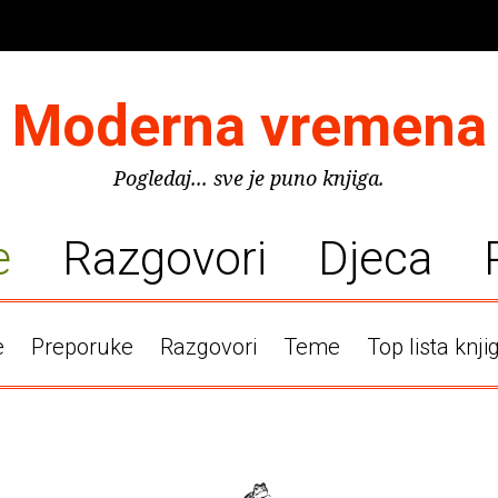
Moderna vremena
Pogledaj... sve je puno knjiga.
e
Razgovori
Djeca
e
Preporuke
Razgovori
Teme
Top lista knji