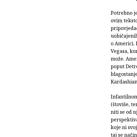
Potrebno je
ovim teksto
pripovjeda
uobičajenih
o Americi. 
Vegasa, ko
može. Amer
poput Detro
blagostanje
Kardashians
Infantilno
(štoviše, t
niti se od 
perspektiva
koje ni sv
taj se nači