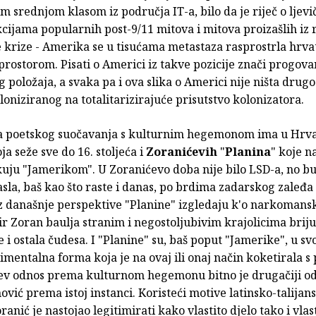
 srednjom klasom iz područja IT-a, bilo da je riječ o ljev
cijama popularnih post-9/11 mitova i mitova proizašlih iz 
krize - Amerika se u tisućama metastaza rasprostrla hrv
rostorom. Pisati o Americi iz takve pozicije znači progovar
položaja, a svaka pa i ova slika o Americi nije ništa drugo
loniziranog na totalitarizirajuće prisutstvo kolonizatora.
a poetskog suočavanja s kulturnim hegemonom ima u Hrv
ja seže sve do 16. stoljeća i
Zoranićevih
"
Planina
" koje n
kuju "Jamerikom". U Zoranićevo doba nije bilo LSD-a, no bu
sla, baš kao što raste i danas, po brdima zadarskog zaleđa 
z današnje perspektive "Planine" izgledaju k'o narkomansk
r Zoran baulja stranim i negostoljubivim krajolicima briju
e i ostala čudesa. I "Planine" su, baš poput "Jamerike", u sv
imentalna forma koja je na ovaj ili onaj način koketirala 
ev odnos prema kulturnom hegemonu bitno je drugačiji o
vić prema istoj instanci. Koristeći motive latinsko-talijan
ranić je nastojao legitimirati kako vlastito djelo tako i vlast