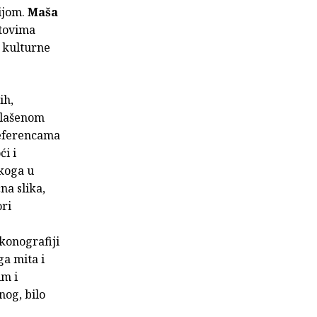
ijom.
Maša
tovima
e kulturne
ih,
aglašenom
 referencama
i i
skoga u
na slika,
ori
konografiji
ga mita i
im i
nog, bilo