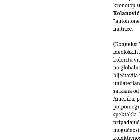
kronotop s
Kolanović
"autohtone
matrice.
(Kon)tekst
ideoloških 
koloritu vr
na globaln
blještavila
unilaterlan
satkana od 
Amerika, p
potpomognut
spektakla.
pripadajuće
mogućnost s
kolektivno