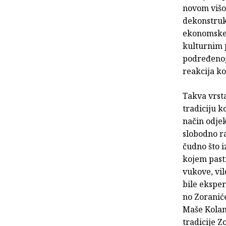
novom višom
dekonstruk
ekonomske 
kulturnim p
podređenog 
reakcija ko
Takva vrst
tradiciju ko
način odje
slobodno ra
čudno što i
kojem pasti
vukove, vil
bile eksper
no Zoranić
Maše Kolano
tradicije Zo