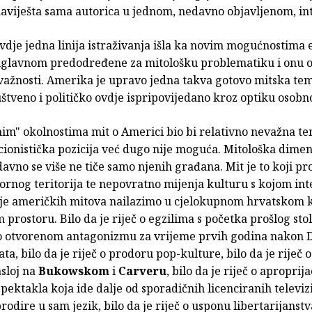
aviješta sama autorica u jednom, nedavno objavljenom, in
ovdje jedna linija istraživanja išla ka novim mogućnostima 
uglavnom predodređene za mitološku problematiku i onu o
ažnosti. Amerika je upravo jedna takva gotovo mitska tema
štveno i političko ovdje ispripovijedano kroz optiku osobn
im" okolnostima mit o Americi bio bi relativno nevažna te
cionistička pozicija već dugo nije moguća. Mitološka dimen
vno se više ne tiče samo njenih građana. Mit je to koji pr
ornog teritorija te nepovratno mijenja kulturu s kojom int
ije američkih mitova nailazimo u cjelokupnom hrvatskom 
prostoru. Bilo da je riječ o egzilima s početka prošlog stol
č o otvorenom antagonizmu za vrijeme prvih godina nakon
ata, bilo da je riječ o prodoru pop-kulture, bilo da je riječ 
asloj na
Bukowskom
i
Carveru
, bilo da je riječ o aproprija
spektakla koja ide dalje od sporadičnih licenciranih televiz
prodire u sam jezik, bilo da je riječ o usponu libertarijans