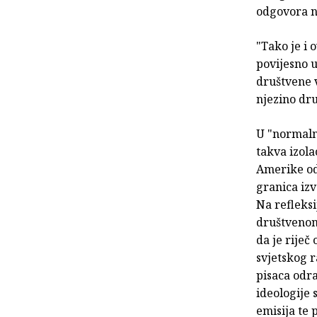
odgovora n
"Tako je i 
povijesno 
društvene v
njezino dru
U "normaln
takva izola
Amerike oda
granica izv
Na refleks
društvenom 
da je rije
svjetskog r
pisaca odr
ideologije 
emisija te 