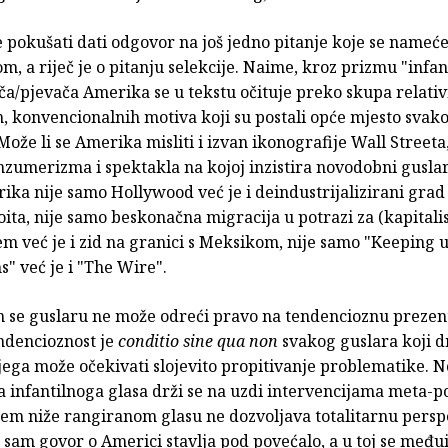
 pokušati dati odgovor na još jedno pitanje koje se nameće 
m, a riječ je o pitanju selekcije. Naime, kroz prizmu "infan
ča/pjevača Amerika se u tekstu očituje preko skupa relati
, konvencionalnih motiva koji su postali opće mjesto svak
Može li se Amerika misliti i izvan ikonografije Wall Streeta
nzumerizma i spektakla na kojoj inzistira novodobni gusla
ika nije samo Hollywood već je i deindustrijalizirani gra
ita, nije samo beskonačna migracija u potrazi za (kapitali
m već je i zid na granici s Meksikom, nije samo "Keeping 
" već je i "The Wire".
m se guslaru ne može odreći pravo na tendencioznu prezen
endencioznost je
conditio sine qua non
svakog guslara koji dr
njega može očekivati slojevito propitivanje problematike. N
 infantilnoga glasa drži se na uzdi intervencijama meta-p
ojem niže rangiranom glasu ne dozvoljava totalitarnu persp
n sam govor o Americi stavlja pod povećalo, a u toj se među