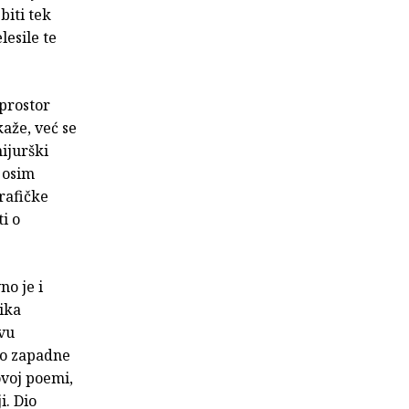
biti tek
lesile te
prostor
kaže, već se
ijurški
 osim
grafičke
i o
o je i
tika
tvu
 do zapadne
 ovoj poemi,
i. Dio