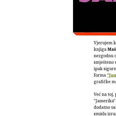
Vjerujem ka
knjiga
Maš
nezgodnu os
smješteno 
ipak sigur
forma
"
Ja
grafičke ma
Već na toj,
"Jamerika"
dodatno us
smislu izra