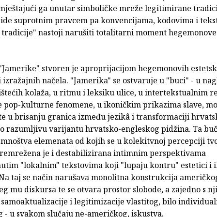
mještajući ga unutar simboličke mreže legitimirane tradic
ide suprotnim pravcem pa konvencijama, kodovima i teks
 tradicije" nastoji narušiti totalitarni moment hegemonov
 "Jamerike" stvoren je aproprijacijom hegemonovih estetsk
i izražajnih načela. "Jamerika" se ostvaruje u "buci" - u n
ištećih kolaža, u ritmu i leksiku ulice, u intertekstualnim
e pop-kulturne fenomene, u ikoničkim prikazima slave, moć
 te u brisanju granica između jezikâ i transformaciji hrvat
o razumljivu varijantu hrvatsko-engleskog pidžina. Ta buč
mnoštva elemenata od kojih se u kolekitvnoj percepciji tv
remrežena je i destabilizirana intimnim perspektivama
im "lokalnim" tekstovima koji "lupaju kontru" estetici i i
 Na taj se način narušava monolitna konstrukcija američko
g mu diskursa te se otvara prostor slobode, a zajedno s nj
amoaktualizacije i legitimizacije vlastitog, bilo individual
g - u svakom slučaju ne-američkog, iskustva.