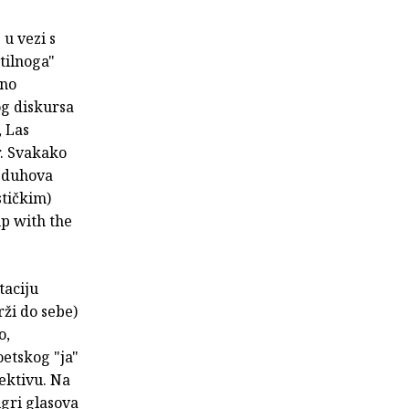
u vezi s
tilnoga"
vno
og diskursa
, Las
r. Svakako
d duhova
stičkim)
up with the
taciju
ži do sebe)
o,
oetskog "ja"
ektivu. Na
igri glasova