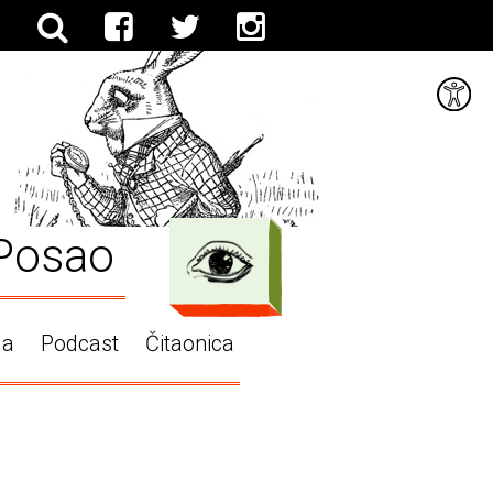
Posao
ga
Podcast
Čitaonica