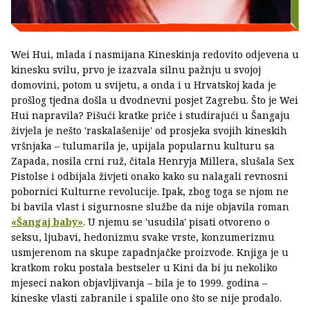
Wei Hui, mlada i nasmijana Kineskinja redovito odjevena u
kinesku svilu, prvo je izazvala silnu pažnju u svojoj
domovini, potom u svijetu, a onda i u Hrvatskoj kada je
prošlog tjedna došla u dvodnevni posjet Zagrebu. Što je Wei
Hui napravila? Pišući kratke priče i studirajući u Šangaju
živjela je nešto 'raskalašenije' od prosjeka svojih kineskih
vršnjaka – tulumarila je, upijala popularnu kulturu sa
Zapada, nosila crni ruž, čitala Henryja Millera, slušala Sex
Pistolse i odbijala živjeti onako kako su nalagali revnosni
pobornici Kulturne revolucije. Ipak, zbog toga se njom ne
bi bavila vlast i sigurnosne službe da nije objavila roman
«Šangaj baby»
. U njemu se 'usudila' pisati otvoreno o
seksu, ljubavi, hedonizmu svake vrste, konzumerizmu
usmjerenom na skupe zapadnjačke proizvode. Knjiga je u
kratkom roku postala bestseler u Kini da bi ju nekoliko
mjeseci nakon objavljivanja – bila je to 1999. godina –
kineske vlasti zabranile i spalile ono što se nije prodalo.