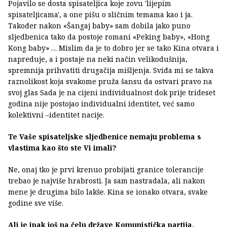
Pojavilo se dosta spisateljica koje zovu 'lijepim
spisateljicama', a one pišu o sličnim temama kao i ja.
Također nakon «Šangaj baby» sam dobila jako puno
sljedbenica tako da postoje romani «Peking baby», «Hong
Kong baby» … Mislim da je to dobro jer se tako Kina otvara i
napreduje, a i postaje na neki način velikodušnija,
spremnija prihvatiti drugačija mišljenja. Sviđa mi se takva
raznolikost koja svakome pruža šansu da ostvari pravo na
svoj glas Sada je na cijeni individualnost dok prije trideset
godina nije postojao individualni identitet, već samo
kolektivni –identitet nacije.
Te Vaše spisateljske sljedbenice nemaju problema s
vlastima kao što ste Vi imali?
Ne, onaj tko je prvi krenuo probijati granice tolerancije
trebao je najviše hrabrosti. Ja sam nastradala, ali nakon
mene je drugima bilo lakše. Kina se ionako otvara, svake
godine sve više.
Ali je ipak još na čelu države Komunistička partija.