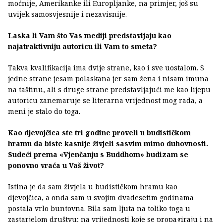
moćnije, Amerikanke ili Europljanke, na primjer, još su
uvijek samosvjesnije i nezavisnije.
Laska li Vam što Vas mediji predstavljaju kao
najatraktivniju autoricu ili Vam to smeta?
Takva kvalifikacija ima dvije strane, kao i sve uostalom. S
jedne strane jesam polaskana jer sam žena i nisam imuna
na taštinu, ali s druge strane predstavljajući me kao lijepu
autoricu zanemaruje se literarna vrijednost mog rada, a
meni je stalo do toga.
Kao djevojčica ste tri godine proveli u budističkom
hramu da biste kasnije živjeli sasvim mimo duhovnosti.
Sudeći prema «Vjenčanju s Buddhom» budizam se
ponovno vraća u Vaš život?
Istina je da sam živjela u budističkom hramu kao
djevojčica, a onda sam u svojim dvadesetim godinama
postala vrlo buntovna. Bila sam ljuta na toliko toga u
zastarjelom društvu; na vrijednosti koje se propagiraju i na