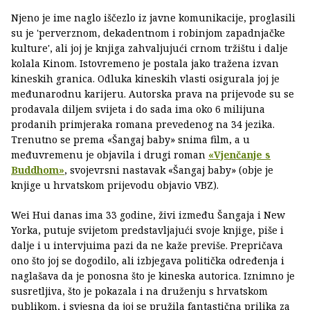
Njeno je ime naglo iščezlo iz javne komunikacije, proglasili
su je 'perverznom, dekadentnom i robinjom zapadnjačke
kulture', ali joj je knjiga zahvaljujući crnom tržištu i dalje
kolala Kinom. Istovremeno je postala jako tražena izvan
kineskih granica. Odluka kineskih vlasti osigurala joj je
međunarodnu karijeru. Autorska prava na prijevode su se
prodavala diljem svijeta i do sada ima oko 6 milijuna
prodanih primjeraka romana prevedenog na 34 jezika.
Trenutno se prema «Šangaj baby» snima film, a u
međuvremenu je objavila i drugi roman
«Vjenčanje s
Buddhom»
, svojevrsni nastavak «Šangaj baby» (obje je
knjige u hrvatskom prijevodu objavio VBZ).
Wei Hui danas ima 33 godine, živi između Šangaja i New
Yorka, putuje svijetom predstavljajući svoje knjige, piše i
dalje i u intervjuima pazi da ne kaže previše. Prepričava
ono što joj se dogodilo, ali izbjegava politička određenja i
naglašava da je ponosna što je kineska autorica. Iznimno je
susretljiva, što je pokazala i na druženju s hrvatskom
publikom, i svjesna da joj se pružila fantastična prilika za