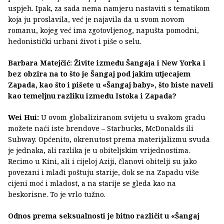
uspjeh. Ipak, za sada nema namjeru nastaviti s tematikom
koja ju proslavila, već je najavila da u svom novom
romanu, kojeg već ima zgotovljenog, napušta pomodni,
hedonistički urbani život i piše o selu.
Barbara Matejčić: Živite između Šangaja i New Yorka i
bez obzira na to što je Šangaj pod jakim utjecajem
Zapada, kao što i pišete u «Šangaj baby», što biste naveli
kao temeljnu razliku između Istoka i Zapada?
Wei Hui:
U ovom globaliziranom svijetu u svakom gradu
možete naći iste brendove – Starbucks, McDonalds ili
Subway. Općenito, okrenutost prema materijalizmu svuda
je jednaka, ali razlika je u obiteljskim vrijednostima.
Recimo u Kini, ali i cijeloj Aziji, članovi obitelji su jako
povezani i mlađi poštuju starije, dok se na Zapadu više
cijeni moć i mladost, a na starije se gleda kao na
beskorisne. To je vrlo tužno.
Odnos prema seksualnosti je bitno različit u «Šangaj