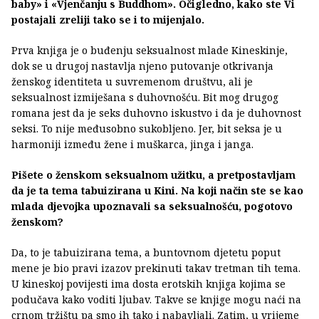
baby» i «Vjenčanju s Buddhom». Očigledno, kako ste Vi
postajali zreliji tako se i to mijenjalo.
Prva knjiga je o buđenju seksualnost mlade Kineskinje,
dok se u drugoj nastavlja njeno putovanje otkrivanja
ženskog identiteta u suvremenom društvu, ali je
seksualnost izmiješana s duhovnošću. Bit mog drugog
romana jest da je seks duhovno iskustvo i da je duhovnost
seksi. To nije međusobno sukobljeno. Jer, bit seksa je u
harmoniji između žene i muškarca, jinga i janga.
Pišete o ženskom seksualnom užitku, a pretpostavljam
da je ta tema tabuizirana u Kini. Na koji način ste se kao
mlada djevojka upoznavali sa seksualnošću, pogotovo
ženskom?
Da, to je tabuizirana tema, a buntovnom djetetu poput
mene je bio pravi izazov prekinuti takav tretman tih tema.
U kineskoj povijesti ima dosta erotskih knjiga kojima se
podučava kako voditi ljubav. Takve se knjige mogu naći na
crnom tržištu pa smo ih tako i nabavljali. Zatim, u vrijeme