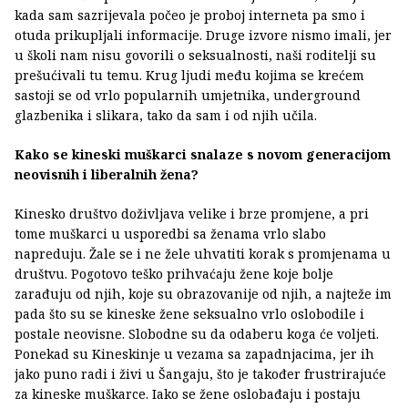
kada sam sazrijevala počeo je proboj interneta pa smo i
otuda prikupljali informacije. Druge izvore nismo imali, jer
u školi nam nisu govorili o seksualnosti, naši roditelji su
prešućivali tu temu. Krug ljudi među kojima se krećem
sastoji se od vrlo popularnih umjetnika, underground
glazbenika i slikara, tako da sam i od njih učila.
Kako se kineski muškarci snalaze s novom generacijom
neovisnih i liberalnih žena?
Kinesko društvo doživljava velike i brze promjene, a pri
tome muškarci u usporedbi sa ženama vrlo slabo
napreduju. Žale se i ne žele uhvatiti korak s promjenama u
društvu. Pogotovo teško prihvaćaju žene koje bolje
zarađuju od njih, koje su obrazovanije od njih, a najteže im
pada što su se kineske žene seksualno vrlo oslobodile i
postale neovisne. Slobodne su da odaberu koga će voljeti.
Ponekad su Kineskinje u vezama sa zapadnjacima, jer ih
jako puno radi i živi u Šangaju, što je također frustrirajuće
za kineske muškarce. Iako se žene oslobađaju i postaju