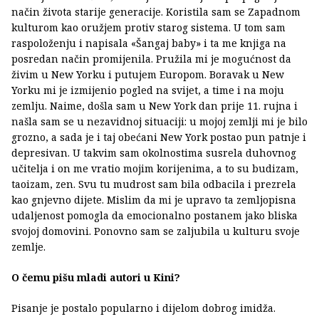
način života starije generacije. Koristila sam se Zapadnom
kulturom kao oružjem protiv starog sistema. U tom sam
raspoloženju i napisala «Šangaj baby» i ta me knjiga na
posredan način promijenila. Pružila mi je mogućnost da
živim u New Yorku i putujem Europom. Boravak u New
Yorku mi je izmijenio pogled na svijet, a time i na moju
zemlju. Naime, došla sam u New York dan prije 11. rujna i
našla sam se u nezavidnoj situaciji: u mojoj zemlji mi je bilo
grozno, a sada je i taj obećani New York postao pun patnje i
depresivan. U takvim sam okolnostima susrela duhovnog
učitelja i on me vratio mojim korijenima, a to su budizam,
taoizam, zen. Svu tu mudrost sam bila odbacila i prezrela
kao gnjevno dijete. Mislim da mi je upravo ta zemljopisna
udaljenost pomogla da emocionalno postanem jako bliska
svojoj domovini. Ponovno sam se zaljubila u kulturu svoje
zemlje.
O čemu pišu mladi autori u Kini?
Pisanje je postalo popularno i dijelom dobrog imidža.