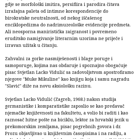
gdje se morfološki imitira, persiflira i parodira čitava
izražajna paleta od intimne korespondencije do
birokratske neutralnosti, od nekog iščašenog
enciklopedizma do nadrimuzeološke evidencije predmeta.
Ali neosporna maniristička zaigranost i povremeno
eruditsko namigivanje literarnim uzorima ne priječe i
izravan užitak u čitanju.
Zahvalni za gorke nasmiješenosti i blage poruge i
samoporuge, kojima nas obdaruje i spoznajno obogaćuje
pisac Svjetlan Lacko Vidulić sa zadovoljstvom apostrofiramo
njegove "Muke Mikuline" kao knjigu koja i samu nagradu
"Slavić" diže na novu aksiološku razinu.
Svjetlan Lacko Vidulić (Zagreb, 1968.) nakon studija
germanistike i komparatistike zaposlio se kao predavač
njemačke književnosti na fakultetu, a volio bi raditi i kao
raznosač hitne pošte na biciklu, lektor za hrvatski jezik u
prekomorskim zemljama, pisac pogrebnih govora i dr.
Prozu objavljivao u književnim časopisima i na radiju, a