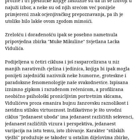
prozne i tri pjesničke knjige zaslužile su da ih se izdvoji u
najuži izbor, a neke su od njih srećom već ponijele
primjereni znak ocjenjivačkog prepoznavanja, pa ih je
utoliko bilo lakše ovom zgodom mimoići.
Zrelošću i dorađenošću ipak se posebno nametnula
pripovjedna zbirka "Muke Mikuline" Svjetlana Lacka
Vidulića.
Podijeljena u četiri ciklusa i još rasparcelirana u niz
manjih narativnih cjelina i jedinica, knjiga bi ipak mogla
ponijeti zajednički nazivnik neke humorne, groteskne i
paradoksne fenomenologije naše svakodnevice. Ispisana
iznimno gipkom i razuđenom rečenicom, a profilirana
neobično psihološki pronicljivim portretnim skicama,
Vidulićeva proza emanira bujnu žanrovsku raznolikost i
zavidnu stilsku virtuoznost. Indikativno je što uvodni
ciklus "Jedanaest uboda" ima jedanaest različitih sekvenci,
jedanaest različitih vizura i perspektiva, jedanaest
varijacija na istu temu, isto zbivanje. Karakter "stilskih
vježbi" produžuje se također u ostalim dijelovima zbirke,