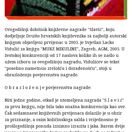
Ovogodišnji dobitnik književne nagrade "Slavić", koju
dodjeljuje Društo hrvatskih književnika za najbolji autorski
knjigom objavljeni prvijenac u 2005. je Svjetlan Lacko
Vidulić za knjigu "MUKE MIKULINE", Zagreb, AGM, 2005. U
žestokoj konkurenciji od 17 naslova koliko ih se našlo u
užem izboru za ovogodišnju nagradu, Vidulićev se tekst
"posebno nametnuo zrelošću i dorađenošću", stoji u
obrazloženju povjerenstva nagrade.
O b r a z l o ž e n j e povjerenstva nagrade:
Niti jedne godine, otkad je utemeljena nagrada "S l a v i ć"
za prvu knjigu, nije bila tako snažna konkurencija kao ove.
Čak sedamnaest književnih prvijenaca dolazilo je u obzir
za priznanje, a osim količinskoga salda i vrijednosno je
prošlogodišnja ponuda iznimno izrazita i jaka. Barem dvije