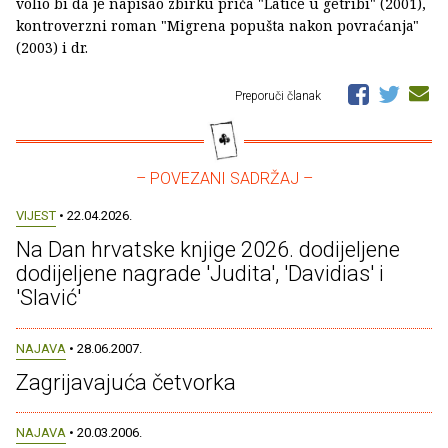
volio bi da je napisao zbirku priča "Latice u getribi" (2001),
kontroverzni roman "Migrena popušta nakon povraćanja"
(2003) i dr.
Preporuči članak
– POVEZANI SADRŽAJ –
VIJEST
• 22.04.2026.
Na Dan hrvatske knjige 2026. dodijeljene
dodijeljene nagrade 'Judita', 'Davidias' i
'Slavić'
NAJAVA
• 28.06.2007.
Zagrijavajuća četvorka
NAJAVA
• 20.03.2006.