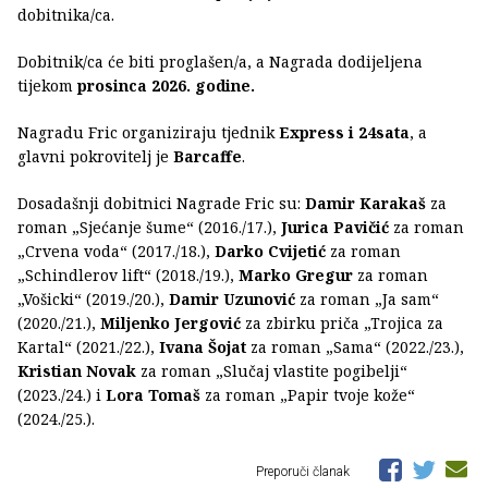
dobitnika/ca.
Dobitnik/ca će biti proglašen/a, a Nagrada dodijeljena
tijekom
prosinca 2026. godine.
Nagradu Fric organiziraju tjednik
Express i 24sata
, a
glavni pokrovitelj je
Barcaffe
.
Dosadašnji dobitnici Nagrade Fric su:
Damir Karakaš
za
roman „Sjećanje šume“ (2016./17.),
Jurica Pavičić
za roman
„Crvena voda“ (2017./18.),
Darko Cvijetić
za roman
„Schindlerov lift“ (2018./19.),
Marko Gregur
za roman
„Vošicki“ (2019./20.),
Damir Uzunović
za roman „Ja sam“
(2020./21.),
Miljenko Jergović
za zbirku priča „Trojica za
Kartal“ (2021./22.),
Ivana Šojat
za roman „Sama“ (2022./23.),
Kristian Novak
za roman „Slučaj vlastite pogibelji“
(2023./24.) i
Lora Tomaš
za roman „Papir tvoje kože“
(2024./25.).
Preporuči članak