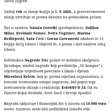
10010 Zagreb
Zadnji
rok
za slanje knjiga je
1. 9. 2026.,
a pravovremenost
slanja utvrđuje se prema datumu na poštanskom pečatu.
Žiri u sastavu:
Nataša Govedić
(predsjednica),
Dalibor
Milas
,
Krešimir Nemec
,
Petra Vugrinec
,
Marina
Redžepović
,
Saša Ceci
i
Goran Gavranović
odabrat će 13
knjiga šireg izbora i objaviti ih, a potom i šest naslova užeg
izbora.
Dobitnik/ca
Nagrade Fric
primit će mobilnu skulpturu
žiroskopa, simbol nagrade koji predstavlja „3D kompas” i
utjelovljuje vrijednosti povezane s likom i djelom
Miroslava Krleže
, koji je, prema riječima organizatora, u
burnim vremenima ostajao uspravan, baš poput toga
instrumenta (dizajn i realizacija:
Kolektiv Đ 24
, čiji su
članovi Bojan Krištofić, Sven Sorić i Hrvoje Spudić).
Nagrada uključuje i financijski dio u iznosu od
10.000 eura
(neto). Iznimno, može biti podijeljena između više