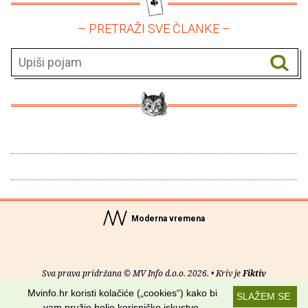
– PRETRAŽI SVE ČLANKE –
Moderna vremena
Sva prava pridržana © MV Info d.o.o. 2026. • Kriv je
Fiktiv
Mvinfo.hr koristi kolačiće („cookies“) kako bi
SLAŽEM SE
O nama
•
Pomoć
•
Uvjeti korištenja
•
RSS kanali
vam pružio bolje korisničko iskustvo.