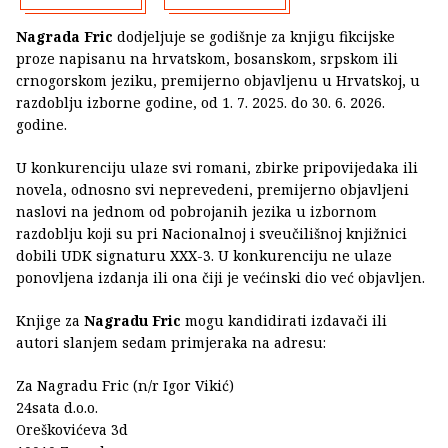
Nagrada Fric
dodjeljuje se godišnje za knjigu fikcijske
proze napisanu na hrvatskom, bosanskom, srpskom ili
crnogorskom jeziku, premijerno objavljenu u Hrvatskoj, u
razdoblju izborne godine, od 1. 7. 2025. do 30. 6. 2026.
godine.
U konkurenciju ulaze svi romani, zbirke pripovijedaka ili
novela, odnosno svi neprevedeni, premijerno objavljeni
naslovi na jednom od pobrojanih jezika u izbornom
razdoblju koji su pri Nacionalnoj i sveučilišnoj knjižnici
dobili UDK signaturu XXX-3. U konkurenciju ne ulaze
ponovljena izdanja ili ona čiji je većinski dio već objavljen.
Knjige za
Nagradu Fric
mogu kandidirati izdavači ili
autori slanjem sedam primjeraka na adresu:
Za Nagradu Fric (n/r Igor Vikić)
24sata d.o.o.
Oreškovićeva 3d