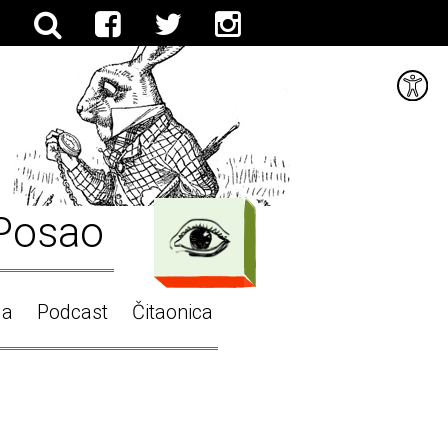
Posao
ga
Podcast
Čitaonica