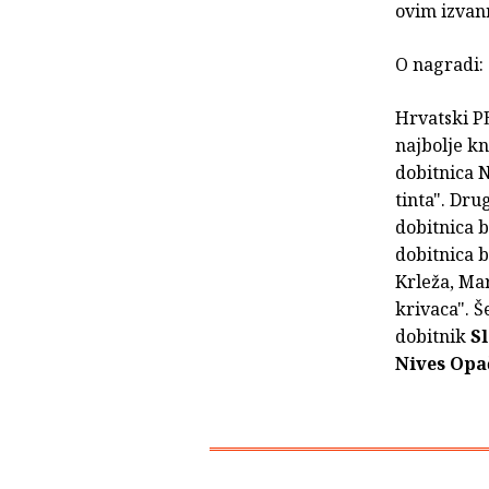
ovim izvan
O nagradi:
Hrvatski P
najbolje kn
dobitnica 
tinta". Dru
dobitnica b
dobitnica b
Krleža, Mar
krivaca". Š
dobitnik
S
Nives Opa