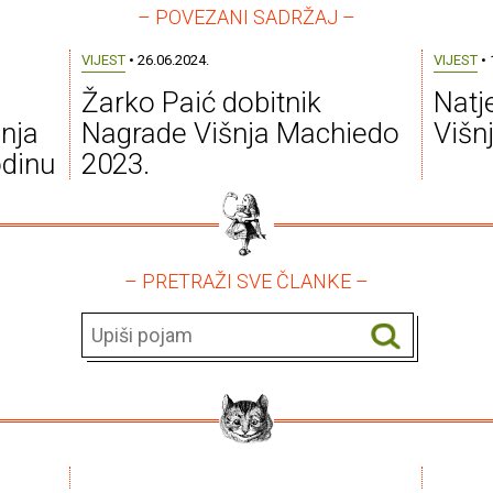
– POVEZANI SADRŽAJ –
VIJEST
• 26.06.2024.
VIJEST
• 
Žarko Paić dobitnik
Natj
nja
Nagrade Višnja Machiedo
Višn
odinu
2023.
– PRETRAŽI SVE ČLANKE –