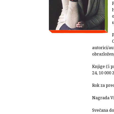
H
o
s
P
autorici/a
obrazložen
Knjige (5 
24, 10 000 
Rok za pre
Nagrada Vi
Svečana dod