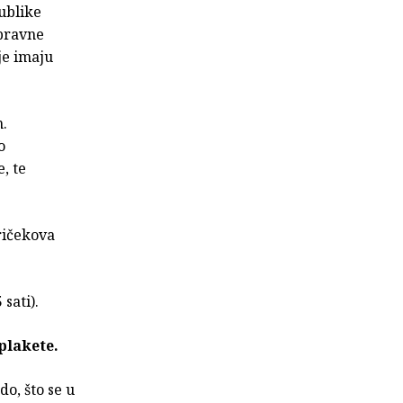
ublike
 pravne
je imaju
n.
o
, te
ričekova
sati).
plakete.
o, što se u