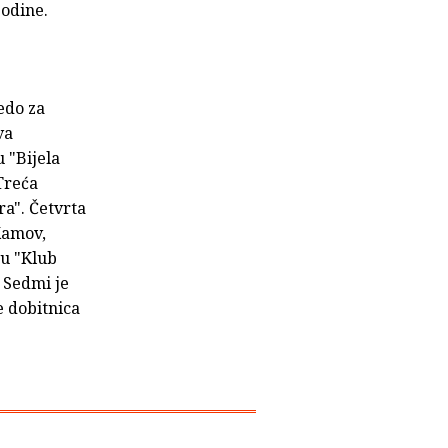
godine.
edo za
va
u "Bijela
Treća
ra". Četvrta
 Kamov,
gu "Klub
 Sedmi je
e dobitnica