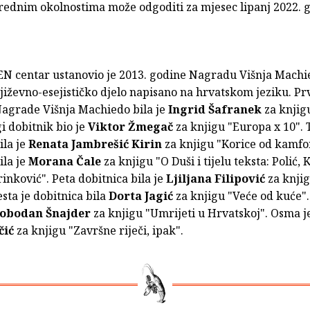
rednim okolnostima može odgoditi za mjesec lipanj 2022. 
EN centar ustanovio je 2013. godine Nagradu Višnja Machi
jiževno-esejističko djelo napisano na hrvatskom jeziku. Pr
Nagrade Višnja Machiedo bila je
Ingrid Šafranek
za knjig
gi dobitnik bio je
Viktor Žmegač
za knjigu "Europa x 10". 
ila je
Renata Jambrešić Kirin
za knjigu "Korice od kamfo
ila je
Morana Čale
za knjigu "O Duši i tijelu teksta: Polić,
inković". Peta dobitnica bila je
Ljiljana Filipović
za knji
esta je dobitnica bila
Dorta Jagić
za knjigu "Veće od kuće".
lobodan Šnajder
za knjigu "Umrijeti u Hrvatskoj". Osma j
čić
za knjigu "Završne riječi, ipak".