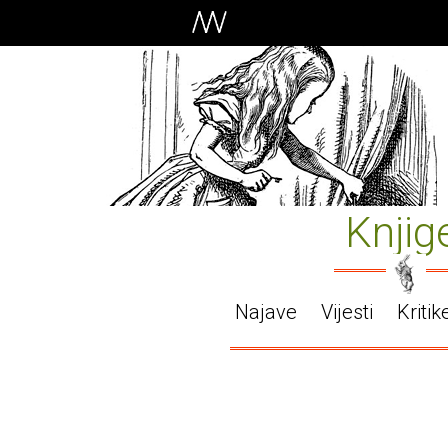
Knjig
Najave
Vijesti
Kritik