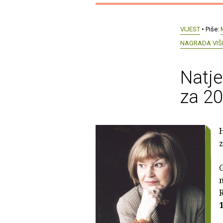
VIJEST
• Piše:
NAGRADA VIŠ
Natje
za 20
H
z
G
n
R