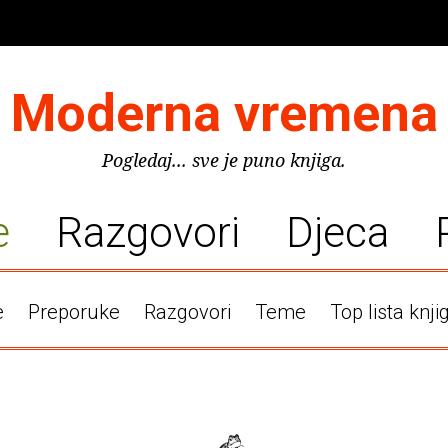
Moderna vremena
Pogledaj... sve je puno knjiga.
e
Razgovori
Djeca
e
Preporuke
Razgovori
Teme
Top lista knji