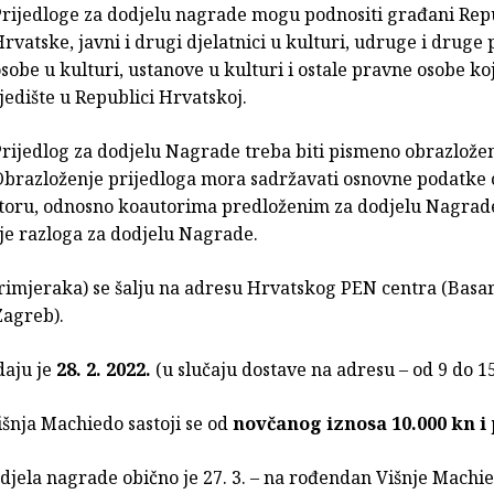
Prijedloge za dodjelu nagrade mogu podnositi građani Rep
rvatske, javni i drugi djelatnici u kulturi, udruge i druge
sobe u kulturi, ustanove u kulturi i ostale pravne osobe ko
jedište u Republici Hrvatskoj.
rijedlog za dodjelu Nagrade treba biti pismeno obrazlože
Obrazloženje prijedloga mora sadržavati osnovne podatke 
utoru, odnosno koautorima predloženim za dodjelu Nagrade
je razloga za dodjelu Nagrade.
primjeraka) se šalju na adresu Hrvatskog PEN centra (Basa
Zagreb).
daju je
28. 2. 2022.
(u slučaju dostave na adresu – od 9 do 15 
šnja Machiedo sastoji se od
novčanog iznosa 10.000 kn i 
jela nagrade obično je 27. 3. – na rođendan Višnje Machied