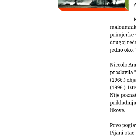
N
maloumnik Č
primjerke v
drugoj reč
jedno oko.
Niccolo Amm
proslavila
(1966.) obj
(1996.). Is
Nije poznat
prikladniju
likove.
Prvo pogla
Pijani otac