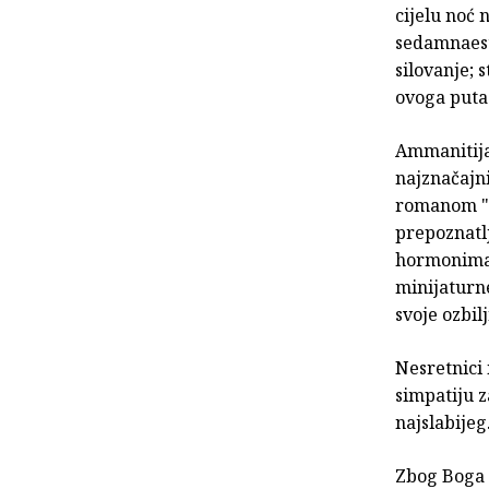
cijelu noć 
sedamnaest 
silovanje; 
ovoga puta 
Ammanitija
najznačajni
romanom "Ka
prepoznatlj
hormonima r
minijaturn
svoje ozbil
Nesretnici
simpatiju z
najslabijeg
Zbog Boga k