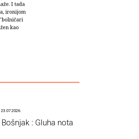
aže. I tada
a, ironijom
"bolničari
užen kao
 23.07.2026.
s Bošnjak : Gluha nota