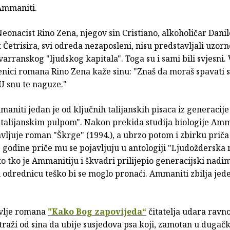
Ammaniti.
eonacist Rino Zena, njegov sin Cristiano, alkoholičar Danil
etrisira, svi odreda nezaposleni, nisu predstavljali uzorn
arranskog "ljudskog kapitala". Toga su i sami bili svjesni. 
enici romana Rino Zena kaže sinu: "Znaš da moraš spavati
 U snu te naguze."
aniti jedan je od ključnih talijanskih pisaca iz generacije
 "talijanskim pulpom". Nakon prekida studija biologije Amm
avljuje roman "Škrge" (1994.), a ubrzo potom i zbirku priča
te godine priče mu se pojavljuju u antologiji "Ljudožderska
o tko je Ammanitiju i škvadri prilijepio generacijski nadim
 odrednicu teško bi se moglo pronaći. Ammaniti zbilja jede
vlje romana
"Kako Bog zapovijeda“
čitatelja udara ravno
 traži od sina da ubije susjedova psa koji, zamotan u dugačk