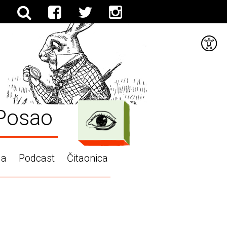
Posao
ga
Podcast
Čitaonica