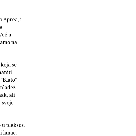
o Aprea, i
e
Već u
 samo na
 koja se
aniti
 "Blato"
 mladež".
ak, ali
 svoje
 u pleksus.
i lanac,