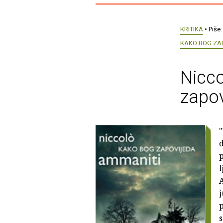
KRITIKA
• Piše
KAKO BOG ZA
Nicco
zapov
"
d
p
l
A
p
s