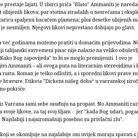
ne prestaje lajati. U zbirci priča "Blato" Ammaniti je nared
ubijenih likova; par stotina stradalih u nesrećama i ekspl
staricu spaljenu bacačem plamena; plus desetke ubijenih m
je nesmiljen. Njegovi likovi neprestano dobijaju po glavi.
 već godinama možemo pratiti u domaćim prijevodima. N
ji talijanski suvremeni pisac nije nalazio na veliko oduševl
ko Bog zapovijeda" to bi se moglo promijeniti. I ovo je
ivi Ammaniti – ali ovoga puta na literarnim stereoidima i
asta. Roman je teško odložiti, a i sporedni likovi prave su
e bravure. Etiketa "Dickens našeg doba“ u varranskoj siro
jno pokriće.
 iz Varrana sami sebe osuđuju na propast. No Ammaniti raz
a svoje likove, za taj svoj šljam - jer "kada Bog udari, pog
. Najslabiji i najsiromašniji posebno su privlačni zlu".
oji se okomljuje na najslabije oni uvijek moraju spavati s