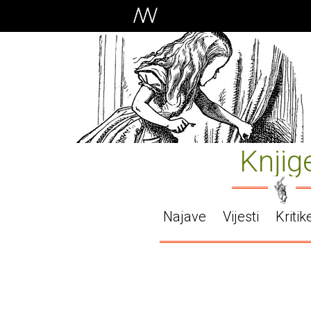
Knjig
Najave
Vijesti
Kritik