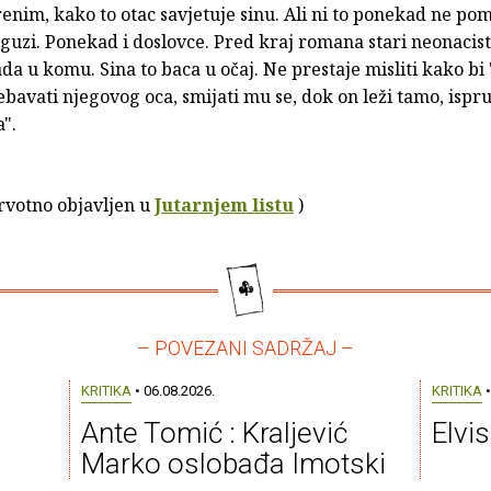
nim, kako to otac savjetuje sinu. Ali ni to ponekad ne pom
guzi. Ponekad i doslovce. Pred kraj romana stari neonacist
da u komu. Sina to baca u očaj. Ne prestaje misliti kako bi 
bavati njegovog oca, smijati mu se, dok on leži tamo, ispr
".
prvotno objavljen u
Jutarnjem listu
)
– POVEZANI SADRŽAJ –
KRITIKA
• 06.08.2026.
KRITIKA
•
Ante Tomić : Kraljević
Elvi
Marko oslobađa Imotski