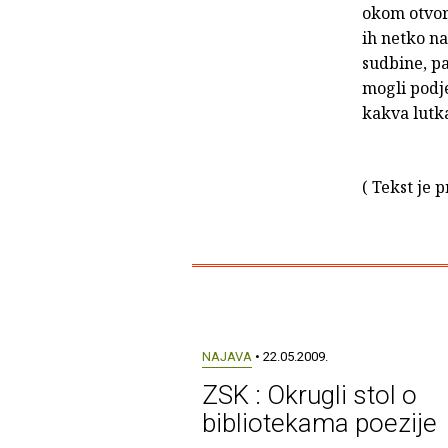
okom otvore
ih netko na
sudbine, pa
mogli podje
kakva lutka
( Tekst je 
NAJAVA
• 22.05.2009.
ZSK : Okrugli stol o
bibliotekama poezije