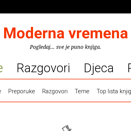
Moderna vremena
Pogledaj... sve je puno knjiga.
e
Razgovori
Djeca
e
Preporuke
Razgovori
Teme
Top lista knji