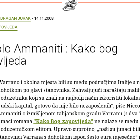
:
DRAGAN JURAK
• 14.11.2008.
POVIJEDA
lo Ammaniti : Kako bog
ijeda
Varrano i okolna mjesta bili su među područjima Italije s 
ohotkom po glavi stanovnika. Zahvaljujući naraštaju malih
oduzetnika koji su znali na najbolji način iskoristiti lokaln
judski kapital, gotovo da nije bilo nezaposlenih", piše Nicco
mmaniti o izmišljenom talijanskom gradu Varranu (s dva "
junaci romana
"Kako Bog zapovijeda"
ne nalaze se među
oduzetničkom elitom. Upravo suprotno, „naši su junaci bili
tanovnici Varrana s dohotkom ispod šesto eura mjesečno“ 