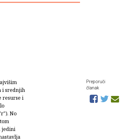
najvišim
Preporuči
članak
 i srednjih
e resurse i
lo
r"). No
 tom
 jedini
nastavlja