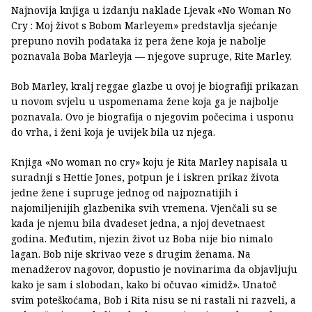
Najnovija knjiga u izdanju naklade Ljevak «No Woman No
Cry : Moj život s Bobom Marleyem» predstavlja sjećanje
prepuno novih podataka iz pera žene koja je nabolje
poznavala Boba Marleyja — njegove supruge, Rite Marley.
Bob Marley, kralj reggae glazbe u ovoj je biografiji prikazan
u novom svjelu u uspomenama žene koja ga je najbolje
poznavala. Ovo je biografija o njegovim počecima i usponu
do vrha, i ženi koja je uvijek bila uz njega.
Knjiga «No woman no cry» koju je Rita Marley napisala u
suradnji s Hettie Jones, potpun je i iskren prikaz života
jedne žene i supruge jednog od najpoznatijih i
najomiljenijih glazbenika svih vremena. Vjenčali su se
kada je njemu bila dvadeset jedna, a njoj devetnaest
godina. Međutim, njezin život uz Boba nije bio nimalo
lagan. Bob nije skrivao veze s drugim ženama. Na
menadžerov nagovor, dopustio je novinarima da objavljuju
kako je sam i slobodan, kako bi očuvao «imidž». Unatoč
svim poteškoćama, Bob i Rita nisu se ni rastali ni razveli, a