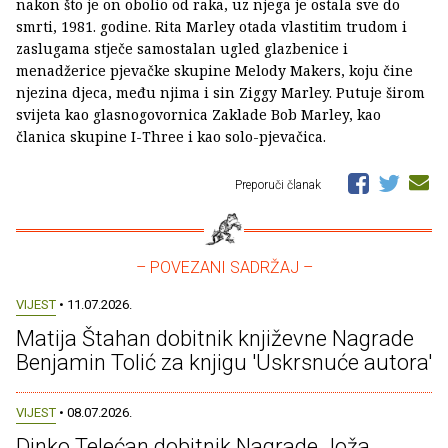
nakon što je on obolio od raka, uz njega je ostala sve do
smrti, 1981. godine. Rita Marley otada vlastitim trudom i
zaslugama stječe samostalan ugled glazbenice i
menadžerice pjevačke skupine Melody Makers, koju čine
njezina djeca, među njima i sin Ziggy Marley. Putuje širom
svijeta kao glasnogovornica Zaklade Bob Marley, kao
članica skupine I-Three i kao solo-pjevačica.
Preporuči članak
– POVEZANI SADRŽAJ –
VIJEST
• 11.07.2026.
Matija Štahan dobitnik književne Nagrade
Benjamin Tolić za knjigu 'Uskrsnuće autora'
VIJEST
• 08.07.2026.
Dinko Telećan dobitnik Nagrade Joža