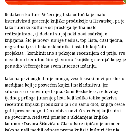
Redakcija kulture Večernjeg lista odlučila je malo
intenzivirati praćenje knjiške produkcije u Hrvatskoj, pa je
tako rubrika kulture od prošloga tjedna malo
redizajnirana, tj. dodani su joj neki novi sadržaji o
knjigama. Što je novo? Knjige tjedna, top-lista, citat tjedna,
nagradna igra i lista nakladnika i ostalih knjiških
projekata... kombinirano s pokojom recenzijom od prije, sve
navedeno trenutno čini glavninu "knjiškog menija" kojeg je
ponudio Večernjak na svom Internet izdanju.
Iako na prvi pogled nije mnogo, veseli svaki novi prostor u
medijima koji je posvećen knjizi i nakladništvu, jer
situacija u osnovi nije bajna. Osim Bestselera, redovitog
tjednog priloga Jutarnjeg lista koji koliko toliko pokriva
recentnu knjišku produkciju (a i on samo dio), knjiga češće
gubi prostor nego li što dobiva novi. O stručnoj knjizi da i
ne govorimo. Nedavni primjer s ukidanjem knjiške
kolumne Davora Šišovića u Glasu Istre tipičan je primjer
kako se naši mediji odnose prema knjizi i kulturi čitanja