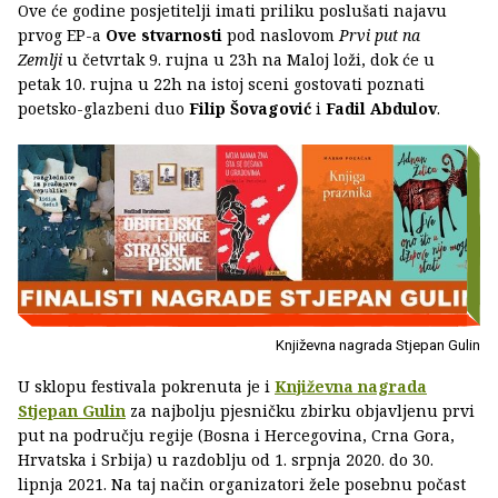
Ove će godine posjetitelji imati priliku poslušati najavu
prvog EP-a
Ove stvarnosti
pod naslovom
Prvi put na
Zemlji
u četvrtak 9. rujna u 23h na Maloj loži, dok će u
petak 10. rujna u 22h na istoj sceni gostovati poznati
poetsko-glazbeni duo
Filip Šovagović
i
Fadil Abdulov
.
Književna nagrada Stjepan Gulin
U sklopu festivala pokrenuta je i
Književna nagrada
Stjepan Gulin
za najbolju pjesničku zbirku objavljenu prvi
put na području regije (Bosna i Hercegovina, Crna Gora,
Hrvatska i Srbija) u razdoblju od 1. srpnja 2020. do 30.
lipnja 2021. Na taj način organizatori žele posebnu počast