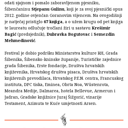
odati sjajnom i pomalo zaboravljenom pjesniku,
Šibenčaninu
Stjepanu Gulinu
, koji je za svoj pjesnički opus
2012. godine ovjenčan Goranovim vijencem. Na ovogodišnji
je natječaj pristiglo
67 knjiga
, a o užem krugu od pet knjiga
te laureatu odlučuje tročlani žiri u sastavu
Krešimir
Bagić
(predsjednik),
Dubravka Bogutovac
i
Semezdin
Mehmedinović
.
Festival je dobio podršku Ministarstva kulture RH, Grada
Šibenika, Šibensko-kninske županije, Turističke zajednice
grada Šibenika, Erste fondacije, Društva hrvatskih
književnika, Hrvatskog društva pisaca, Društva hrvatskih
književnih prevodilaca, Hrvatskog P.E.N. centra, Francuskog
instituta, DPC tiska, Eminea, Obrta Noa, Wüstenrota,
Meandra Medije, Dalmarea, hotela Bellevue, Armerun i
Jadran, Gradske knjižnice Juraj Šižgorić, vinarije
Testament, Azimuta te Kuće umjetnosti Arsen.