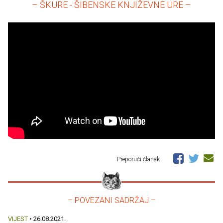
– ŠKURE - ŠIBENSKE KNJIŽEVNE URE –
Preporuči članak
– POVEZANI SADRŽAJ –
VIJEST
• 26.08.2021.