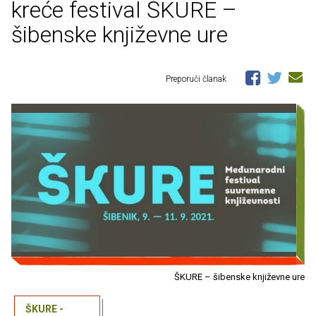
kreće festival ŠKURE –
šibenske književne ure
Preporuči članak
ŠKURE – šibenske književne ure
ŠKURE -