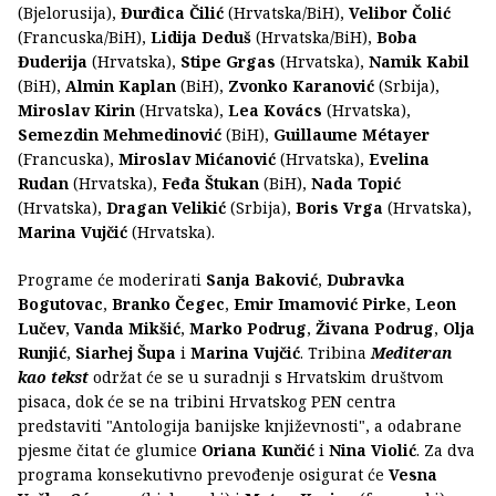
(Bjelorusija),
Đurđica Čilić
(Hrvatska/BiH),
Velibor Čolić
(Francuska/BiH),
Lidija Deduš
(Hrvatska/BiH),
Boba
Đuderija
(Hrvatska),
Stipe Grgas
(Hrvatska),
Namik Kabil
(BiH),
Almin Kaplan
(BiH),
Zvonko Karanović
(Srbija),
Miroslav Kirin
(Hrvatska),
Lea Kovács
(Hrvatska),
Semezdin Mehmedinović
(BiH),
Guillaume Métayer
(Francuska),
Miroslav Mićanović
(Hrvatska),
Evelina
Rudan
(Hrvatska),
Feđa Štukan
(BiH),
Nada Topić
(Hrvatska),
Dragan Velikić
(Srbija),
Boris Vrga
(Hrvatska),
Marina Vujčić
(Hrvatska).
Programe će moderirati
Sanja Baković
,
Dubravka
Bogutovac
,
Branko Čegec
,
Emir Imamović Pirke
,
Leon
Lučev
,
Vanda Mikšić
,
Marko Podrug
,
Živana Podrug
,
Olja
Runjić
,
Siarhej Šupa
i
Marina Vujčić
. Tribina
Mediteran
kao tekst
održat će se u suradnji s Hrvatskim društvom
pisaca, dok će se na tribini Hrvatskog PEN centra
predstaviti "Antologija banijske književnosti", a odabrane
pjesme čitat će glumice
Oriana Kunčić
i
Nina Violić
. Za dva
programa konsekutivno prevođenje osigurat će
Vesna