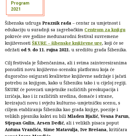
Program
2021
Šibenska udruga
Praznik rada
– centar za umjetnost i
edukaciju u suradnji sa zagrebačkim
Centrom za knjigu
pokreće ove godine međunarodni festival suvremene
književnosti
ŠKURE – šibenske književne ure
, koji će se
održati
od 9. do 11. rujna 2021.
u središtu grada Šibenika.
Cilj festivala je Šibenčanima, ali i svima zainteresiranima
ponuditi novu književno-scensku platformu koja će
dugoročno osigurati kvalitetne književne sadržaje i jačati
potrebu za knjigom, kako u Šibeniku tako i u cijeloj regiji.
ŠKURE će povezati umjetnike različitih preokupacija i
izričaja, kao i iz različitih sredina, domaće i strane,
kreirajući novu i svježu kulturno-umjetničku scenu, s
ciljem etabliranja Šibenika kao grada knjige, poezije i
velikih pjesnika kakvi su bili
Mladen Bjažić
,
Vesna Parun
,
Stjepan Gulin
,
Arsen Dedić
, ali i velikih pisaca poput
Antuna Vrančića
,
Sime Matavulja
,
Ive Brešana
, kritičara