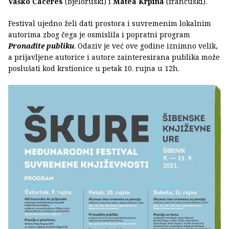
Vaško Cáceres
(bjeloruski) i
Matea Krpina
(francuski).
Festival ujedno želi dati prostora i suvremenim lokalnim
autorima zbog čega je osmislila i popratni program
Pronađite publiku
. Odaziv je već ove godine iznimno velik,
a prijavljene autorice i autore zainteresirana publika može
poslušati kod krstionice u petak 10. rujna u 12h.