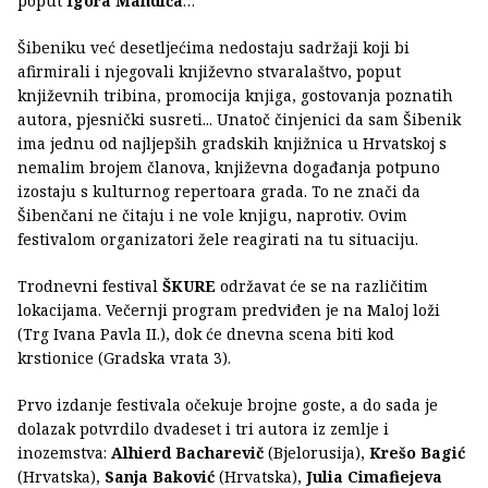
poput
Igora Mandića
…
Šibeniku već desetljećima nedostaju sadržaji koji bi
afirmirali i njegovali književno stvaralaštvo, poput
književnih tribina, promocija knjiga, gostovanja poznatih
autora, pjesnički susreti... Unatoč činjenici da sam Šibenik
ima jednu od najljepših gradskih knjižnica u Hrvatskoj s
nemalim brojem članova, književna događanja potpuno
izostaju s kulturnog repertoara grada. To ne znači da
Šibenčani ne čitaju i ne vole knjigu, naprotiv. Ovim
festivalom organizatori žele reagirati na tu situaciju.
Trodnevni festival
ŠKURE
održavat će se na različitim
lokacijama. Večernji program predviđen je na Maloj loži
(Trg Ivana Pavla II.), dok će dnevna scena biti kod
krstionice (Gradska vrata 3).
Prvo izdanje festivala očekuje brojne goste, a do sada je
dolazak potvrdilo dvadeset i tri autora iz zemlje i
inozemstva:
Alhierd Bacharevič
(Bjelorusija),
Krešo Bagić
(Hrvatska),
Sanja Baković
(Hrvatska),
Julia Cimafiejeva