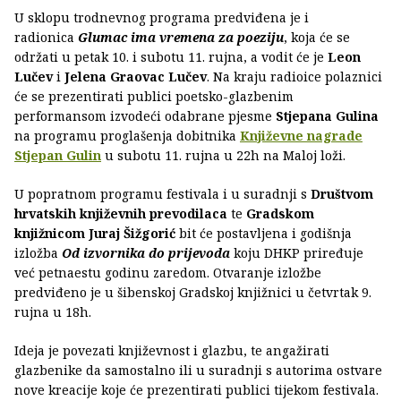
U sklopu trodnevnog programa predviđena je i
radionica
Glumac ima vremena za poeziju
, koja će se
održati u petak 10. i subotu 11. rujna, a vodit će je
Leon
Lučev
i
Jelena Graovac Lučev
. Na kraju radioice polaznici
će se prezentirati publici poetsko-glazbenim
performansom izvodeći odabrane pjesme
Stjepana Gulina
na programu proglašenja dobitnika
Književne nagrade
Stjepan Gulin
u subotu 11. rujna u 22h na Maloj loži.
U popratnom programu festivala i u suradnji s
Društvom
hrvatskih književnih prevodilaca
te
Gradskom
knjižnicom Juraj Šižgorić
bit će postavljena i godišnja
izložba
Od izvornika do prijevoda
koju DHKP priređuje
već petnaestu godinu zaredom. Otvaranje izložbe
predviđeno je u šibenskoj Gradskoj knjižnici u četvrtak 9.
rujna u 18h.
Ideja je povezati književnost i glazbu, te angažirati
glazbenike da samostalno ili u suradnji s autorima ostvare
nove kreacije koje će prezentirati publici tijekom festivala.