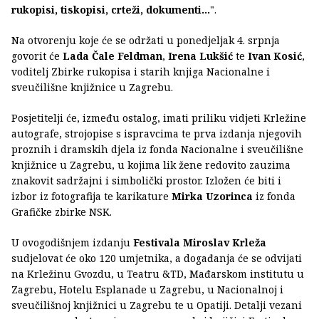
rukopisi, tiskopisi, crteži, dokumenti…
".
Na otvorenju koje će se održati u ponedjeljak 4. srpnja
govorit će
Lada Čale Feldman
,
Irena Lukšić
te
Ivan Kosić
,
voditelj Zbirke rukopisa i starih knjiga Nacionalne i
sveučilišne knjižnice u Zagrebu.
Posjetitelji će, između ostalog, imati priliku vidjeti Krležine
autografe, strojopise s ispravcima te prva izdanja njegovih
proznih i dramskih djela iz fonda Nacionalne i sveučilišne
knjižnice u Zagrebu, u kojima lik žene redovito zauzima
znakovit sadržajni i simbolički prostor. Izložen će biti i
izbor iz fotografija te karikature
Mirka Uzorinca
iz fonda
Grafičke zbirke NSK.
U ovogodišnjem izdanju
Festivala Miroslav Krleža
sudjelovat će oko 120 umjetnika, a događanja će se odvijati
na Krležinu Gvozdu, u Teatru &TD, Mađarskom institutu u
Zagrebu, Hotelu Esplanade u Zagrebu, u Nacionalnoj i
sveučilišnoj knjižnici u Zagrebu te u Opatiji. Detalji vezani