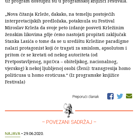
uz program dostupni su u programskoj knjižici Festivala.
„Nova čitanja Krleže, dakako, na temelju postojećih
interpretacijskih predložaka, potaknula su Festival
Miroslav Krleža da svoje peto izdanje posveti Krležinim
ženskim likovima gdje ćemo nastojati propitati zaključak
Stanka Lasića o tome da se u središtu Krležine paradigme
nalazi protagonist koji će tragati za smislom, apsolutom i
pritom će se kretati od nekog autoriteta (od
Pretpostavljenog, npr.Oca – obiteljskog, nacionalnog,
vjerskog) k nekoj ljubljenoj osobi (Ženi): transgresija homo
politicusa u homo eroticusa.“ (Iz programske knjižice
Festivala)
Preporuči članak
– POVEZANI SADRŽAJ –
NAJAVA
• 29.06.2020.