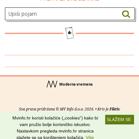
Moderna vremena
Sva prava pridržana © MV Info d.o.o. 2026. • Kriv je
Fiktiv
Mvinfo.hr koristi kolačiće („cookies“) kako bi
SLAŽEM SE
O nama
•
Pomoć
•
Uvjeti korištenja
•
RSS kanali
vam pružio bolje korisničko iskustvo.
Nastavkom pregleda mvinfo.hr stranica
Potraži nas na:
slažete se sa korištenjem kolačića.
Više