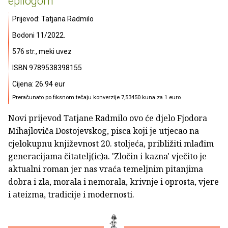
epilogom
Prijevod: Tatjana Radmilo
Bodoni 11/2022.
576 str., meki uvez
ISBN 9789538398155
Cijena: 26.94 eur
Preračunato po fiksnom tečaju konverzije 7,53450 kuna za 1 euro
Novi prijevod Tatjane Radmilo ovo će djelo Fjodora
Mihajloviča Dostojevskog, pisca koji je utjecao na
cjelokupnu književnost 20. stoljeća, približiti mlađim
generacijama čitatelj(ic)a. 'Zločin i kazna' vječito je
aktualni roman jer nas vraća temeljnim pitanjima
dobra i zla, morala i nemorala, krivnje i oprosta, vjere
i ateizma, tradicije i modernosti.