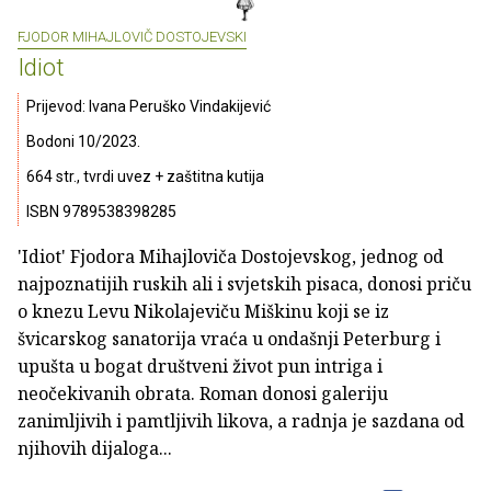
FJODOR MIHAJLOVIČ DOSTOJEVSKI
Idiot
Prijevod: Ivana Peruško Vindakijević
Bodoni 10/2023.
664 str., tvrdi uvez + zaštitna kutija
ISBN 9789538398285
'Idiot' Fjodora Mihajloviča Dostojevskog, jednog od
najpoznatijih ruskih ali i svjetskih pisaca, donosi priču
o knezu Levu Nikolajeviču Miškinu koji se iz
švicarskog sanatorija vraća u ondašnji Peterburg i
upušta u bogat društveni život pun intriga i
neočekivanih obrata. Roman donosi galeriju
zanimljivih i pamtljivih likova, a radnja je sazdana od
njihovih dijaloga...