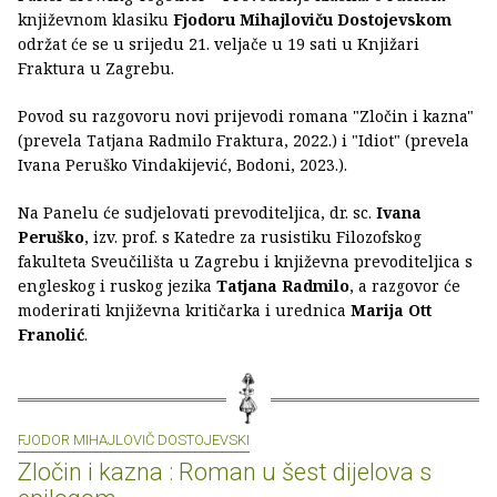
književnom klasiku
Fjodoru Mihajloviču Dostojevskom
održat će se u srijedu 21. veljače u 19 sati u Knjižari
Fraktura u Zagrebu.
Povod su razgovoru novi prijevodi romana "Zločin i kazna"
(prevela Tatjana Radmilo Fraktura, 2022.) i "Idiot" (prevela
Ivana Peruško Vindakijević, Bodoni, 2023.).
Na Panelu će sudjelovati prevoditeljica, dr. sc.
Ivana
Peruško
, izv. prof. s Katedre za rusistiku Filozofskog
fakulteta Sveučilišta u Zagrebu i književna prevoditeljica s
engleskog i ruskog jezika
Tatjana Radmilo
, a razgovor će
moderirati književna kritičarka i urednica
Marija Ott
Franolić
.
FJODOR MIHAJLOVIČ DOSTOJEVSKI
Zločin i kazna : Roman u šest dijelova s