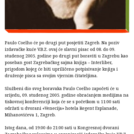
Paulo Coelho će po drugi put posjetiti Zagreb. Na poziv
izdavačke kuće V.B.Z. ovaj će slavni pisac od 08. do 09.
studenog 2005. godine po drugi put boraviti u Zagrebu kao
poseban gost Zagrebačkog sajma knjiga – Interliber,
prigodom kojeg će biti upriličeno potpisivanje knjiga i
druženje pisca sa svojim vjernim čitateljima.
Službeni dio svog boravaka Paulo Coelho započeti će u
srijedu, 09. studenog 2005. godine obraćanjem medijima na
tiskovnoj konferenciji koja će se s početkom u 11:00 sati
održati u dvorani «Venecija» hotela Regent Esplanade,
Mihanovićeva 1, Zagreb.
Istog dana, od 19:00 do 21:00 sati u Kongresnoj dvorani