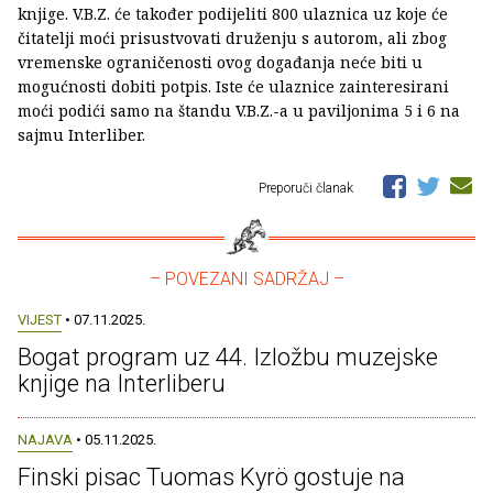
knjige. V.B.Z. će također podijeliti 800 ulaznica uz koje će
čitatelji moći prisustvovati druženju s autorom, ali zbog
vremenske ograničenosti ovog događanja neće biti u
mogućnosti dobiti potpis. Iste će ulaznice zainteresirani
moći podići samo na štandu V.B.Z.-a u paviljonima 5 i 6 na
sajmu Interliber.
Preporuči članak
– POVEZANI SADRŽAJ –
VIJEST
• 07.11.2025.
Bogat program uz 44. Izložbu muzejske
knjige na Interliberu
NAJAVA
• 05.11.2025.
Finski pisac Tuomas Kyrö gostuje na