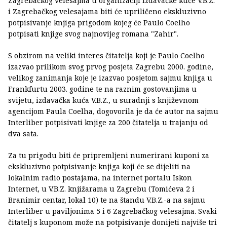
Zagrebačkog velesajma u organizaciji izdavačke kuće V.B.Z.
i Zagrebačkog velesajama biti će upriličeno ekskluzivno
potpisivanje knjiga prigodom kojeg će Paulo Coelho
potpisati knjige svog najnovijeg romana "Zahir".
S obzirom na veliki interes čitatelja koji je Paulo Coelho
izazvao prilikom svog prvog posjeta Zagrebu 2000. godine,
velikog zanimanja koje je izazvao posjetom sajmu knjiga u
Frankfurtu 2003. godine te na raznim gostovanjima u
svijetu, izdavačka kuća V.B.Z., u suradnji s književnom
agencijom Paula Coelha, dogovorila je da će autor na sajmu
Interliber potpisivati knjige za 200 čitatelja u trajanju od
dva sata.
Za tu prigodu biti će pripremljeni numerirani kuponi za
ekskluzivno potpisivanje knjiga koji će se dijeliti na
lokalnim radio postajama, na internet portalu Iskon
Internet, u V.B.Z. knjižarama u Zagrebu (Tomićeva 2 i
Branimir centar, lokal 10) te na štandu V.B.Z.-a na sajmu
Interliber u paviljonima 5 i 6 Zagrebačkog velesajma. Svaki
čitatelj s kuponom može na potpisivanje donijeti najviše tri