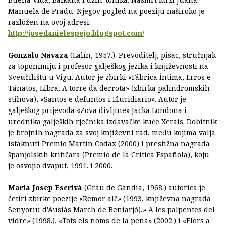
Manuela de Pradu. Njegov pogled na poeziju naširoko je
razložen na ovoj adresi:
http://josedanielespejo.blogspot.com/
Gonzalo Navaza
(Lalín, 1957.). Prevoditelj, pisac, stručnjak
za toponimiju i profesor galješkog jezika i književnosti na
Sveučilištu u Vigu. Autor je zbirki «Fábrica Íntima, Erros e
Tánatos, Libra, A torre da derrota» (zbirka palindromskih
stihova), «Santos e defuntos i Elucidiario». Autor je
galješkog prijevoda «Zova divljine» Jacka Londona i
urednika galjeških rječnika izdavačke kuće Xerais. Dobitnik
je brojnih nagrada za svoj književni rad, među kojima valja
istaknuti Premio Martín Codax (2000) i prestižna nagrada
španjolskih kritičara (Premio de la Crítica Española), koju
je osvojio dvaput, 1991. i 2000.
Maria Josep Escrivà
(Grau de Gandia, 1968.) autorica je
četiri zbirke poezije «Remor alč» (1993, književna nagrada
Senyoriu d'Ausiàs March de Beniarjó),» A les palpentes del
vidre» (1998.), «Tots els noms de la pena» (2002.) i «Flors a