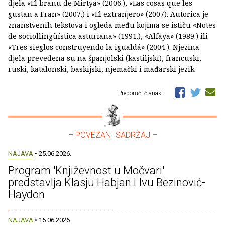
djela «El branu de Mirtya» (2006.), «Las cosas que les
gustan a Fran» (2007.) i «El extranjero» (2007). Autorica je
znanstvenih tekstova i ogleda među kojima se ističu «Notes
de sociollingüística asturiana» (1991.), «Alfaya» (1989.) ili
«Tres sieglos construyendo la igualdá» (2004.). Njezina
djela prevedena su na španjolski (kastiljski), francuski,
ruski, katalonski, baskijski, njemački i mađarski jezik.
Preporuči članak
– POVEZANI SADRŽAJ –
NAJAVA
• 25.06.2026.
Program 'Književnost u Močvari'
predstavlja Klasju Habjan i Ivu Bezinović-
Haydon
NAJAVA
• 15.06.2026.