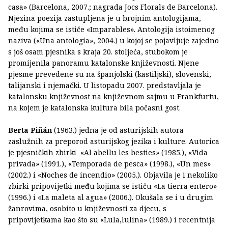
casa» (Barcelona, 2007.; nagrada Jocs Florals de Barcelona).
Njezina poezija zastupljena je u brojnim antologijama,
među kojima se ističe «Imparables». Antologija istoimenog
naziva («Una antología», 2004.) u kojoj se pojavljuje zajedno
s još osam pjesnika s kraja 20. stoljeća, stubokom je
promijenila panoramu katalonske književnosti. Njene
pjesme prevedene su na španjolski (kastiljski), slovenski,
talijanski i njemački. U listopadu 2007. predstavljala je
katalonsku književnost na književnom sajmu u Frankfurtu,
na kojem je katalonska kultura bila počasni gost.
Berta Piñán
(1963.) jedna je od asturijskih autora
zaslužnih za preporod asturijskog jezika i kulture. Autorica
je pjesničkih zbirki «Al abellu les besties» (1985.), «Vida
privada» (1991.), «Temporada de pesca» (1998.), «Un mes»
(2002.) i «Noches de incendio» (2005.). Objavila je i nekoliko
zbirki pripovijetki među kojima se ističu «La tierra entero»
(1996.) i «La maleta al agua» (2006.). Okušala se i u drugim
žanrovima, osobito u književnosti za djecu, s
pripovijetkama kao što su «Lula,lulina» (1989.) i recentnija