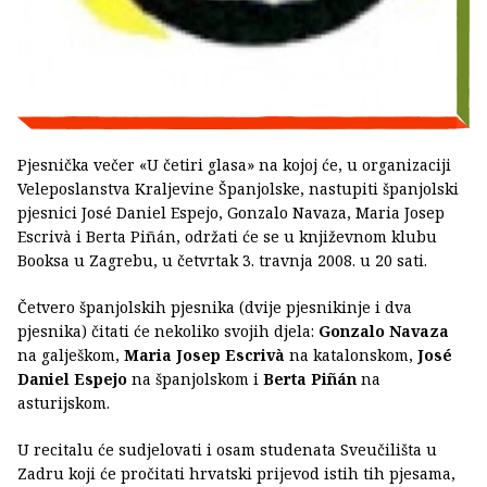
Pjesnička večer «U četiri glasa» na kojoj će, u organizaciji
Veleposlanstva Kraljevine Španjolske, nastupiti španjolski
pjesnici José Daniel Espejo, Gonzalo Navaza, Maria Josep
Escrivà i Berta Piñán, održati će se u književnom klubu
Booksa u Zagrebu, u četvrtak 3. travnja 2008. u 20 sati.
Četvero španjolskih pjesnika (dvije pjesnikinje i dva
pjesnika) čitati će nekoliko svojih djela:
Gonzalo Navaza
na galješkom,
Maria Josep Escrivà
na katalonskom,
José
Daniel Espejo
na španjolskom i
Berta Piñán
na
asturijskom.
U recitalu će sudjelovati i osam studenata Sveučilišta u
Zadru koji će pročitati hrvatski prijevod istih tih pjesama,