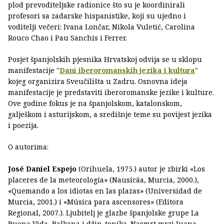
plod prevoditeljske radionice što su je koordinirali
profesori sa zadarske hispanistike, koji su ujedno i
voditelji večeri: Ivana Lončar, Nikola Vuletić, Carolina
Rouco Chao i Pau Sanchis i Ferrer.
Posjet španjolskih pjesnika Hrvatskoj odvija se u sklopu
manifestacije "
Dani iberoromanskih jezika i kultura
"
kojeg organizira Sveučilišta u Zadru. Osnovna ideja
manifestacije je predstaviti iberoromanske jezike i kulture.
Ove godine fokus je na španjolskom, katalonskom,
galješkom i asturijskom, a središnje teme su povijest jezika
i poezija.
O autorima:
José Daniel Espejo
(Orihuela, 1975.) autor je zbirki «Los
placeres de la meteorología» (Nausícäa, Murcia, 2000.),
«Quemando a los idiotas en las plazas» (Universidad de
Murcia, 2001.) i «Música para ascensores» (Editora
Regional, 2007.). Ljubitelj je glazbe španjolske grupe La
Buena Vida, Balkana i džin-tonika. Nasmrt mrzi Juana