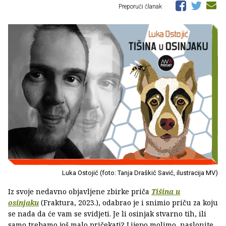
Preporuči članak
Luka Ostojić (foto: Tanja Draškić Savić, ilustracija MV)
Iz svoje nedavno objavljene zbirke priča
Tišina u
osinjaku
(Fraktura, 2023.), odabrao je i snimio priču za koju
se nada da će vam se svidjeti. Je li osinjak stvarno tih, ili
samo trebamo još malo pričekati? Lijepo molimo, naslonite