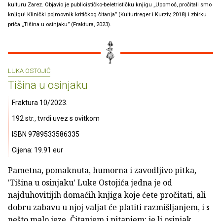
kulturu Zarez. Objavio je publicističko-beletrističku knjigu „Upomoć, pročitali smo
knjigu! Klinički pojmovnik kritičkog čitanja” (Kulturtreger i Kurziv, 2018) i zbirku
priča „Tišina u osinjaku” (Fraktura, 2023).
LUKA OSTOJIĆ
Tišina u osinjaku
Fraktura 10/2023.
192 str., tvrdi uvez s ovitkom
ISBN 9789533586335
Cijena: 19.91 eur
Pametna, pomaknuta, humorna i zavodljivo pitka,
'Tišina u osinjaku' Luke Ostojića jedna je od
najduhovitijih domaćih knjiga koje ćete pročitati, ali
dobru zabavu u njoj valjat će platiti razmišljanjem, i s
nešto malo jeze. Čitanjem i pitanjem: je li osinjak