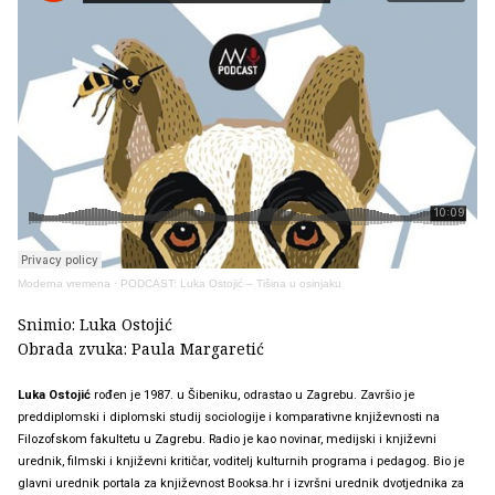
Moderna vremena
·
PODCAST: Luka Ostojić – Tišina u osinjaku
Snimio: Luka Ostojić
Obrada zvuka: Paula Margaretić
Luka Ostojić
rođen je 1987. u Šibeniku, odrastao u Zagrebu. Završio je
preddiplomski i diplomski studij sociologije i komparativne književnosti na
Filozofskom fakultetu u Zagrebu. Radio je kao novinar, medijski i književni
urednik, filmski i književni kritičar, voditelj kulturnih programa i pedagog. Bio je
glavni urednik portala za književnost Booksa.hr i izvršni urednik dvotjednika za