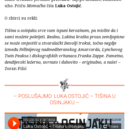
uho. Priču
Momačka
čita
Luka Ostojić
.
O zbirci su rekli:
Tišina u osinjaku srce vam ispuni kerozinom, pa mislite da i
sami možete poletjeti. Realno, Lukina kratka proza zemljopisno
se može smjestiti u stvaralački Đavolji trokut, točno negdje
između Fellinijevog nadmediteranskog Amarcorda, Lynchovog
Twin Peaksa i diskografskih vrhunaca Franka Zappe. Pametno,
dendijevski ležerno, uvrnuto i duhovito – originalno, a naše!
–
Zoran Pilić
– POSLUŠAJMO: LUKA OSTOJIĆ – TIŠINA U
OSINJAKU –