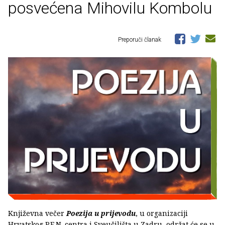
posvećena Mihovilu Kombolu
Preporuči članak
Književna večer
Poezija u prijevodu
, u organizaciji
Hrvatskog P.E.N. centra i Sveučilišta u Zadru, održat će se u