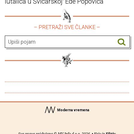
lutalica u Švicarskoj' Ede Popovića
– PRETRAŽI SVE ČLANKE –
Moderna vremena
Sva prava pridržana © MV Info d.o.o. 2026. • Kriv je
Fiktiv