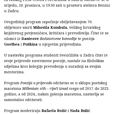
srijedu, 10. prosinca, u 19:30 sati u prostoru ateliera Benini
u Zadru.
Ovogodišnji program započinje obilježavanjem 70.
obljetnice smrti
Mihovila Kombola
, velikog hrvatskog
književnog povjesničara, kritičara i prevoditelja. Čitat će se
ulomci iz
Danteove
Božanstvene komedije
te poezija
Goethea
i
Puškina
u njegovim prijevodima.
U nastavku programa studenti Sveučilišta u Zadru čitat će
svoje prijevode suvremene poezije, nastale na filološkim
odjelima kroz kolegije prevođenja u suradnji sa svojim
mentorima.
Program
Poezija u prijevodu
održavao se u sklopu poetskog
maratona
Millenium stih – riječi iznad svega
od 2017. do 2023.
godine, a od 2024., nakon gašenja maratona, nastavlja se
samostalno održavati.
Program moderiraju
Rafaela Božić
i
Nada Bulić
.