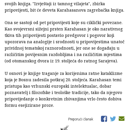
svojih knjiga. "Izvještaji iz tamnog vilajeta", zbirka
pripovijesti, bit će deveta Karahasanova zagrebačka knjiga.
Ona se sastoji od pet pripovijesti koje su ciklički povezane.
Kao svojevrsni sižejni prsten Karahasan je oko narativnog
tkiva tih pripovijesti postavio predgovor i pogovor koji
upozorava na analogije i srodnosti u pripovijestima unatoč
prividnoj tematskoj raznorodnosti, jer one se događaju u
različitim povijesnim razdobljima i na različitim mjestima
(od otomanskog dvora iz 19. stoljeća do ratnog Sarajeva).
U osnovi je knjige traganje za korijenima ratne kataklizme
koja je Bosnu zadesila potkraj 20. stoljeća. Karahasan temi
pristupa kao vrhunski europski intelektualac, dobar
poznavatelj i filozofske i teološke tradicije, tako da njegovo
pripovijedanje o konkretnim zbivanjima vrlo često dobiva
formu esejizirane proze.
Preporuči članak