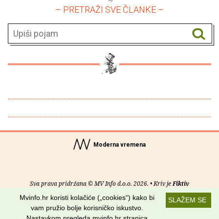
– PRETRAŽI SVE ČLANKE –
Moderna vremena
Sva prava pridržana © MV Info d.o.o. 2026. • Kriv je
Fiktiv
Mvinfo.hr koristi kolačiće („cookies“) kako bi
SLAŽEM SE
O nama
•
Pomoć
•
Uvjeti korištenja
•
RSS kanali
vam pružio bolje korisničko iskustvo.
Nastavkom pregleda mvinfo.hr stranica