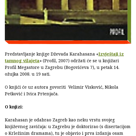
Predstavljanje knjige Dževada Karahasana «
Izvještaji iz
tamnog vilajeta
» (Profil, 2007) održati će se u knjižari
Profil Megastore u Zagrebu (Bogovićeva 7), u petak 14.
ožujka 2008. u 19 sati.
O knjići će uz autora govoriti Velimir Visković, Nikola
Petković i Ivica Prtenjača.
O knjizi:
Karahasan je odabrao Zagreb kao neku vrstu svojeg
književnog zavičaja: u Zagrebu je doktorirao (s disertacijom
o Krležinim dramama), tu je objavio i prva izdanja osam