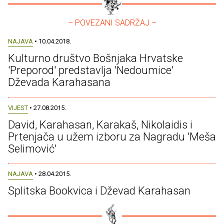
– POVEZANI SADRŽAJ –
NAJAVA
• 10.04.2018.
Kulturno društvo Bošnjaka Hrvatske
'Preporod' predstavlja 'Nedoumice'
Dževada Karahasana
VIJEST
• 27.08.2015.
David, Karahasan, Karakaš, Nikolaidis i
Prtenjača u užem izboru za Nagradu 'Meša
Selimović'
NAJAVA
• 28.04.2015.
Splitska Bookvica i Dževad Karahasan