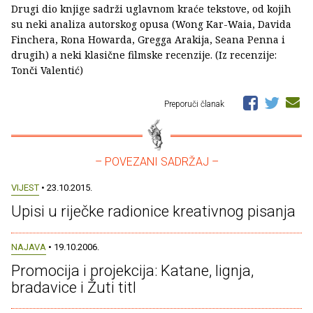
Drugi dio knjige sadrži uglavnom kraće tekstove, od kojih
su neki analiza autorskog opusa (Wong Kar-Waia, Davida
Finchera, Rona Howarda, Gregga Arakija, Seana Penna i
drugih) a neki klasične filmske recenzije. (Iz recenzije:
Tonči Valentić)
Preporuči članak
– POVEZANI SADRŽAJ –
VIJEST
• 23.10.2015.
Upisi u riječke radionice kreativnog pisanja
NAJAVA
• 19.10.2006.
Promocija i projekcija: Katane, lignja,
bradavice i Žuti titl