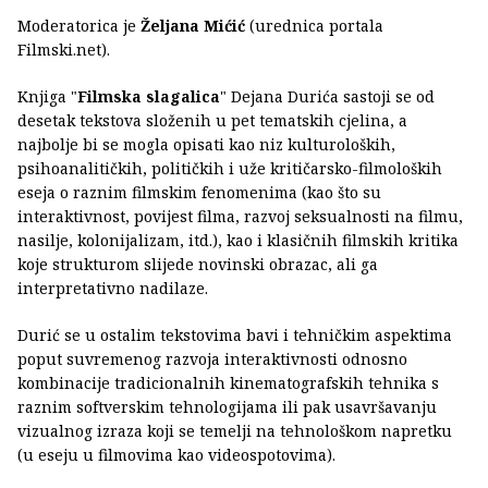
Moderatorica je
Željana Mićić
(urednica portala
Filmski.net).
Knjiga "
Filmska slagalica
" Dejana Durića sastoji se od
desetak tekstova složenih u pet tematskih cjelina, a
najbolje bi se mogla opisati kao niz kulturoloških,
psihoanalitičkih, političkih i uže kritičarsko-filmoloških
eseja o raznim filmskim fenomenima (kao što su
interaktivnost, povijest filma, razvoj seksualnosti na filmu,
nasilje, kolonijalizam, itd.), kao i klasičnih filmskih kritika
koje strukturom slijede novinski obrazac, ali ga
interpretativno nadilaze.
Durić se u ostalim tekstovima bavi i tehničkim aspektima
poput suvremenog razvoja interaktivnosti odnosno
kombinacije tradicionalnih kinematografskih tehnika s
raznim softverskim tehnologijama ili pak usavršavanju
vizualnog izraza koji se temelji na tehnološkom napretku
(u eseju u filmovima kao videospotovima).