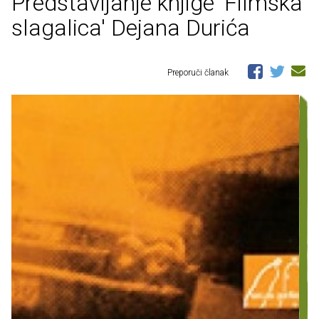
Predstavljanje knjige 'Filmska
slagalica' Dejana Durića
Preporuči članak