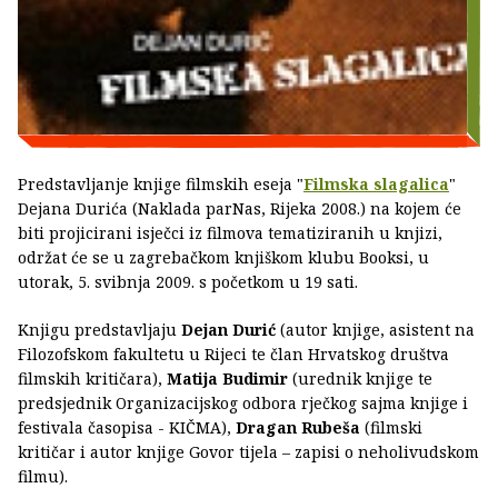
Predstavljanje knjige filmskih eseja "
Filmska slagalica
"
Dejana Durića (Naklada parNas, Rijeka 2008.) na kojem će
biti projicirani isječci iz filmova tematiziranih u knjizi,
održat će se u zagrebačkom knjiškom klubu Booksi, u
utorak, 5. svibnja 2009. s početkom u 19 sati.
Knjigu predstavljaju
Dejan Durić
(autor knjige, asistent na
Filozofskom fakultetu u Rijeci te član Hrvatskog društva
filmskih kritičara),
Matija Budimir
(urednik knjige te
predsjednik Organizacijskog odbora rječkog sajma knjige i
festivala časopisa - KIČMA),
Dragan Rubeša
(filmski
kritičar i autor knjige Govor tijela – zapisi o neholivudskom
filmu).