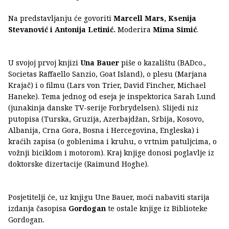
Na predstavljanju će govoriti
Marcell Mars, Ksenija
Stevanović i Antonija Letinić.
Moderira
Mima Simić
.
U svojoj prvoj knjizi
Una Bauer
piše o kazalištu (BADco.,
Societas Raffaello Sanzio, Goat Island), o plesu (Marjana
Krajač) i o filmu (Lars von Trier, David Fincher, Michael
Haneke). Tema jednog od eseja je inspektorica Sarah Lund
(junakinja danske TV-serije Forbrydelsen). Slijedi niz
putopisa (Turska, Gruzija, Azerbajdžan, Srbija, Kosovo,
Albanija, Crna Gora, Bosna i Hercegovina, Engleska) i
kraćih zapisa (o goblenima i kruhu, o vrtnim patuljcima, o
vožnji biciklom i motorom). Kraj knjige donosi poglavlje iz
doktorske dizertacije (Raimund Hoghe).
Posjetitelji će, uz knjigu Une Bauer, moći nabaviti starija
izdanja časopisa
Gordogan
te ostale knjige iz Biblioteke
Gordogan.