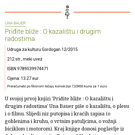
UNA BAUER
Priđite bliže : O kazalištu i drugim
radostima
Udruga za kulturu Gordogan 12/2015.
212 str., meki uvez
ISBN 9789539974471
Cijena: 13.27 eur
Preračunato po fiksnom tečaju konverzije 7,53450 kuna za 1 euro
U svojoj prvoj knjizi 'Priđite bliže : O kazalištu i
drugim radostima' Una Bauer piše o kazalištu, o plesu
i o filmu. Slijedi niz putopisa i kraćih zapisa (o
goblenima i kruhu, o vrtnim patuljcima, o vožnji
biciklom i motorom). Kraj knjige donosi poglavlje iz