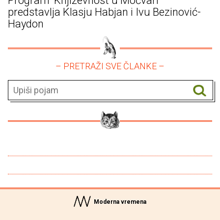
Program 'Književnost u Močvari'
predstavlja Klasju Habjan i Ivu Bezinović-
Haydon
– PRETRAŽI SVE ČLANKE –
Moderna vremena