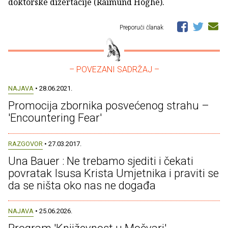
doktorske dizertacije (Raimund Hoghe).
Preporuči članak
– POVEZANI SADRŽAJ –
NAJAVA
• 28.06.2021.
Promocija zbornika posvećenog strahu –
'Encountering Fear'
RAZGOVOR
• 27.03.2017.
Una Bauer : Ne trebamo sjediti i čekati
povratak Isusa Krista Umjetnika i praviti se
da se ništa oko nas ne događa
NAJAVA
• 25.06.2026.