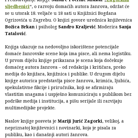
sljedbenici
“, o razvoju domaćih autora žanrova, održat će
se u utorak 18. veljače u 18 sati u Knjižnici Bogdana
Ogrizovića u Zagrebu. O knjizi govore urednica književnica
Božica Brkan
i psiholog
Sandro Kraljević
. Moderira
Sanja
Tatalović
.
Knjiga ukazuje na nedovoljno iskorištene potencijale
domaće žanrovske scene koja ima pisce, ali nema logistiku.
U prvom dijelu knjige prikazana je scena koja dočekuje
domaćeg autora žanrova – od redakcija i kritičara, preko
medija do knjižara, knjižnica i publike. U drugom dijelu
knjige autorica predstavlja pisce žanrova, krimića, ljubića,
spekulativne fikcije i priručnika, koji se afirmiraju
vlastitim snagama i uspješno komuniciraju s publikom bez
podrške medija i institucija, a pišu serijale ili razvijaju
multimedijske projekte.
Naslov knjige posveta je
Mariji Jurić Zagorki
, velikoj, a
nepriznatoj književnici i novinarki, koja je pisala za
publiku, kao i današnji autori žanrova.