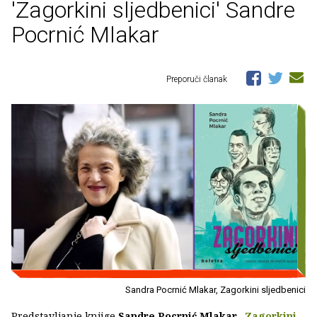
'Zagorkini sljedbenici' Sandre
Pocrnić Mlakar
Preporuči članak
Sandra Pocrnić Mlakar, Zagorkini sljedbenici
Predstavljanje knjige
Sandre Pocrnić Mlakar
„
Zagorkini