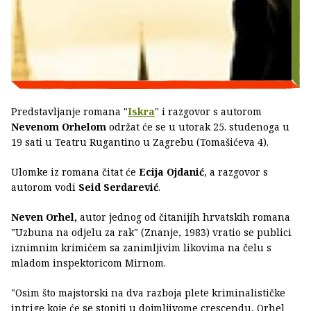
Predstavljanje romana "
Iskra
" i razgovor s autorom
Nevenom Orhelom
održat će se u utorak 25. studenoga u
19 sati u Teatru Rugantino u Zagrebu (Tomašićeva 4).
Ulomke iz romana čitat će
Ecija Ojdanić
, a razgovor s
autorom vodi
Seid Serdarević
.
Neven Orhel,
autor jednog od čitanijih hrvatskih romana
"Uzbuna na odjelu za rak" (Znanje, 1983) vratio se publici
iznimnim krimićem sa zanimljivim likovima na čelu s
mladom inspektoricom Mirnom.
"Osim što majstorski na dva razboja plete kriminalističke
intrige koje će se stopiti u dojmljivome crescendu, Orhel