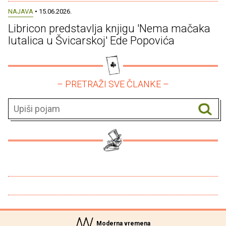
NAJAVA
• 15.06.2026.
Libricon predstavlja knjigu 'Nema mačaka
lutalica u Švicarskoj' Ede Popovića
– PRETRAŽI SVE ČLANKE –
Moderna vremena