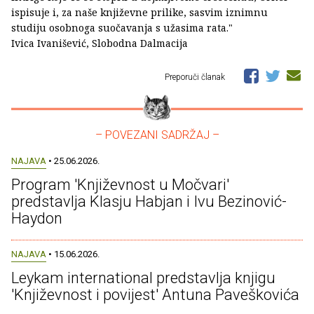
ispisuje i, za naše književne prilike, sasvim iznimnu
studiju osobnoga suočavanja s užasima rata."
Ivica Ivanišević, Slobodna Dalmacija
Preporuči članak
– POVEZANI SADRŽAJ –
NAJAVA
• 25.06.2026.
Program 'Književnost u Močvari'
predstavlja Klasju Habjan i Ivu Bezinović-
Haydon
NAJAVA
• 15.06.2026.
Leykam international predstavlja knjigu
'Književnost i povijest' Antuna Paveškovića