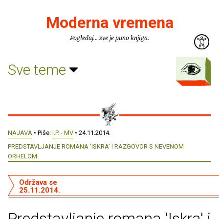
Moderna vremena
Pogledaj... sve je puno knjiga.
Sve teme
NAJAVA
• Piše:
I.P. - MV
• 24.11.2014.
PREDSTAVLJANJE ROMANA 'ISKRA' I RAZGOVOR S NEVENOM
ORHELOM
Održava se
25.11.2014.
Predstavljanje romana 'Iskra' i