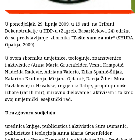
U ponedjeljak, 29. lipnja 2009. u 19 sati, na Tribini
Dekonstrukcije u HDP-u (Zagreb, Basaričekova 24) održat
će se predstavljanje zbornika "
Zašto sam za mir
“ (SHURA,
Opatija, 2009).
U ovom zborniku umjetnice, teologinje, znanstvenice
i aktivistice (Anna Maria Gruenfelder, Vesna Krmpotić,
Nadežda Radović, Adriana Valerio, Zilka Spahić-Šiljak,
Katarina Kruhonja, Mirjana Ojdanić, Darija Žilić i Mira
Pavlaković) iz Hrvatske, regije i iz Italije, propituju naše
izbore (rat ili mir), mirovno djelovanje i aktivizam i to kroz
svoj umjetnički esejistički rad.
U razgovoru sudjeluju:
urednica knjige, publicistica i aktivistica Šura Dumanić,
publicistica i teologinja Anna Maria Gruenfelder,
književnica Vesna Krmpotić i publicistica Mira Pavlaković.