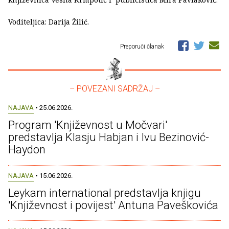
Voditeljica: Darija Žilić.
Preporuči članak
– POVEZANI SADRŽAJ –
NAJAVA
• 25.06.2026.
Program 'Književnost u Močvari'
predstavlja Klasju Habjan i Ivu Bezinović-
Haydon
NAJAVA
• 15.06.2026.
Leykam international predstavlja knjigu
'Književnost i povijest' Antuna Paveškovića