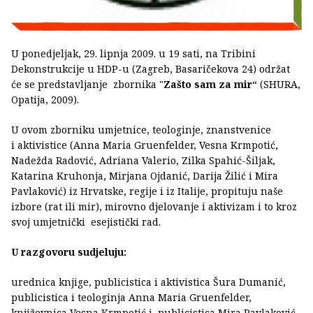
U ponedjeljak, 29. lipnja 2009. u 19 sati, na Tribini
Dekonstrukcije u HDP-u (Zagreb, Basaričekova 24) održat
će se predstavljanje zbornika "
Zašto sam za mir
“ (SHURA,
Opatija, 2009).
U ovom zborniku umjetnice, teologinje, znanstvenice
i aktivistice (Anna Maria Gruenfelder, Vesna Krmpotić,
Nadežda Radović, Adriana Valerio, Zilka Spahić-Šiljak,
Katarina Kruhonja, Mirjana Ojdanić, Darija Žilić i Mira
Pavlaković) iz Hrvatske, regije i iz Italije, propituju naše
izbore (rat ili mir), mirovno djelovanje i aktivizam i to kroz
svoj umjetnički esejistički rad.
U razgovoru sudjeluju:
urednica knjige, publicistica i aktivistica Šura Dumanić,
publicistica i teologinja Anna Maria Gruenfelder,
književnica Vesna Krmpotić i publicistica Mira Pavlaković.