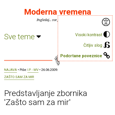
Moderna vremena
Pogledaj... sve je puno knjiga.
Sve teme
Visoki kontrast
Čitljiv slog
Podcrtane poveznice
NAJAVA
• Piše:
I.P. - MV
• 26.06.2009.
ZAŠTO SAM ZA MIR
Predstavljanje zbornika
'Zašto sam za mir'