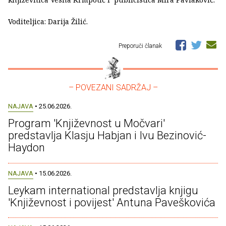
Voditeljica: Darija Žilić.
Preporuči članak
– POVEZANI SADRŽAJ –
NAJAVA
• 25.06.2026.
Program 'Književnost u Močvari'
predstavlja Klasju Habjan i Ivu Bezinović-
Haydon
NAJAVA
• 15.06.2026.
Leykam international predstavlja knjigu
'Književnost i povijest' Antuna Paveškovića