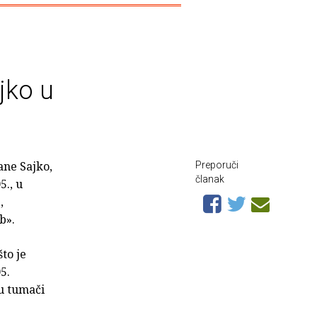
jko u
ane Sajko,
Preporuči
članak
5., u
,
b».
to je
5.
gu tumači