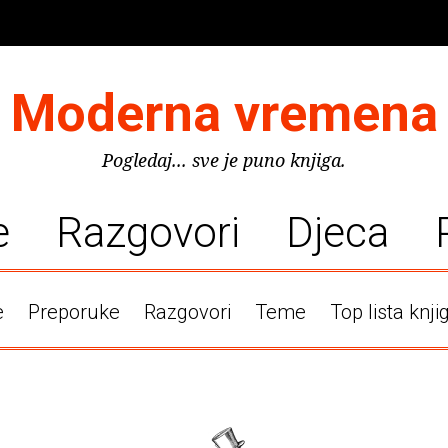
Moderna vremena
Pogledaj... sve je puno knjiga.
e
Razgovori
Djeca
e
Preporuke
Razgovori
Teme
Top lista knji