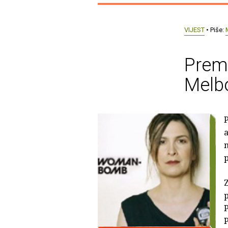
VIJEST
• Piše:
Premi
Melb
P
a
n
Z
p
P