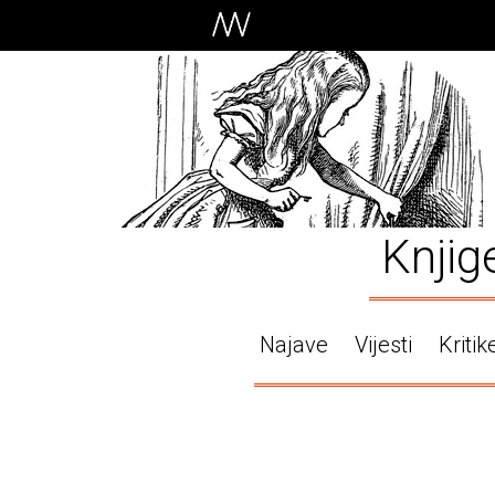
Knjig
Najave
Vijesti
Kritik