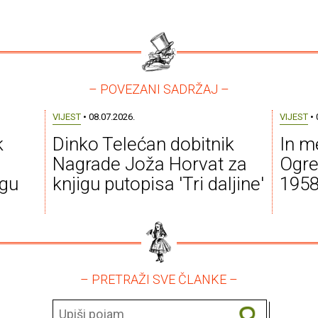
– POVEZANI SADRŽAJ –
VIJEST
• 08.07.2026.
VIJEST
• 
k
Dinko Telećan dobitnik
In m
Nagrade Joža Horvat za
Ogre
igu
knjigu putopisa 'Tri daljine'
1958
– PRETRAŽI SVE ČLANKE –