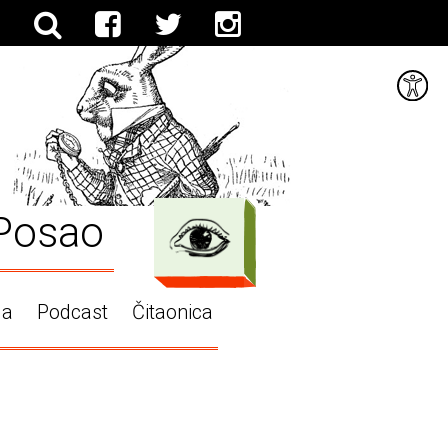
Posao
ga
Podcast
Čitaonica