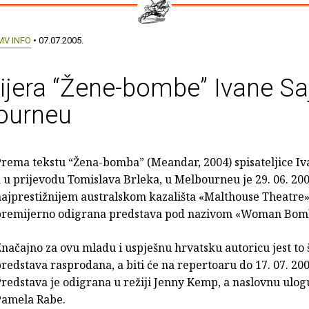
MV INFO
• 07.07.2005.
jera “Žene-bombe” Ivane Sa
ourneu
rema tekstu “Žena-bomba” (Meandar, 2004) spisateljice Iv
 u prijevodu Tomislava Brleka, u Melbourneu je 29. 06. 200
ajprestižnijem australskom kazališta «Malthouse Theatre»
premijerno odigrana predstava pod nazivom «Woman Bom
načajno za ovu mladu i uspješnu hrvatsku autoricu jest to š
redstava rasprodana, a biti će na repertoaru do 17. 07. 200
redstava je odigrana u režiji Jenny Kemp, a naslovnu ulo
Pamela Rabe.