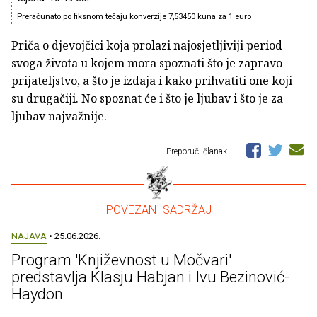
Preračunato po fiksnom tečaju konverzije 7,53450 kuna za 1 euro
Priča o djevojčici koja prolazi najosjetljiviji period
svoga života u kojem mora spoznati što je zapravo
prijateljstvo, a što je izdaja i kako prihvatiti one koji
su drugačiji. No spoznat će i što je ljubav i što je za
ljubav najvažnije.
Preporuči članak
– POVEZANI SADRŽAJ –
NAJAVA
• 25.06.2026.
Program 'Književnost u Močvari'
predstavlja Klasju Habjan i Ivu Bezinović-
Haydon