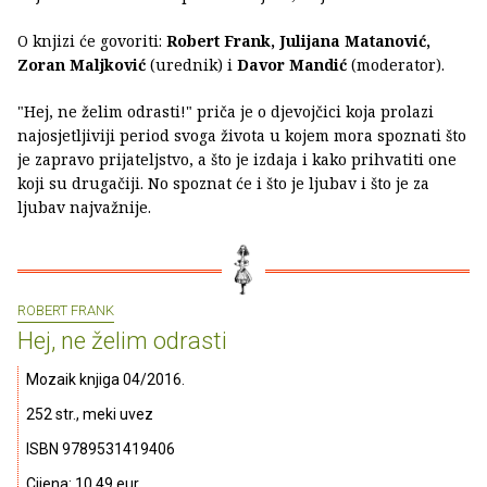
O knjizi će govoriti:
Robert Frank, Julijana Matanović,
Zoran Maljković
(urednik) i
Davor Mandić
(moderator).
"Hej, ne želim odrasti!" priča je o djevojčici koja prolazi
najosjetljiviji period svoga života u kojem mora spoznati što
je zapravo prijateljstvo, a što je izdaja i kako prihvatiti one
koji su drugačiji. No spoznat će i što je ljubav i što je za
ljubav najvažnije.
ROBERT FRANK
Hej, ne želim odrasti
Mozaik knjiga 04/2016.
252 str., meki uvez
ISBN 9789531419406
Cijena: 10.49 eur