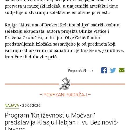
pretvara u muzejski izložak, u umjetnički artefakt i time
sudjeluje u stvaranju kolektivne emotivne povijesti.
Knjiga "Museum of Broken Relationships" sadrži osobnu
selekciju eksponata, autora projekta Olinke Vištice i
Dražena Grubišića, u dizajnu Olge Grlić. Stotinu
predstavljenih izložaka sastavljeno je od predmeta koji
variraju od bizarnih do banalnih i jedinstvene, ganutljive,
ironične ili duhovite priče.
Preporuči članak
– POVEZANI SADRŽAJ –
NAJAVA
• 25.06.2026.
Program 'Književnost u Močvari'
predstavlja Klasju Habjan i Ivu Bezinović-
Haydon