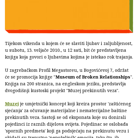
Tijekom vikenda u kojem će se slaviti ljubav i zaljubljenost,
u subotu, 13. veljače 2010., u 12 sati, bit će predstavljena
knjiga koja govori o ljubavima kojima je istekao rok trajanja.
U zagrebačkom Profil Megastoreu, u Bogovićevoj 7, održat
će se promocija knjige "
Museum of Broken Relationships
".
Knjiga na 200 stranica, na engleskom jeziku, predstavlja
dvogodišnji kustoski projekt "Muzej prekinutih veza".
Muzej
je umjetnički koncept koji kreira prostor 'zaštićenog
sjećanja' za očuvanje materijalne i nematerijalne baštine
prekinutih veza. Sastoji se od eksponata koje su donirali
pojedinci iz raznih dijelova svijeta. Pojedinac se oslobađa
'spornih predmeta' koji ga podsjećaju na prekinutu vezu i
okidači su trenutno 'nepoželjnih' emocija, tako što ih