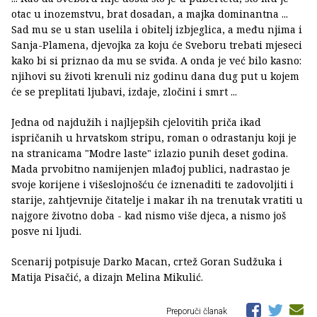
otac u inozemstvu, brat dosadan, a majka dominantna ...
Sad mu se u stan uselila i obitelj izbjeglica, a među njima i
Sanja-Plamena, djevojka za koju će Sveboru trebati mjeseci
kako bi si priznao da mu se sviđa. A onda je već bilo kasno:
njihovi su životi krenuli niz godinu dana dug put u kojem
će se preplitati ljubavi, izdaje, zločini i smrt ...
Jedna od najdužih i najljepših cjelovitih priča ikad
ispričanih u hrvatskom stripu, roman o odrastanju koji je
na stranicama "Modre laste" izlazio punih deset godina.
Mada prvobitno namijenjen mlađoj publici, nadrastao je
svoje korijene i višeslojnošću će iznenaditi te zadovoljiti i
starije, zahtjevnije čitatelje i makar ih na trenutak vratiti u
najgore životno doba - kad nismo više djeca, a nismo još
posve ni ljudi.
Scenarij potpisuje Darko Macan, crtež Goran Sudžuka i
Matija Pisačić, a dizajn Melina Mikulić.
Preporuči članak