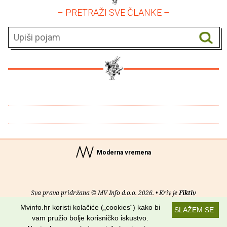
– PRETRAŽI SVE ČLANKE –
Moderna vremena
Sva prava pridržana © MV Info d.o.o. 2026. • Kriv je
Fiktiv
Mvinfo.hr koristi kolačiće („cookies“) kako bi
SLAŽEM SE
O nama
•
Pomoć
•
Uvjeti korištenja
•
RSS kanali
vam pružio bolje korisničko iskustvo.