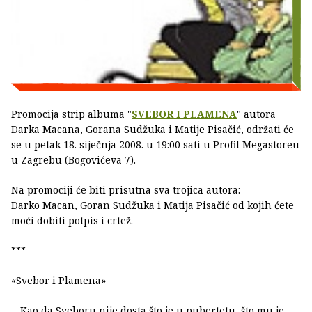
Promocija strip albuma "
SVEBOR I PLAMENA
" autora
Darka Macana, Gorana Sudžuka i Matije Pisačić, održati će
se u petak 18. siječnja 2008. u 19:00 sati u Profil Megastoreu
u Zagrebu (Bogovićeva 7).
Na promociji će biti prisutna sva trojica autora:
Darko Macan, Goran Sudžuka i Matija Pisačić od kojih ćete
moći dobiti potpis i crtež.
***
«Svebor i Plamena»
... Kao da Sveboru nije dosta što je u pubertetu, što mu je