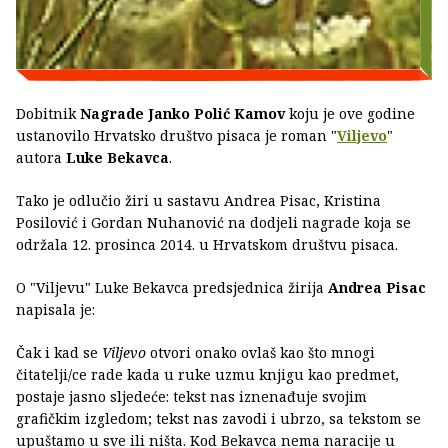
Dobitnik
Nagrade Janko Polić Kamov
koju je ove godine
ustanovilo Hrvatsko društvo pisaca je roman "
Viljevo
"
autora
Luke Bekavca
.
Tako je odlučio žiri u sastavu Andrea Pisac, Kristina
Posilović i Gordan Nuhanović na dodjeli nagrade koja se
održala 12. prosinca 2014. u Hrvatskom društvu pisaca.
O "Viljevu" Luke Bekavca predsjednica žirija
Andrea Pisac
napisala je:
Čak i kad se
Viljevo
otvori onako ovlaš kao što mnogi
čitatelji/ce rade kada u ruke uzmu knjigu kao predmet,
postaje jasno sljedeće: tekst nas iznenađuje svojim
grafičkim izgledom; tekst nas zavodi i ubrzo, sa tekstom se
upuštamo u sve ili ništa. Kod Bekavca nema naracije u