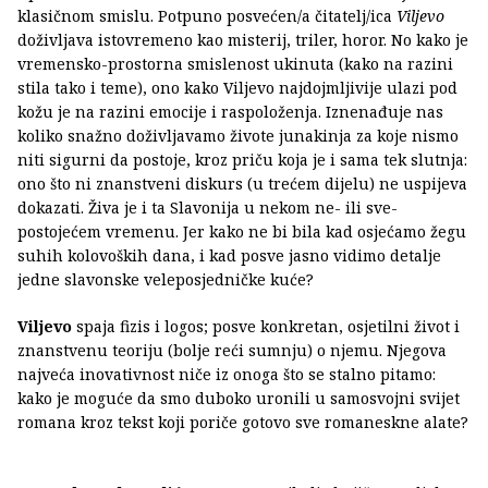
klasičnom smislu. Potpuno posvećen/a čitatelj/ica
Viljevo
doživljava istovremeno kao misterij, triler, horor. No kako je
vremensko-prostorna smislenost ukinuta (kako na razini
stila tako i teme), ono kako Viljevo najdojmljivije ulazi pod
kožu je na razini emocije i raspoloženja. Iznenađuje nas
koliko snažno doživljavamo živote junakinja za koje nismo
niti sigurni da postoje, kroz priču koja je i sama tek slutnja:
ono što ni znanstveni diskurs (u trećem dijelu) ne uspijeva
dokazati. Živa je i ta Slavonija u nekom ne- ili sve-
postojećem vremenu. Jer kako ne bi bila kad osjećamo žegu
suhih kolovoških dana, i kad posve jasno vidimo detalje
jedne slavonske veleposjedničke kuće?
Viljevo
spaja fizis i logos; posve konkretan, osjetilni život i
znanstvenu teoriju (bolje reći sumnju) o njemu. Njegova
najveća inovativnost niče iz onoga što se stalno pitamo:
kako je moguće da smo duboko uronili u samosvojni svijet
romana kroz tekst koji poriče gotovo sve romaneskne alate?