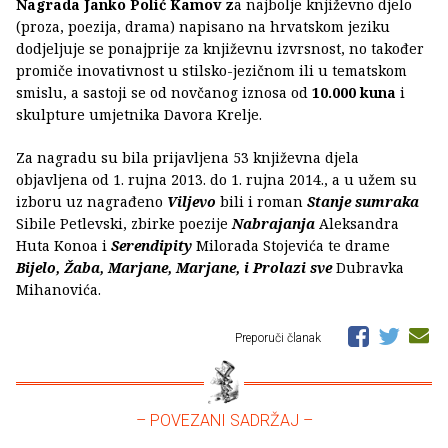
Nagrada Janko Polić Kamov z
a najbolje književno djelo
(proza, poezija, drama) napisano na hrvatskom jeziku
dodjeljuje se ponajprije za književnu izvrsnost, no također
promiče inovativnost u stilsko-jezičnom ili u tematskom
smislu, a sastoji se od novčanog iznosa od
10.000 kuna
i
skulpture umjetnika Davora Krelje.
Za nagradu su bila prijavljena 53 književna djela
objavljena od 1. rujna 2013. do 1. rujna 2014., a u užem su
izboru uz nagrađeno
Viljevo
bili i roman
Stanje sumraka
Sibile Petlevski, zbirke poezije
Nabrajanja
Aleksandra
Huta Konoa i
Serendipity
Milorada Stojevića te drame
Bijelo, Žaba, Marjane, Marjane, i Prolazi sve
Dubravka
Mihanovića.
Preporuči članak
– POVEZANI SADRŽAJ –