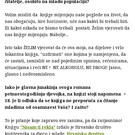
čitatelje, osobito na mladu populaciju?
Volim misliti da knjige mijenjaju naše poglede na život, da
nas obogaćuju, šire horizonte, uče nas kakvi bi trebali biti.
Ili kakvi nikada ne bismo trebali postati. Želim vjerovati da
nas knjige mijenjaju. Nabolje...
Isto tako ŽELIM vjerovat da će ova moja, na dijelove i vrlo
šokantna knjiga, "uzdrmati" one kojima je namjenjena, da
će zastati, zamisliti se nad pojedinim opisima, rečenicama,
situacijama i reći NE ! NE ALKOHOLU, NE DROGI! Jasno,
glasno i nedvosmisleno.
Iako je glavna junakinja ovoga romana
petnaestogodišnja djevojka, na knjizi stoji napomena +
18. Je li odluka da se knjiga ne preporuča za čitanje
mlađima od osamnaest Vaša? I zašto?
To je pitanje koje zapravo sve zanima, pa da razjasnimo!
Knjigu
"Nisam ti rekla"
izdalo je Hrvatsko društvo
književnika za djecu i mlade.
Hrvatsko društvo