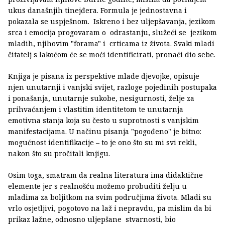
ukus današnjih tinejđera. Formula je jednostavna i
pokazala se uspješnom. Iskreno i bez uljepšavanja, jezikom
srca i emocija progovaram o odrastanju, služeći se jezikom
mladih, njihovim "forama" i crticama iz života. Svaki mladi
čitatelj s lakoćom će se moći identificirati, pronaći dio sebe.
Knjiga je pisana iz perspektive mlade djevojke, opisuje
njen unutarnji i vanjski svijet, razloge pojedinih postupaka
i ponašanja, unutarnje sukobe, nesigurnosti, želje za
prihvaćanjem i vlastitim identitetom te unutarnja
emotivna stanja koja su često u suprotnosti s vanjskim
manifestacijama. U načinu pisanja "pogođeno" je bitno:
mogućnost identifikacije – to je ono što su mi svi rekli,
nakon što su pročitali knjigu.
Osim toga, smatram da realna literatura ima didaktične
elemente jer s realnošću možemo probuditi želju u
mladima za boljitkom na svim područjima života. Mladi su
vrlo osjetljivi, pogotovo na laž i nepravdu, pa mislim da bi
prikaz lažne, odnosno uljepšane stvarnosti, bio