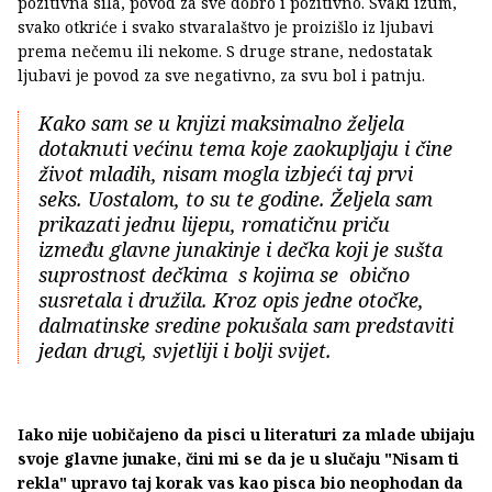
pozitivna sila, povod za sve dobro i pozitivno. Svaki izum,
svako otkriće i svako stvaralaštvo je proizišlo iz ljubavi
prema nečemu ili nekome. S druge strane, nedostatak
ljubavi je povod za sve negativno, za svu bol i patnju.
Kako sam se u knjizi maksimalno željela
dotaknuti većinu tema koje zaokupljaju i čine
život mladih, nisam mogla izbjeći taj prvi
seks. Uostalom, to su te godine. Željela sam
prikazati jednu lijepu, romatičnu priču
između glavne junakinje i dečka koji je sušta
suprostnost dečkima s kojima se obično
susretala i družila. Kroz opis jedne otočke,
dalmatinske sredine pokušala sam predstaviti
jedan drugi, svjetliji i bolji svijet.
Iako nije uobičajeno da pisci u literaturi za mlade ubijaju
svoje glavne junake, čini mi se da je u slučaju "Nisam ti
rekla" upravo taj korak vas kao pisca bio neophodan da