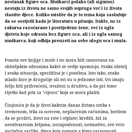
nestanak figure oca. Muškarci polako (ali sigurno)
nestaju iz života ne samo svojih supruga već i iz života
vlastite djece. Koliko mislite da je to tema koja zaslužuje
da se osvijetli kada je literatura u pitanju. Dakle, ne iz
rakursa razočarane i povrijeđene žene, već iz ugla
djeteta koje odrasta bez figure oca, ali i iz ugla samog
muškarca, koji odbija preuzeti na sebe ulogu oca i muža.
Poanta ove knjige i može i ne mora biti zasnovana na
obiteljskim odnosima kakvi se ovdje spominju. Svaka obitelj
i svaka situacija, specifična je i posebna. Isto tako, svako
mlado biće je drugačije ali svi su u jednome isti. Svi imaju
želju biti prihvaćeni, uvaženi u društvu, a da pri tome
rijetko kad pita za "cijenu" koja se mora platiti.
Činjenica je da je život kakvim danas živimo utrka s
vremenom, trka za novcem, neplaćenim računima, borbom
da se preživi, život na rate i otplate; krediti, žal za
neostvarenim željama, nezaposlenost, neimaštvo, sve veće
socijalne razlike, djeca koja nemaju s kime razgovarati,