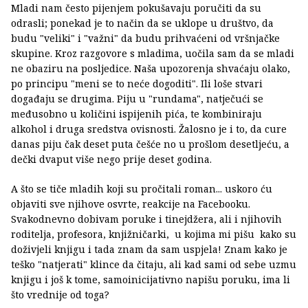
Mladi nam često pijenjem pokušavaju poručiti da su
odrasli; ponekad je to način da se uklope u društvo, da
budu "veliki" i "važni" da budu prihvaćeni od vršnjačke
skupine. Kroz razgovore s mladima, uočila sam da se mladi
ne obaziru na posljedice. Naša upozorenja shvaćaju olako,
po principu "meni se to neće dogoditi". Ili loše stvari
događaju se drugima. Piju u "rundama", natječući se
međusobno u količini ispijenih pića, te kombiniraju
alkohol i druga sredstva ovisnosti. Žalosno je i to, da cure
danas piju čak deset puta češće no u prošlom desetljeću, a
dečki dvaput više nego prije deset godina.
A što se tiče mladih koji su pročitali roman... uskoro ću
objaviti sve njihove osvrte, reakcije na Facebooku.
Svakodnevno dobivam poruke i tinejdžera, ali i njihovih
roditelja, profesora, knjižničarki, u kojima mi pišu kako su
doživjeli knjigu i tada znam da sam uspjela! Znam kako je
teško "natjerati" klince da čitaju, ali kad sami od sebe uzmu
knjigu i još k tome, samoinicijativno napišu poruku, ima li
što vrednije od toga?