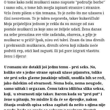
O tome kako neki muškarci samo napuste "područje borbe"
i samo odu, o tome bih mogla ispisati stranice i stranice.
Vrlo često pišem o tim temama. To je nešto što me užasava i
čini nesretnom. To je takva nepravda, takav kukavičluk!
Moja prijateljica jednom je rekla da su mnoge od nas
postale muškarci za koje smo se željele udati. Žena danas
na sebe preuzima sve više zadataka, obaveza, a gdje je
muškarac u priči? Ipak, nisu svi takvi. Znam da ima divnih
i prekrasnih muškaraca, divnih očeva koji nikada neće
podviti rep, otići kad zagusti. Ili još gore izigrati vlastitu
ženu i djecu!
U romanu ste dotakli još jednu temu – prvi seks. No,
koliko ste s jedne strane opisali užase pijanstva, toliko
ste prvi seks glavne junakinje učinili, usudila bih se reći,
jako dalekim od stvarnosti. Nema bola, nema neugode,
samo užitak i orgazam. Čemu takva idilična slika seksa,
koji, u stvarnosti nije takav. Barem kada su "prvi put" i
žene u pitanju. Ne mislite li da će se djevojke, nakon
čitanja ovakvih opisa seksa zapitati da nešto s njima nije