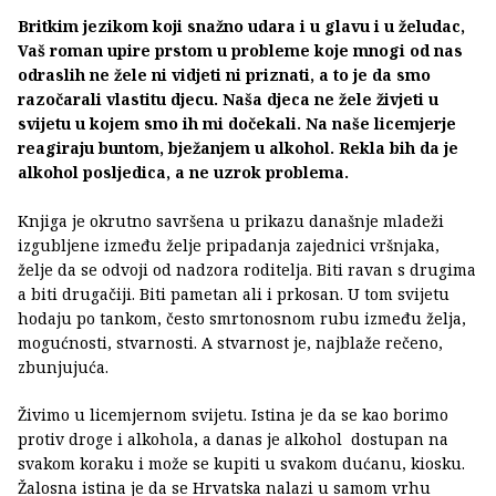
Britkim jezikom koji snažno udara i u glavu i u želudac,
Vaš roman upire prstom u probleme koje mnogi od nas
odraslih ne žele ni vidjeti ni priznati, a to je da smo
razočarali vlastitu djecu. Naša djeca ne žele živjeti u
svijetu u kojem smo ih mi dočekali. Na naše licemjerje
reagiraju buntom, bježanjem u alkohol. Rekla bih da je
alkohol posljedica, a ne uzrok problema.
Knjiga je okrutno savršena u prikazu današnje mladeži
izgubljene između želje pripadanja zajednici vršnjaka,
želje da se odvoji od nadzora roditelja. Biti ravan s drugima
a biti drugačiji. Biti pametan ali i prkosan. U tom svijetu
hodaju po tankom, često smrtonosnom rubu između želja,
mogućnosti, stvarnosti. A stvarnost je, najblaže rečeno,
zbunjujuća.
Živimo u licemjernom svijetu. Istina je da se kao borimo
protiv droge i alkohola, a danas je alkohol dostupan na
svakom koraku i može se kupiti u svakom dućanu, kiosku.
Žalosna istina je da se Hrvatska nalazi u samom vrhu