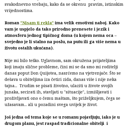
svakodnevno vrebaju, kako da se okrenu pravim, istinskim
vrijednostima.
Roman
"Nisam ti rekla"
ima velik emotivni naboj. Kako
vam je uspjelo da tako prirodno prenesete i jezik i
atmosferu jednog tipičnog doma (u kojem nema oca –
svejedno je li stalno na poslu, na putu ili ga više nema u
životu ostalih ukućana).
Nije mi bilo teško. Uglavnom, sam okružena prijateljima
koji imaju slične probleme, čini mi se da smo mi roditelji
danas poput Don Quijotea, nasrćemo na vjetrenjače. Što se
dešava u obiteljima iza četiri zida, danas više i nije neka
tajna... Trudim se pisati životno, ulaziti u živote svojih
junaka, secirati ih, stavljati u "situacije", izmišljavati i
proživljavati ono o čemu maštam, što priželjkujem, čega se
užasavam... ali u pozadini svega uvijek je život.
Još jedna od tema koje se u romanu pojavljuju, iako je u
drugom planu, jest raspad tradicionalne obitelji i