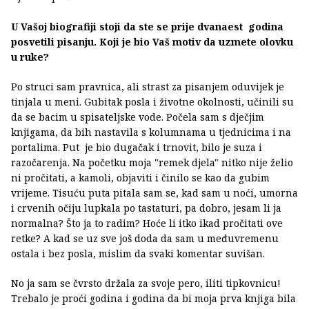
U Vašoj biografiji stoji da ste se prije dvanaest godina
posvetili pisanju. Koji je bio Vaš motiv da uzmete olovku
u ruke?
Po struci sam pravnica, ali strast za pisanjem oduvijek je
tinjala u meni. Gubitak posla i životne okolnosti, učinili su
da se bacim u spisateljske vode. Počela sam s dječjim
knjigama, da bih nastavila s kolumnama u tjednicima i na
portalima. Put je bio dugačak i trnovit, bilo je suza i
razočarenja. Na početku moja "remek djela" nitko nije želio
ni pročitati, a kamoli, objaviti i činilo se kao da gubim
vrijeme. Tisuću puta pitala sam se, kad sam u noći, umorna
i crvenih očiju lupkala po tastaturi, pa dobro, jesam li ja
normalna? Što ja to radim? Hoće li itko ikad pročitati ove
retke? A kad se uz sve još doda da sam u međuvremenu
ostala i bez posla, mislim da svaki komentar suvišan.
No ja sam se čvrsto držala za svoje pero, iliti tipkovnicu!
Trebalo je proći godina i godina da bi moja prva knjiga bila