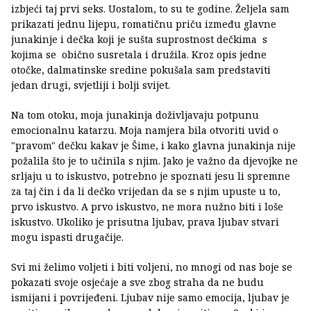
izbjeći taj prvi seks. Uostalom, to su te godine. Željela sam
prikazati jednu lijepu, romatičnu priču između glavne
junakinje i dečka koji je sušta suprostnost dečkima s
kojima se obično susretala i družila. Kroz opis jedne
otočke, dalmatinske sredine pokušala sam predstaviti
jedan drugi, svjetliji i bolji svijet.
Na tom otoku, moja junakinja doživljavaju potpunu
emocionalnu katarzu. Moja namjera bila otvoriti uvid o
"pravom" dečku kakav je Šime, i kako glavna junakinja nije
požalila što je to učinila s njim. Jako je važno da djevojke ne
srljaju u to iskustvo, potrebno je spoznati jesu li spremne
za taj čin i da li dečko vrijedan da se s njim upuste u to,
prvo iskustvo. A prvo iskustvo, ne mora nužno biti i loše
iskustvo. Ukoliko je prisutna ljubav, prava ljubav stvari
mogu ispasti drugačije.
Svi mi želimo voljeti i biti voljeni, no mnogi od nas boje se
pokazati svoje osjećaje a sve zbog straha da ne budu
ismijani i povrijeđeni. Ljubav nije samo emocija, ljubav je