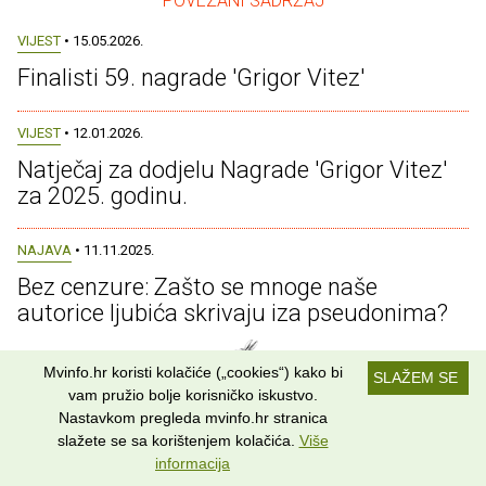
– POVEZANI SADRŽAJ –
VIJEST
• 15.05.2026.
Finalisti 59. nagrade 'Grigor Vitez'
VIJEST
• 12.01.2026.
Natječaj za dodjelu Nagrade 'Grigor Vitez'
za 2025. godinu.
NAJAVA
• 11.11.2025.
Bez cenzure: Zašto se mnoge naše
autorice ljubića skrivaju iza pseudonima?
Mvinfo.hr koristi kolačiće („cookies“) kako bi
SLAŽEM SE
vam pružio bolje korisničko iskustvo.
– PRETRAŽI SVE ČLANKE –
Nastavkom pregleda mvinfo.hr stranica
slažete se sa korištenjem kolačića.
Više
informacija