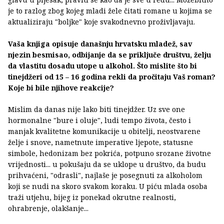
je to razlog zbog kojeg mladi žele čitati romane u kojima se
aktualiziraju "boljke" koje svakodnevno proživljavaju.
Vaša knjiga opisuje današnju hrvatsku mladež, sav
njezin besmisao, odbijanje da se priključe društvu, želju
da vlastitu dosadu utope u alkohol. Što mislite što bi
tinejdžeri od 15 – 16 godina rekli da pročitaju Vaš roman?
Koje bi bile njihove reakcije?
Mislim da danas nije lako biti tinejdžer. Uz sve one
hormonalne "bure i oluje", ludi tempo života, često i
manjak kvalitetne komunikacije u obitelji, neostvarene
želje i snove, nametnute imperative ljepote, statusne
simbole, hedonizam bez pokrića, potpuno srozane životne
vrijednosti... u pokušaju da se uklope u društvo, da budu
prihvaćeni, "odrasli", najlaše je posegnuti za alkoholom
koji se nudi na skoro svakom koraku. U piću mlada osoba
traži utjehu, bijeg iz ponekad okrutne realnosti,
ohrabrenje, olakšanje...