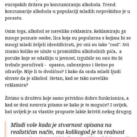
europskih država po konzumiranju alkohola. Trend
konzumacije alkohola u populaciji mladih neprekidno je u
porastu.
Osim toga, alkohol se naveliko reklamira. Reklamiraju ga
mnoge poznate osobe, lica koja su popularna s kojima bi se
mnogi mladi željeli identificirati, jer oni su tako "cool". Svi
znamo koliko se ulaže u promidžbu alkoholnih pića, a
poruke koje se odašliju u javnost, izgubile su ono što bi
trebale poručivati - opasno, zabranjeno i štetno po
zdravlje. Nije li to dvolično? I kako da onda mladi ljudi
shvate da je alkohol štetan, kad se tako naveliko
reklamira?
Živimo u društvu koje samo prividno dobro funkcionira, a
kad se desi nesreća pitamo se kako je to moguće? I uvijek,
baš uvijek je za vlastite propuste lakše kriviti nekog drugog.
Mladi vole kada je stvarnost opisana na
realističan način, ma kolikogod je ta realnost