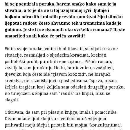
bi se poentirala poruka, barem onako kako sam je ja
shvatila, a to je da se u toj uzajamnoj igri ljutnje i
bojkota odraslih i mladih previđa sam život čiju istinsku
ljepotu i radost često shvatimo tek u trenucima kada je
gubimo. Jeste li se dvoumili oko svršetka romana? Ili ste
unaprijed znali kako će priča završiti?
Volim svoje junake, volim ih oblikovati, stavljati u razne
situacije, razmišljati o sljedećim koracima, kreirati
psihološki profil, puniti ih emocijama... Pišući roman,
zavoljela sam junakinju Hedu, buntovnicu, svađalicu,
djevojku koja često ide "glavom kroz zid", ne birajući
sredstva, ne razmišljajući o posljedicama. Isprva, nisam
željela tragičan kraj. Željela sam odaslati drugačiju poruku,
no tinejdžeri s kojima sam "radila" na knjizi, nisu se
slagali.
Otkrivam, da sam pri pisanju knjige, imala i pomoćnike.
Divne mlade ljude koji su s velikim oduševljenjem
prihvatili moju ideju i pristali biti mojim "konzultantima".