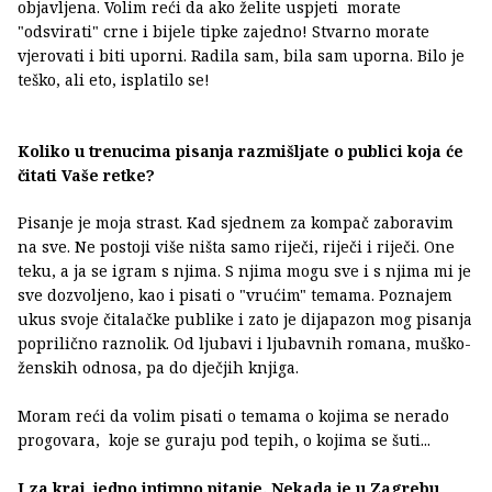
objavljena. Volim reći da ako želite uspjeti morate
"odsvirati" crne i bijele tipke zajedno! Stvarno morate
vjerovati i biti uporni. Radila sam, bila sam uporna. Bilo je
teško, ali eto, isplatilo se!
Koliko u trenucima pisanja razmišljate o publici koja će
čitati Vaše retke?
Pisanje je moja strast. Kad sjednem za kompač zaboravim
na sve. Ne postoji više ništa samo riječi, riječi i riječi. One
teku, a ja se igram s njima. S njima mogu sve i s njima mi je
sve dozvoljeno, kao i pisati o "vrućim" temama. Poznajem
ukus svoje čitalačke publike i zato je dijapazon mog pisanja
poprilično raznolik. Od ljubavi i ljubavnih romana, muško-
ženskih odnosa, pa do dječjih knjiga.
Moram reći da volim pisati o temama o kojima se nerado
progovara, koje se guraju pod tepih, o kojima se šuti...
I za kraj, jedno intimno pitanje. Nekada je u Zagrebu