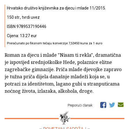
Hrvatsko društvo književnika za djecu i mlade 11/2015.
150 str., tvrdi uvez
ISBN 9789537190446
Cijena: 13.27 eur
Preračunato po fiksnom tečaju konverzije 7,53450 kuna za 1 euro
Roman za djecu i mlade "Nisam ti rekla", dramatična
je ispovijed srednjoškolke Hede, polaznice elitne
zagrebačke gimnazije. Priča mlade djevojke zapravo
je tužna priča dijela današnje mladeži koja se, u
potrazi za identitetom, lagano gubi u stranputicama
noćnog života, izlazaka, alkohola, droge.
Preporuči članak