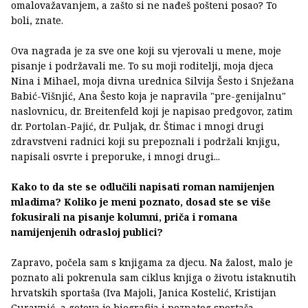
omalovažavanjem, a zašto si ne nađeš pošteni posao? To
boli, znate.
Ova nagrada je za sve one koji su vjerovali u mene, moje
pisanje i podržavali me. To su moji roditelji, moja djeca
Nina i Mihael, moja divna urednica Silvija Šesto i Snježana
Babić-Višnjić, Ana Šesto koja je napravila "pre-genijalnu"
naslovnicu, dr. Breitenfeld koji je napisao predgovor, zatim
dr. Portolan-Pajić, dr. Puljak, dr. Štimac i mnogi drugi
zdravstveni radnici koji su prepoznali i podržali knjigu,
napisali osvrte i preporuke, i mnogi drugi...
Kako to da ste se odlučili napisati roman namijenjen
mladima? Koliko je meni poznato, dosad ste se više
fokusirali na pisanje kolumni, priča i romana
namijenjenih odrasloj publici?
Zapravo, počela sam s knjigama za djecu. Na žalost, malo je
poznato ali pokrenula sam ciklus knjiga o životu istaknutih
hrvatskih sportaša (Iva Majoli, Janica Kostelić, Kristijan
Curavnić, a gotova je biografija i poznatog sportaša