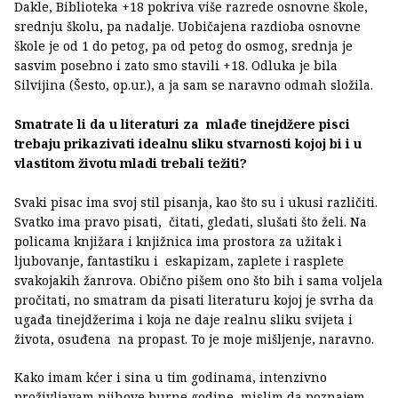
Dakle, Biblioteka +18 pokriva više razrede osnovne škole,
srednju školu, pa nadalje. Uobičajena razdioba osnovne
škole je od 1 do petog, pa od petog do osmog, srednja je
sasvim posebno i zato smo stavili +18. Odluka je bila
Silvijina (Šesto, op.ur.), a ja sam se naravno odmah složila.
Smatrate li da u literaturi za mlađe tinejdžere pisci
trebaju prikazivati idealnu sliku stvarnosti kojoj bi i u
vlastitom životu mladi trebali težiti?
Svaki pisac ima svoj stil pisanja, kao što su i ukusi različiti.
Svatko ima pravo pisati, čitati, gledati, slušati što želi. Na
policama knjižara i knjižnica ima prostora za užitak i
ljubovanje, fantastiku i eskapizam, zaplete i rasplete
svakojakih žanrova. Obično pišem ono što bih i sama voljela
pročitati, no smatram da pisati literaturu kojoj je svrha da
ugađa tinejdžerima i koja ne daje realnu sliku svijeta i
života, osuđena na propast. To je moje mišljenje, naravno.
Kako imam kćer i sina u tim godinama, intenzivno
proživljavam njihove burne godine, mislim da poznajem