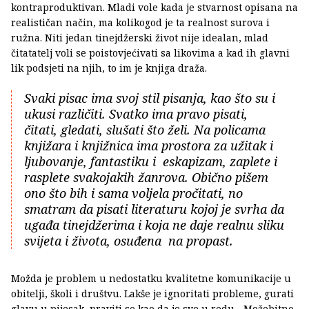
kontraproduktivan. Mladi vole kada je stvarnost opisana na
realističan način, ma kolikogod je ta realnost surova i
ružna. Niti jedan tinejdžerski život nije idealan, mlad
čitatatelj voli se poistovjećivati sa likovima a kad ih glavni
lik podsjeti na njih, to im je knjiga draža.
Svaki pisac ima svoj stil pisanja, kao što su i
ukusi različiti. Svatko ima pravo pisati,
čitati, gledati, slušati što želi. Na policama
knjižara i knjižnica ima prostora za užitak i
ljubovanje, fantastiku i eskapizam, zaplete i
rasplete svakojakih žanrova. Obično pišem
ono što bih i sama voljela pročitati, no
smatram da pisati literaturu kojoj je svrha da
ugađa tinejdžerima i koja ne daje realnu sliku
svijeta i života, osuđena na propast.
Možda je problem u nedostatku kvalitetne komunikacije u
obitelji, školi i društvu. Lakše je ignoritati probleme, gurati
glavu u pijesak, praviti se kao da je sve u redu... Možebitno