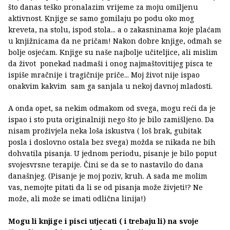
što danas teško pronalazim vrijeme za moju omiljenu
aktivnost. Knjige se samo gomilaju po podu oko mog
kreveta, na stolu, ispod stola... a o zakasninama koje plaćam
u knjižnicama da ne pričam! Nakon dobre knjige, odmah se
bolje osjećam. Knjige su naše najbolje učiteljice, ali mislim
da život ponekad nadmaši i onog najmaštovitijeg pisca te
ispiše mračnije i tragičnije priče... Moj život nije ispao
onakvim kakvim sam ga sanjala u nekoj davnoj mladosti.
A onda opet, sa nekim odmakom od svega, mogu reći da je
ispao i sto puta originalniji nego što je bilo zamišljeno. Da
nisam proživjela neka loša iskustva ( loš brak, gubitak
posla i doslovno ostala bez svega) možda se nikada ne bih
dohvatila pisanja. U jednom periodu, pisanje je bilo poput
svojesvrsne terapije. Čini se da se to nastavilo do dana
današnjeg. (Pisanje je moj poziv, kruh. A sada me molim
vas, nemojte pitati da li se od pisanja može živjeti!? Ne
može, ali može se imati odlična linija!)
Mogu li knjige i pisci utjecati ( i trebaju li) na svoje