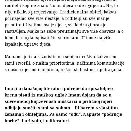
roditelji koji ne znaju što im djeca rade i gdje su... Ne, to
nije nikakvo pretjerivanje. Tradicionalna obitelj kakvu
poznajemo sve više nestaje, a roditelji su sve manje
prisutni i životima svoje djece, svaki drugi brak je
rastavljen. Majke na sebe preuzimaju sve više obaveza, a o
tome bi mogla ispisati čitave romane. U tome najviše
ispaštaju upravo djeca.
Na nama je i da razmislimo o sebi, o društvu kakvo smo
sami stvorili, o našim prioritetima, načinima komunikacije
s našom djecom i mladima, našim slabostima i potragama.
Ima li u današnjoj literaturi potrebe da spisateljice
krenu pisati iz muškog ugla? Imam dojam da se u
suvremenoj književnosti muškarci u priličnoj mjeri
odbijaju suočiti sami sa sobom… ili barem s vlastitim
ženama i obiteljima. Pa samo "odu". Napuste "područje
borbe". I u životu, i u literaturi.