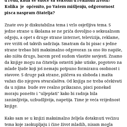
u redu, kada se suoče sa seksom u realnom životu?
Kolika je općenito, po Vašem mišljenju, odgovornost
pisca naspram čitatelja?
Znate ovo je diskutabilna tema i vrlo osjetljiva tema. S
jedne strane u školama se ne priča dovoljno o seksualnom
odgoju, a opet s druge strane internet, televizija, reklame,
sve vrišti od takvih sadržaja. Smatram da bi pisac s jedne
strane trebao biti maksimalno odgovoran za ono što napiše,
ako ništa drugo, barem pred sudom vlastite savjesti. Znamo
da knjige mogu na čitatelja ostaviti jake utiske, pogotovo na
mlade ljude koji još nemaju potpuno formiranu osobnost i
stavove. S druge pak strane, piščeva su sloboda i mašta
važan dio njegova stvaralaštva. Od knjiga ne treba očekivati
da u njima bude sve realno prikazano, pisci ponekad
moraju ponešto i "uljepšati" kako bi radnja bila
zanimljivija, uzbudljivija, napetija. Time je veća vrijednost
knjige.
Kako sam se u knjizi maksimalno željela dotaknuti većinu
tema koje zaokupljaju i čine život mladih, nisam mogla