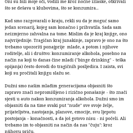
Oni su bili moje oči, vodili me kroz noćne izlaske, otkrivali
što se dešava u klubovima, što se konzumira...
Kad smo razgovarali o kraju, rekli su da je moguć samo
jedan scenarij, kojeg sam konačno i prihvatila. Sada sam
neizmjerno zahvalna na tome. Mislim da je kraj knjige, ono
najvrijednije. Tragičan kraj junakinje, zapravo je ono na što
trebamo upozoriti ponajprije mlade, a potom i njihove
roditelje, ali i društvo: konzumiranje alkohola, posebno na
način na koji to danas čine mladi ("binge drinking" - teška
opijanja) često dovodi do tragičnih posljedica. I zaista, svi
koji su pročitali knjigu slažu se.
Dužni smo našim mlađim generacijama objasniti što
zapravo znači nepromišljeno i rizično ponašanje - što znači
sjesti u auto nakon konzumiranja alkohola. Dužni smo im
objasniti da na time svaki put "nude" sve svoje želje,
prijateljstva, nastojanja, planove, emocije, svu ljepotu
postojanja – konačnosti, a da još gotovo nisu - ni počeli. Ali
trebamo im to objasniti na način da nas "čuju": kroz
njihovu priču.