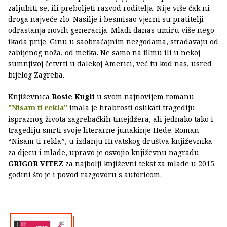
zaljubiti se, ili preboljeti razvod roditelja. Nije više čak ni
droga najveće zlo. Nasilje i besmisao vjerni su pratitelji
odrastanja novih generacija. Mladi danas umiru više nego
ikada prije. Ginu u saobraćajnim nezgodama, stradavaju od
zabijenog noža, od metka. Ne samo na filmu ili u nekoj
sumnjivoj četvrti u dalekoj Americi, već tu kod nas, usred
bijelog Zagreba.
Književnica
Rosie Kugli
u svom najnovijem romanu
"Nisam ti rekla"
imala je hrabrosti oslikati tragediju
ispraznog života zagrebačkih tinejdžera, ali jednako tako i
tragediju smrti svoje literarne junakinje Hede. Roman
“Nisam ti rekla”, u izdanju Hrvatskog društva književnika
za djecu i mlade, upravo je osvojio književnu nagradu
GRIGOR VITEZ
za najbolji književni tekst za mlade u 2015.
godini što je i povod razgovoru s autoricom.