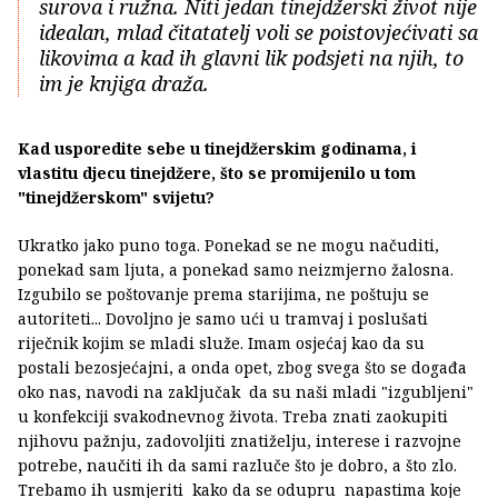
surova i ružna. Niti jedan tinejdžerski život nije
idealan, mlad čitatatelj voli se poistovjećivati sa
likovima a kad ih glavni lik podsjeti na njih, to
im je knjiga draža.
Kad usporedite sebe u tinejdžerskim godinama, i
vlastitu djecu tinejdžere, što se promijenilo u tom
"tinejdžerskom" svijetu?
Ukratko jako puno toga. Ponekad se ne mogu načuditi,
ponekad sam ljuta, a ponekad samo neizmjerno žalosna.
Izgubilo se poštovanje prema starijima, ne poštuju se
autoriteti... Dovoljno je samo ući u tramvaj i poslušati
riječnik kojim se mladi služe. Imam osjećaj kao da su
postali bezosjećajni, a onda opet, zbog svega što se događa
oko nas, navodi na zaključak da su naši mladi "izgubljeni"
u konfekciji svakodnevnog života. Treba znati zaokupiti
njihovu pažnju, zadovoljiti znatiželju, interese i razvojne
potrebe, naučiti ih da sami razluče što je dobro, a što zlo.
Trebamo ih usmjeriti kako da se odupru napastima koje