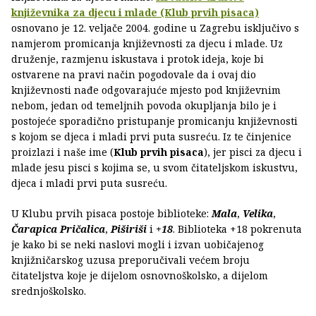
književnika za djecu i mlade (Klub prvih pisaca)
osnovano je 12. veljače 2004. godine u Zagrebu isključivo s
namjerom promicanja književnosti za djecu i mlade. Uz
druženje, razmjenu iskustava i protok ideja, koje bi
ostvarene na pravi način pogodovale da i ovaj dio
književnosti nađe odgovarajuće mjesto pod književnim
nebom, jedan od temeljnih povoda okupljanja bilo je i
postojeće sporadično pristupanje promicanju književnosti
s kojom se djeca i mladi prvi puta susreću. Iz te činjenice
proizlazi i naše ime (
Klub prvih pisaca
), jer pisci za djecu i
mlade jesu pisci s kojima se, u svom čitateljskom iskustvu,
djeca i mladi prvi puta susreću.
U Klubu prvih pisaca postoje biblioteke:
Mala
,
Velika
,
Čarapica Pričalica
,
Piširiši
i
+18
. Biblioteka +18 pokrenuta
je kako bi se neki naslovi mogli i izvan uobičajenog
knjižničarskog uzusa preporučivali većem broju
čitateljstva koje je dijelom osnovnoškolsko, a dijelom
srednjoškolsko.