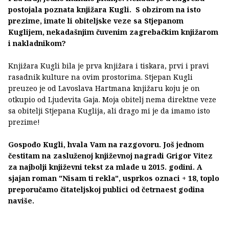
postojala poznata knjižara Kugli. S obzirom na isto
prezime, imate li obiteljske veze sa Stjepanom
Kuglijem, nekadašnjim čuvenim zagrebačkim knjižarom
i nakladnikom?
Knjižara Kugli bila je prva knjižara i tiskara, prvi i pravi
rasadnik kulture na ovim prostorima. Stjepan Kugli
preuzeo je od Lavoslava Hartmana knjižaru koju je on
otkupio od Ljudevita Gaja. Moja obitelj nema direktne veze
sa obitelji Stjepana Kuglija, ali drago mi je da imamo isto
prezime!
Gospođo Kugli, hvala Vam na razgovoru. Još jednom
čestitam na zasluženoj književnoj nagradi Grigor Vitez
za najbolji književni tekst za mlade u 2015. godini. A
sjajan roman "Nisam ti rekla", usprkos oznaci + 18, toplo
preporučamo čitateljskoj publici od četrnaest godina
naviše.