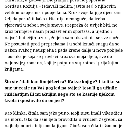
Gordana Kožulja – izdavači molim, javite se!) o njihovim
velikim uspjesima i pobjedama. Kroz svoje knjige djeci sam
željela poručiti kako ništa nije nemoguće, da treba
vjerovati u sebe i svoje snove. Prepreka će uvijek biti, no
kroz primjere naših proslavljenih sportaša, a ujedno i
najvećih dječjih uzora, željela sam ukazati da se sve može.
Ne posustati pred preprekama i u sebi iznaći snagu da se
nakon svakog neuspjeha i pada krene dalje u nove pobjede
- poruka je koja se provlači kroz sva moja djela, sve do
najnovijeg romana, koji je potpuna suprotnost prijašnjim
knjigama.
Što ste čitali kao tinejdžerica? Kakve knjige? I koliko su
one utjecale na Vaš pogled na svijet? Jesu li ga učinile
ružičastijim ili mračnijim nego što se kasnije tijekom
života ispostavilo da on jest?
Kao klinka, čitala sam jako puno. Moji nisu imali vikendicu
na moru, tako da sam ljeta provodila u vrućem Zagrebu, sa
najboljom prijateljicom knjigom. Obožavam čitati i žao mi je