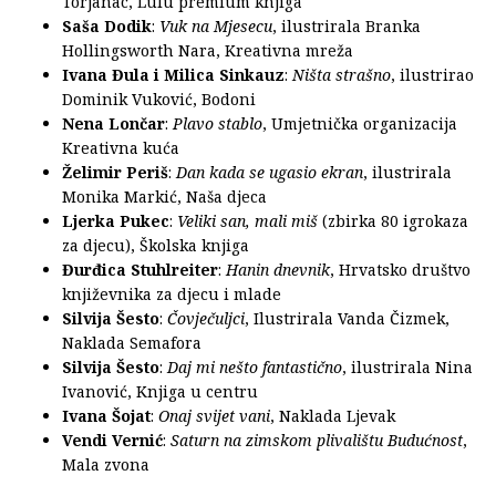
Torjanac, Lulu premium knjiga
Saša Dodik
:
Vuk na Mjesecu
, ilustrirala Branka
Hollingsworth Nara, Kreativna mreža
Ivana Đula i Milica Sinkauz
:
Ništa strašno
, ilustrirao
Dominik Vuković, Bodoni
Nena Lončar
:
Plavo stablo
, Umjetnička organizacija
Kreativna kuća
Želimir Periš
:
Dan kada se ugasio ekran
, ilustrirala
Monika Markić, Naša djeca
Ljerka Pukec
:
Veliki san, mali miš
(zbirka 80 igrokaza
za djecu), Školska knjiga
Đurđica Stuhlreiter
:
Hanin dnevnik
, Hrvatsko društvo
književnika za djecu i mlade
Silvija Šesto
:
Čovječuljci
, Ilustrirala Vanda Čizmek,
Naklada Semafora
Silvija Šesto
:
Daj mi nešto fantastično
, ilustrirala Nina
Ivanović, Knjiga u centru
Ivana Šojat
:
Onaj svijet vani
, Naklada Ljevak
Vendi Vernić
:
Saturn na zimskom plivalištu Budućnost
,
Mala zvona