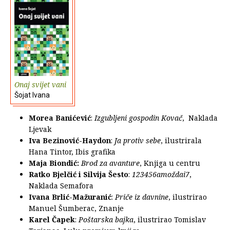
Onaj svijet vani
Šojat Ivana
Morea Banićević
:
Izgubljeni gospodin Kovač
, Naklada
Ljevak
Iva Bezinović-Haydon
:
Ja protiv sebe
, ilustrirala
Hana Tintor, Ibis grafika
Maja Biondić:
Brod za avanture
, Knjiga u centru
Ratko Bjelčić i Silvija Šesto
:
123456amoždai7
,
Naklada Semafora
Ivana Brlić-Mažuranić
:
Priče iz davnine
, ilustrirao
Manuel Šumberac, Znanje
Karel Čapek
:
Poštarska bajka
, ilustrirao Tomislav