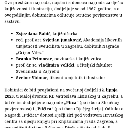
Ova prestižna nagrada, najstarija domaća nagrada za dječju
književnost i ilustraciju, dodjeljuje se od 1967. godine, a o
ovogodišnjim dobitnicima odlučuje Stručno povjerenstvo u
sastavu:
Zvjezdana Babić
, knjižničarka
red. prof. art.
Svjetlan Junaković
, Akademija likovnih
umjetnosti Sveučilišta u Zagrebu, dobitnik Nagrade
„Grigor Vitez“
Branka Primorac
, novinarka i književnica
prof. dr. sc.
Vladimira Velički
, Učiteljski fakultet
Sveučilišta u Zagrebu
Svebor Vidmar
, likovni umjetnik i ilustrator
Dobitnici će biti proglašeni na svečanoj dodjeli
12. lipnja
2025.
u Maloj dvorani KD Vatroslava Lisinskog u Zagrebu, a
bit će im dodijeljene nagrade „
Ptica
“ (po izboru Stručnog
povjerenstva) i „
Ptičica
“ (po izboru Dječjeg žirija). Odluku o
Nagradi „Ptičica“ donosi Dječji žiri pod vodstvom Hrvatskog
centra za dječju knjigu pri Knjižnicama grada Zagreba, a
ovogodišnji žiri ima 5 članova Dječjeg žirija od 4. do 8.