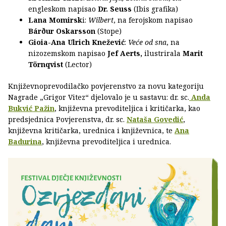
engleskom napisao
Dr. Seuss
(Ibis grafika)
Lana Momirsk
i:
Wilbert
, na ferojskom napisao
Bárður Oskarsson
(Stope)
Gioia-Ana Ulrich Knežević
:
Veće od sna
, na
nizozemskom napisao
Jef Aerts,
ilustrirala
Marit
Törnqvist
(Lector)
Književnoprevodilačko povjerenstvo za novu kategoriju
Nagrade „Grigor Vitez“ djelovalo je u sastavu: dr. sc.
Anda
Bukvić Pažin
, književna prevoditeljica i kritičarka, kao
predsjednica Povjerenstva, dr. sc.
Nataša Govedić
,
književna kritičarka, urednica i književnica, te
Ana
Badurina
, književna prevoditeljica i urednica.