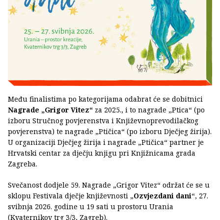
Među finalistima po kategorijama odabrat će se dobitnici
Nagrade „Grigor Vitez“
za 2025., i to nagrade „Ptica“ (po
izboru Stručnog povjerenstva i Književnoprevodilačkog
povjerenstva) te nagrade „Ptičica“ (po izboru Dječjeg žirija).
U organizaciji Dječjeg žirija i nagrade „Ptičica“ partner je
Hrvatski centar za dječju knjigu pri Knjižnicama grada
Zagreba.
Svečanost dodjele 59. Nagrade „Grigor Vitez“ održat će se u
sklopu Festivala dječje književnosti „
Ozvjezdani dani
“, 27.
svibnja 2026. godine u 19 sati u prostoru Urania
(Kvaternikov trg 3/3, Zagreb).