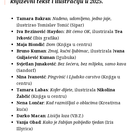
književni tekst i ilustraciju u 2025.
Tamara Bakran
:
Nađeno, udomljeno, jedno jaje
,
ilustrirao Tomislav Tomić (Sipar)
Iva Bezinović-Haydo
n:
Bit ćemo OK
, ilustrirala
Tea
Ivković
(Ibis grafika)
Maja Biondić
:
Dom
(Knjiga u centru)
Bruno Kuman
:
Zmaj, kućni ljubimac
, ilustrirala I
vana
Guljašević Kuman
(Igubuka)
Svjetlan Junaković
:
Bez šećera, bez mlijeka, samo kava
(Sandorf)
Nina Ivanović
:
Pingvinić i Ljudsko carstvo
(Knjiga u
centru)
Tamara Labas
:
Kofer-dijete
, ilustrirala
Nikolina
Žabčić
(Knjiga u centru)
Nena Lončar
:
Kad razmišljaš o oblacima
(Kreativna
kuća)
Darko Macan
:
Lisičja loza
(V.B.Z.)
Vanja Obad
:
Kako je Fabijan pobijedio tjedan
(Iris
Illyrica)