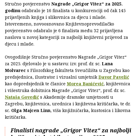
Stručno povjerenstvo
Nagrade „Grigor Vitez“
za 2025.
godinu
odabralo je 16 finalista u konkurenciji od čak 145
prijavljenih knjiga i slikovnica za djecu i mlade.
Istovremeno, novoosnovano Književnoprevodilačko
povjerenstvo odabralo je 6 finalista među 32 prijavljena
naslova u novoj kategoriji za najbolji književni prijevod za
djecu i mlade.
Ovogodišnje Stručno povjerenstvo Nagrade „Grigor Vitez“
za 2025. djelovalo je u sastavu: izv. prof. dr. sc.
Lana
Molvarec
s Filozofskog fakulteta Sveučilišta u Zagrebu kao
predsjednica, ilustrator i vizualni umjetnik
Davor Pavelić
kao dopredsjednik te članice
Morea Banićević
, književnica
i višestruka dobitnica Nagrade „Grigor Vitez“, prof. dr. sc.
Nataša Govedić
s Akademije dramske umjetnosti u
Zagrebu, književnica, urednica i književna kritičarka, te dr.
sc.
Olga Majcen Linn
, viša knjižničarka, kustosica i likovna
kritičarka.
Finalisti nagrade „Grigor Vitez“ za najbolji