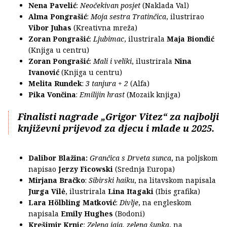
Nena Pavelić
:
Neočekivan posjet
(Naklada Val)
Alma Pongrašić
:
Moja sestra Tratinčica
, ilustrirao
Vibor Juhas
(Kreativna mreža)
Zoran Pongrašić
:
Ljubimac
, ilustrirala
Maja Biondić
(Knjiga u centru)
Zoran Pongrašić
:
Mali i veliki
, ilustrirala
Nina
Ivanović
(Knjiga u centru)
Melita Rundek
:
3 tanjura + 2
(Alfa)
Pika Vončina
:
Emilijin hrast
(Mozaik knjiga)
Finalisti nagrade „Grigor Vitez“ za najbolji
književni prijevod za djecu i mlade u 2025.
Dalibor Blažina:
Grančica s Drveta sunca
, na poljskom
napisao
Jerzy Ficowski
(Srednja Europa)
Mirjana Bračko
:
Sibirski haiku
, na litavskom napisala
Jurga Vilė
, ilustrirala
Lina Itagaki
(Ibis grafika)
Lara Hölbling Matković
:
Divlje
, na engleskom
napisala
Emily Hughes
(Bodoni)
Krešimir Krnic
:
Zelena jaja, zelena šunka
, na