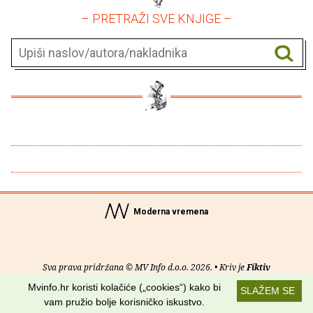
– PRETRAŽI SVE KNJIGE –
Moderna vremena
Sva prava pridržana © MV Info d.o.o. 2026. • Kriv je
Fiktiv
Mvinfo.hr koristi kolačiće („cookies“) kako bi
SLAŽEM SE
O nama
•
Pomoć
•
Uvjeti korištenja
•
RSS kanali
vam pružio bolje korisničko iskustvo.