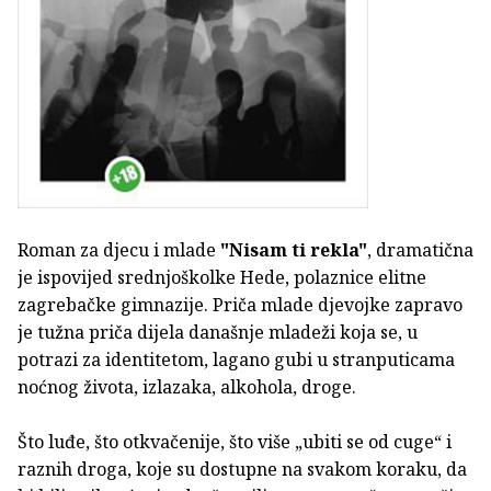
Roman za djecu i mlade
"Nisam ti rekla"
, dramatična
je ispovijed srednjoškolke Hede, polaznice elitne
zagrebačke gimnazije. Priča mlade djevojke zapravo
je tužna priča dijela današnje mladeži koja se, u
potrazi za identitetom, lagano gubi u stranputicama
noćnog života, izlazaka, alkohola, droge.
Što luđe, što otkvačenije, što više „ubiti se od cuge“ i
raznih droga, koje su dostupne na svakom koraku, da