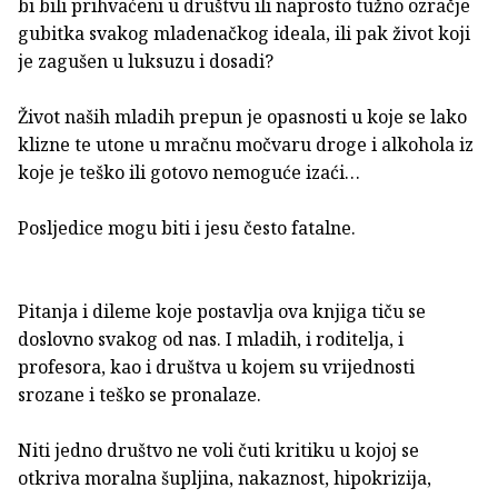
bi bili prihvaćeni u društvu ili naprosto tužno ozračje
gubitka svakog mladenačkog ideala, ili pak život koji
je zagušen u luksuzu i dosadi?
Život naših mladih prepun je opasnosti u koje se lako
klizne te utone u mračnu močvaru droge i alkohola iz
koje je teško ili gotovo nemoguće izaći…
Posljedice mogu biti i jesu često fatalne.
Pitanja i dileme koje postavlja ova knjiga tiču se
doslovno svakog od nas. I mladih, i roditelja, i
profesora, kao i društva u kojem su vrijednosti
srozane i teško se pronalaze.
Niti jedno društvo ne voli čuti kritiku u kojoj se
otkriva moralna šupljina, nakaznost, hipokrizija,