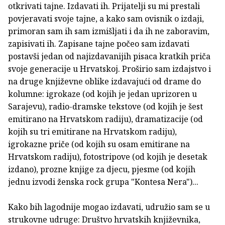
otkrivati tajne. Izdavati ih. Prijatelji su mi prestali
povjeravati svoje tajne, a kako sam ovisnik o izdaji,
primoran sam ih sam izmišljati i da ih ne zaboravim,
zapisivati ih. Zapisane tajne počeo sam izdavati
postavši jedan od najizdavanijih pisaca kratkih priča
svoje generacije u Hrvatskoj. Proširio sam izdajstvo i
na druge književne oblike izdavajući od drame do
kolumne: igrokaze (od kojih je jedan uprizoren u
Sarajevu), radio-dramske tekstove (od kojih je šest
emitirano na Hrvatskom radiju), dramatizacije (od
kojih su tri emitirane na Hrvatskom radiju),
igrokazne priče (od kojih su osam emitirane na
Hrvatskom radiju), fotostripove (od kojih je desetak
izdano), prozne knjige za djecu, pjesme (od kojih
jednu izvodi ženska rock grupa "Kontesa Nera")...
Kako bih lagodnije mogao izdavati, udružio sam se u
strukovne udruge: Društvo hrvatskih književnika,