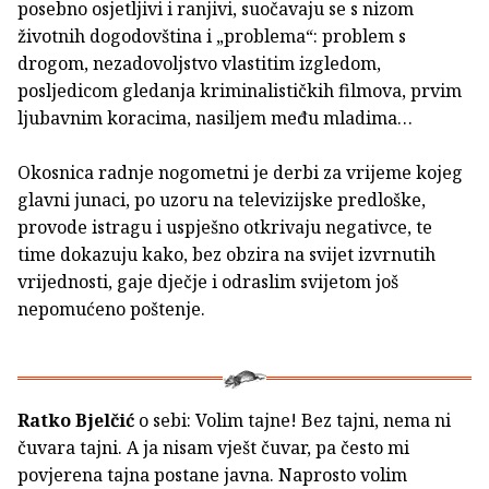
posebno osjetljivi i ranjivi, suočavaju se s nizom
životnih dogodovština i „problema“: problem s
drogom, nezadovoljstvo vlastitim izgledom,
posljedicom gledanja kriminalističkih filmova, prvim
ljubavnim koracima, nasiljem među mladima…
Okosnica radnje nogometni je derbi za vrijeme kojeg
glavni junaci, po uzoru na televizijske predloške,
provode istragu i uspješno otkrivaju negativce, te
time dokazuju kako, bez obzira na svijet izvrnutih
vrijednosti, gaje dječje i odraslim svijetom još
nepomućeno poštenje.
Ratko Bjelčić
o sebi: Volim tajne! Bez tajni, nema ni
čuvara tajni. A ja nisam vješt čuvar, pa često mi
povjerena tajna postane javna. Naprosto volim