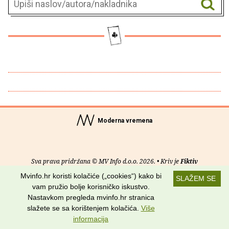
Moderna vremena
Sva prava pridržana © MV Info d.o.o. 2026. • Kriv je
Fiktiv
Mvinfo.hr koristi kolačiće („cookies“) kako bi
SLAŽEM SE
O nama
•
Pomoć
•
Uvjeti korištenja
•
RSS kanali
vam pružio bolje korisničko iskustvo.
Nastavkom pregleda mvinfo.hr stranica
Potraži nas na:
slažete se sa korištenjem kolačića.
Više
informacija