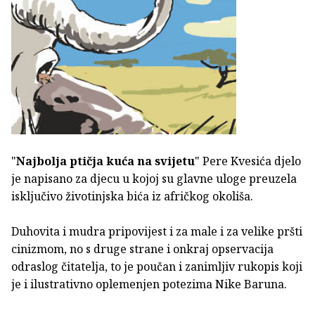
"
Najbolja ptičja kuća na svijetu
" Pere Kvesića djelo
je napisano za djecu u kojoj su glavne uloge preuzela
isključivo životinjska bića iz afričkog okoliša.
Duhovita i mudra pripovijest i za male i za velike pršti
cinizmom, no s druge strane i onkraj opservacija
odraslog čitatelja, to je poučan i zanimljiv rukopis koji
je i ilustrativno oplemenjen potezima Nike Baruna.