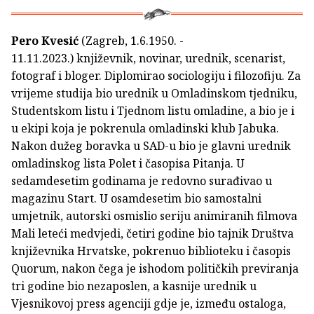
Pero Kvesić
(Zagreb, 1.6.1950. -
11.11.2023.)
književnik, novinar, urednik, scenarist,
fotograf i bloger. Diplomirao sociologiju i filozofiju. Za
vrijeme studija bio urednik u Omladinskom tjedniku,
Studentskom listu i Tjednom listu omladine, a bio je i
u ekipi koja je pokrenula omladinski klub Jabuka.
Nakon dužeg boravka u SAD-u bio je glavni urednik
omladinskog lista Polet i časopisa Pitanja. U
sedamdesetim godinama je redovno surađivao u
magazinu Start. U osamdesetim bio samostalni
umjetnik, autorski osmislio seriju animiranih filmova
Mali leteći medvjedi, četiri godine bio tajnik Društva
književnika Hrvatske, pokrenuo biblioteku i časopis
Quorum, nakon čega je ishodom političkih previranja
tri godine bio nezaposlen, a kasnije urednik u
Vjesnikovoj press agenciji gdje je, između ostaloga,