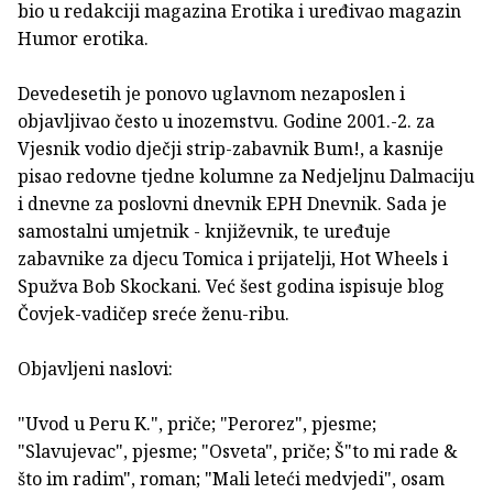
bio u redakciji magazina Erotika i uređivao magazin
Humor erotika.
Devedesetih je ponovo uglavnom nezaposlen i
objavljivao često u inozemstvu. Godine 2001.-2. za
Vjesnik vodio dječji strip-zabavnik Bum!, a kasnije
pisao redovne tjedne kolumne za Nedjeljnu Dalmaciju
i dnevne za poslovni dnevnik EPH Dnevnik. Sada je
samostalni umjetnik - književnik, te uređuje
zabavnike za djecu Tomica i prijatelji, Hot Wheels i
Spužva Bob Skockani. Već šest godina ispisuje blog
Čovjek-vadičep sreće ženu-ribu.
Objavljeni naslovi:
"Uvod u Peru K.", priče; "Perorez", pjesme;
"Slavujevac", pjesme; "Osveta", priče; Š"to mi rade &
što im radim", roman; "Mali leteći medvjedi", osam