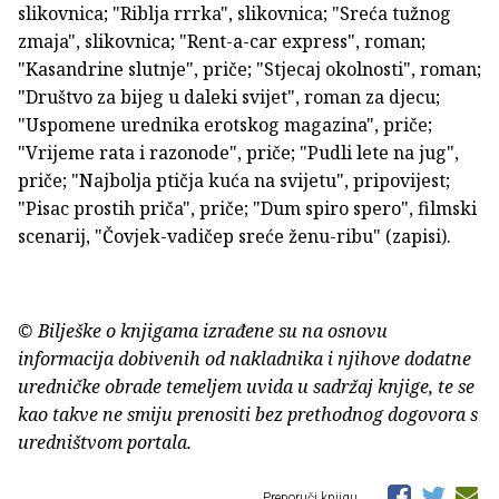
slikovnica; "Riblja rrrka", slikovnica; "Sreća tužnog
zmaja", slikovnica; "Rent-a-car express", roman;
"Kasandrine slutnje", priče; "Stjecaj okolnosti", roman;
"Društvo za bijeg u daleki svijet", roman za djecu;
"Uspomene urednika erotskog magazina", priče;
"Vrijeme rata i razonode", priče; "Pudli lete na jug",
priče; "Najbolja ptičja kuća na svijetu", pripovijest;
"Pisac prostih priča", priče; "Dum spiro spero", filmski
scenarij, "Čovjek-vadičep sreće ženu-ribu" (zapisi).
© Bilješke o knjigama izrađene su na osnovu
informacija dobivenih od nakladnika i njihove dodatne
uredničke obrade temeljem uvida u sadržaj knjige, te se
kao takve ne smiju prenositi bez prethodnog dogovora s
uredništvom portala.
Preporuči knjigu