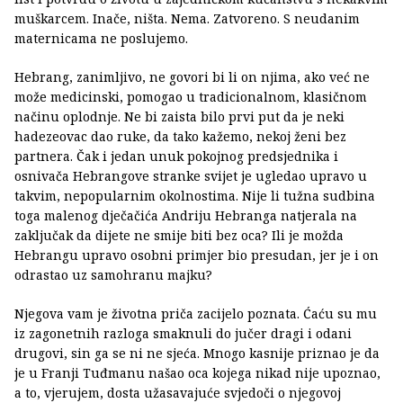
muškarcem. Inače, ništa. Nema. Zatvoreno. S neudanim
maternicama ne poslujemo.
Hebrang, zanimljivo, ne govori bi li on njima, ako već ne
može medicinski, pomogao u tradicionalnom, klasičnom
načinu oplodnje. Ne bi zaista bilo prvi put da je neki
hadezeovac dao ruke, da tako kažemo, nekoj ženi bez
partnera. Čak i jedan unuk pokojnog predsjednika i
osnivača Hebrangove stranke svijet je ugledao upravo u
takvim, nepopularnim okolnostima. Nije li tužna sudbina
toga malenog dječačića Andriju Hebranga natjerala na
zaključak da dijete ne smije biti bez oca? Ili je možda
Hebrangu upravo osobni primjer bio presudan, jer je i on
odrastao uz samohranu majku?
Njegova vam je životna priča zacijelo poznata. Ćaću su mu
iz zagonetnih razloga smaknuli do jučer dragi i odani
drugovi, sin ga se ni ne sjeća. Mnogo kasnije priznao je da
je u Franji Tuđmanu našao oca kojega nikad nije upoznao,
a to, vjerujem, dosta užasavajuće svjedoči o njegovoj