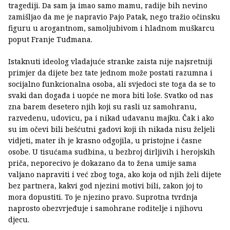
tragediji. Da sam ja imao samo mamu, radije bih nevino
zamišljao da me je napravio Pajo Patak, nego tražio očinsku
figuru u arogantnom, samoljubivom i hladnom muškarcu
poput Franje Tuđmana.
Istaknuti ideolog vladajuće stranke zaista nije najsretniji
primjer da dijete bez tate jednom može postati razumna i
socijalno funkcionalna osoba, ali svjedoci ste toga da se to
svaki dan događa i uopće ne mora biti loše. Svatko od nas
zna barem desetero njih koji su rasli uz samohranu,
razvedenu, udovicu, pa i nikad udavanu majku. Čak i ako
su im očevi bili bešćutni gadovi koji ih nikada nisu željeli
vidjeti, mater ih je krasno odgojila, u pristojne i časne
osobe. U tisućama sudbina, u bezbroj dirljivih i herojskih
priča, neporecivo je dokazano da to žena umije sama
valjano napraviti i već zbog toga, ako koja od njih želi dijete
bez partnera, kakvi god njezini motivi bili, zakon joj to
mora dopustiti. To je njezino pravo. Suprotna tvrdnja
naprosto obezvrjeđuje i samohrane roditelje i njihovu
djecu.