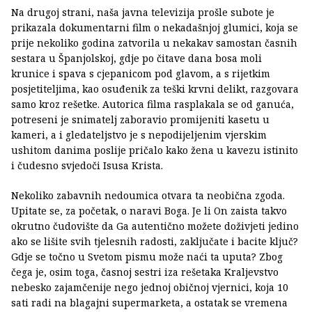
Na drugoj strani, naša javna televizija prošle subote je
prikazala dokumentarni film o nekadašnjoj glumici, koja se
prije nekoliko godina zatvorila u nekakav samostan časnih
sestara u Španjolskoj, gdje po čitave dana bosa moli
krunice i spava s cjepanicom pod glavom, a s rijetkim
posjetiteljima, kao osuđenik za teški krvni delikt, razgovara
samo kroz rešetke. Autorica filma rasplakala se od ganuća,
potreseni je snimatelj zaboravio promijeniti kasetu u
kameri, a i gledateljstvo je s nepodijeljenim vjerskim
ushitom danima poslije pričalo kako žena u kavezu istinito
i čudesno svjedoči Isusa Krista.
Nekoliko zabavnih nedoumica otvara ta neobična zgoda.
Upitate se, za početak, o naravi Boga. Je li On zaista takvo
okrutno čudovište da Ga autentično možete doživjeti jedino
ako se lišite svih tjelesnih radosti, zaključate i bacite ključ?
Gdje se točno u Svetom pismu može naći ta uputa? Zbog
čega je, osim toga, časnoj sestri iza rešetaka Kraljevstvo
nebesko zajamčenije nego jednoj običnoj vjernici, koja 10
sati radi na blagajni supermarketa, a ostatak se vremena