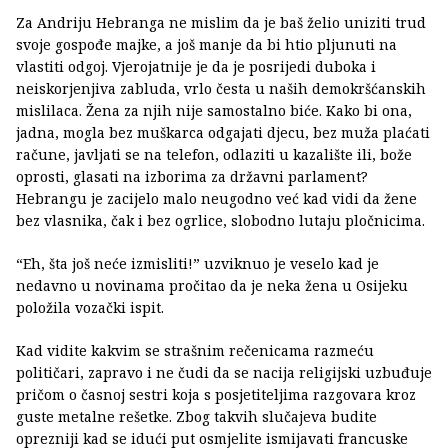
Za Andriju Hebranga ne mislim da je baš želio uniziti trud
svoje gospođe majke, a još manje da bi htio pljunuti na
vlastiti odgoj. Vjerojatnije je da je posrijedi duboka i
neiskorjenjiva zabluda, vrlo česta u naših demokršćanskih
mislilaca. Žena za njih nije samostalno biće. Kako bi ona,
jadna, mogla bez muškarca odgajati djecu, bez muža plaćati
račune, javljati se na telefon, odlaziti u kazalište ili, bože
oprosti, glasati na izborima za državni parlament?
Hebrangu je zacijelo malo neugodno već kad vidi da žene
bez vlasnika, čak i bez ogrlice, slobodno lutaju pločnicima.
“Eh, šta još neće izmisliti!” uzviknuo je veselo kad je
nedavno u novinama pročitao da je neka žena u Osijeku
položila vozački ispit.
Kad vidite kakvim se strašnim rečenicama razmeću
političari, zapravo i ne čudi da se nacija religijski uzbuđuje
pričom o časnoj sestri koja s posjetiteljima razgovara kroz
guste metalne rešetke. Zbog takvih slučajeva budite
oprezniji kad se idući put osmjelite ismijavati francuske