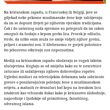
Na kršćanskom zapadu, u Francuskoj ili Belgiji, jave se
gdjekad neke prkosne muslimanske žene koje zahtijevaju
da im se dopusti živjeti po njihovim vjerskim tradicijama.
Čak i do ustavnog suda spremne su potegnuti da im zakon
omogući da hodaju s krpom preko lica. Prorok je odlučio,
tvrde, da nitko osim muža ne smije vidjeti njihov grešni,
prljavi i sramotni nos. U džehenemu će gorjeti pohotnice
što jebozovno otkrivaju nos nepoznatima.
Mediji na kršćanskom zapadu obožavaju se rugati takvim
slučajevima. Kuglaju se od smijeha kako su te nesretnice
zatucane ili sažalijevaju njihovo dobrovoljno ropstvo.
Ugledni mislioci na televizijskim debatama tada zabrinuto
govore o ponižavajućem položaju žene u muslimanskom
svijetu, a mahniti će desničari baš krpu na ženskom licu
istaknuti kao vrhunski dokaz kako je kršćanstvo slobodnije,
naprednije i ljudskije od primitivnog, fanatičnog,
odvratnog islama.