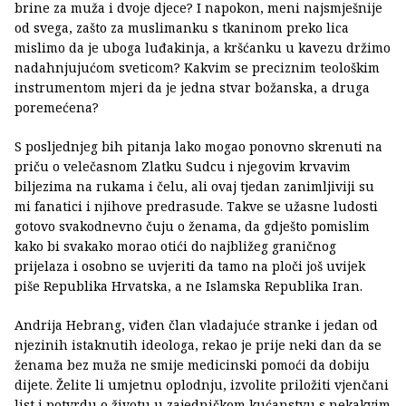
brine za muža i dvoje djece? I napokon, meni najsmješnije
od svega, zašto za muslimanku s tkaninom preko lica
mislimo da je uboga luđakinja, a kršćanku u kavezu držimo
nadahnjujućom sveticom? Kakvim se preciznim teološkim
instrumentom mjeri da je jedna stvar božanska, a druga
poremećena?
S posljednjeg bih pitanja lako mogao ponovno skrenuti na
priču o velečasnom Zlatku Sudcu i njegovim krvavim
biljezima na rukama i čelu, ali ovaj tjedan zanimljiviji su
mi fanatici i njihove predrasude. Takve se užasne ludosti
gotovo svakodnevno čuju o ženama, da gdješto pomislim
kako bi svakako morao otići do najbližeg graničnog
prijelaza i osobno se uvjeriti da tamo na ploči još uvijek
piše Republika Hrvatska, a ne Islamska Republika Iran.
Andrija Hebrang, viđen član vladajuće stranke i jedan od
njezinih istaknutih ideologa, rekao je prije neki dan da se
ženama bez muža ne smije medicinski pomoći da dobiju
dijete. Želite li umjetnu oplodnju, izvolite priložiti vjenčani
list i potvrdu o životu u zajedničkom kućanstvu s nekakvim