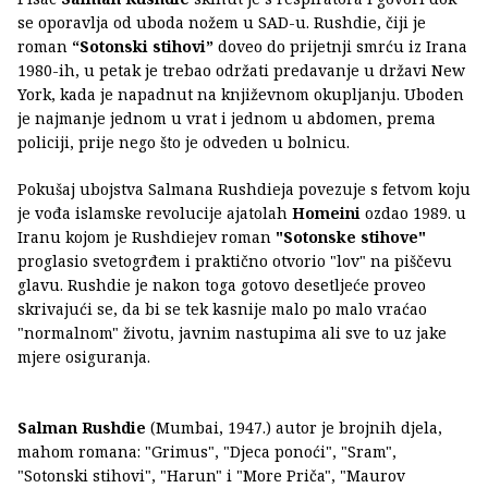
se oporavlja od uboda nožem u SAD-u. Rushdie, čiji je
roman
“Sotonski stihovi”
doveo do prijetnji smrću iz Irana
1980-ih, u petak je trebao održati predavanje u državi New
York, kada je napadnut na književnom okupljanju. Uboden
je najmanje jednom u vrat i jednom u abdomen, prema
policiji, prije nego što je odveden u bolnicu.
Pokušaj ubojstva Salmana Rushdieja povezuje s fetvom koju
je vođa islamske revolucije ajatolah
Homeini
ozdao 1989. u
Iranu kojom je Rushdiejev roman
"Sotonske stihove"
proglasio svetogrđem i praktično otvorio "lov" na piščevu
glavu. Rushdie je nakon toga gotovo desetljeće proveo
skrivajući se, da bi se tek kasnije malo po malo vraćao
"normalnom" životu, javnim nastupima ali sve to uz jake
mjere osiguranja.
Salman Rushdie
(Mumbai, 1947.) autor je brojnih djela,
mahom romana: "Grimus", "Djeca ponoći", "Sram",
"Sotonski stihovi", "Harun" i "More Priča", "Maurov