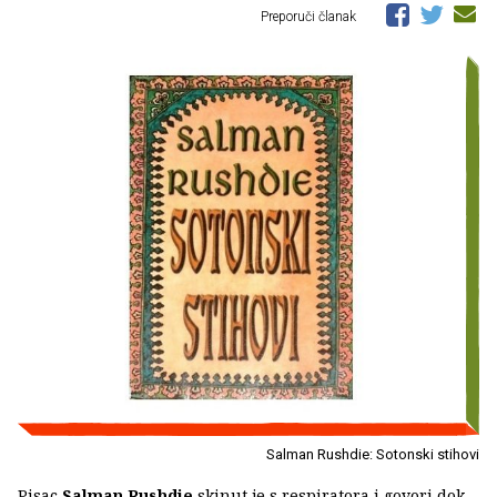
Preporuči članak
Salman Rushdie: Sotonski stihovi
Pisac
Salman Rushdie
skinut je s respiratora i govori dok