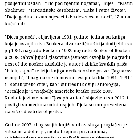
posljednji uzdah", "Tlo pod njenim nogama", "Bijes", "Klaun
Shalimar", "Firentinska čarobnica", "Luka i vatra života",
"Dvije godine, osam mjeseci i dvadeset osam noći", "Zlatna
kuća" i dr.
"Djeca ponoći", objavljena 1981. godine, jedina su knjiga
koja je osvojila dva Bookera: dva različita žirija dodijelila su
joj 1981. nagradu Booker i 1993. nagradu Booker of Bookers,
a 2008. zahvaljujući glasovima javnosti osvojila je nagradu
Best of the Booker. Rushdie je autor i zbirke kratkih priča
"Istok, zapad" te triju knjiga nefikcionalne proze: "Jaguarov
osmijeh", "Imaginarne domovine: eseji i kritike 1981.–1991."
i "Korak preko crte", kao i suurednik dviju antologija,
"Zrcaljenje" i "Najbolje američke kratke priče 2008."
Rushdiejevi memoari "Joseph Anton" objavljeni su 2012. i
postigli su međunarodni uspjeh. Djela su mu prevedena
na više od četrdeset jezika.
Godine 2007. zbog svojih književnih zasluga proglašen je
vitezom, a dobio je, među brojnim priznanjima,