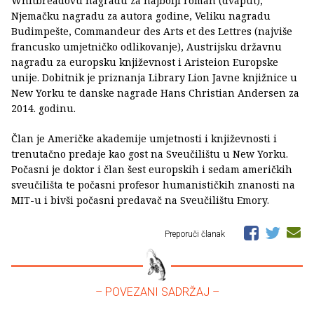
Whitbreadovu nagradu za najbolji roman (dvaput),
Njemačku nagradu za autora godine, Veliku nagradu
Budimpešte, Commandeur des Arts et des Lettres (najviše
francusko umjetničko odlikovanje), Austrijsku državnu
nagradu za europsku književnost i Aristeion Europske
unije. Dobitnik je priznanja Library Lion Javne knjižnice u
New Yorku te danske nagrade Hans Christian Andersen za
2014. godinu.
Član je Američke akademije umjetnosti i književnosti i
trenutačno predaje kao gost na Sveučilištu u New Yorku.
Počasni je doktor i član šest europskih i sedam američkih
sveučilišta te počasni profesor humanističkih znanosti na
MIT-u i bivši počasni predavač na Sveučilištu Emory.
Preporuči članak
– POVEZANI SADRŽAJ –