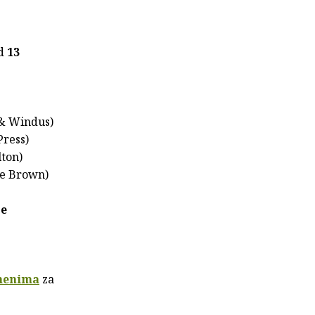
od
13
 & Windus)
Press)
ton)
le Brown)
ge
emenima
za