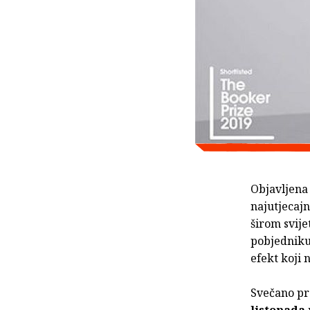
Objavljena
najutjecaj
širom svije
pobjedniku
efekt koji 
Svečano pr