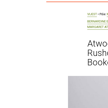
VIJEST
• Piše:
BERNARDINE 
MARGARET A
Atwoo
Rushd
Book