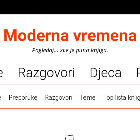
Moderna vremena
Pogledaj... sve je puno knjiga.
e
Razgovori
Djeca
e
Preporuke
Razgovori
Teme
Top lista knji