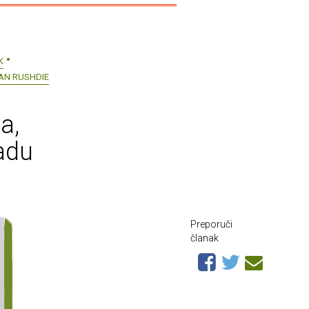
K
AN RUSHDIE
a,
adu
Preporuči
članak