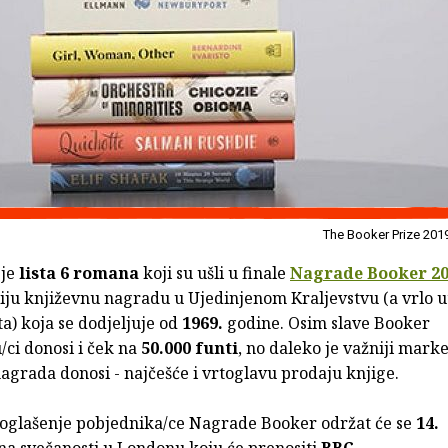
The Booker Prize 201
 je
lista 6 romana
koji su ušli u finale
Nagrade Booker 20
niju književnu nagradu u Ujedinjenom Kraljevstvu (a vrlo u
ta) koja se dodjeljuje od
1969.
godine. Osim slave Booker
/ci donosi i ček na
50.000 funti
, no daleko je važniji marke
nagrada donosi - najčešće i vrtoglavu prodaju knjige.
oglašenje pobjednika/ce Nagrade Booker održat će se
14.