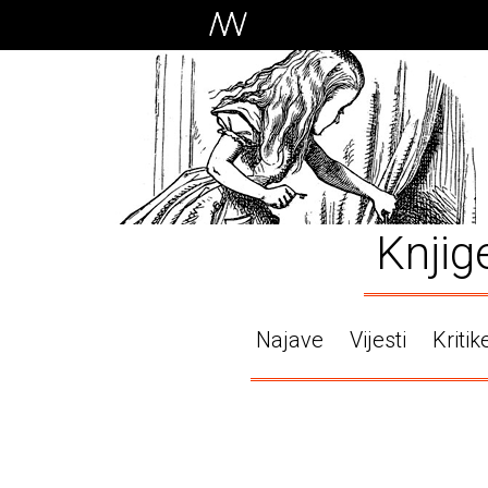
Knjig
Najave
Vijesti
Kritik