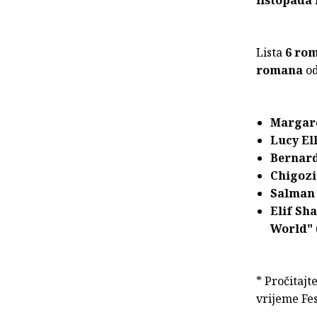
listopada
Lista
6 ro
romana
od
Margar
Lucy E
Bernard
Chigoz
Salman
Elif Sh
World"
* Pročitajt
vrijeme Fes