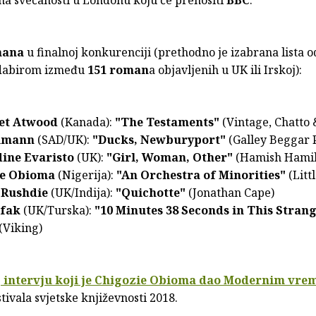
na svečanosti u Londonu koju će prenositi
BBC
.
mana
u finalnoj konkurenciji (prethodno je izabrana lista 
abirom između
151 roman
a objavljenih u UK ili Irskoj):
et Atwood
(Kanada):
"The Testaments"
(Vintage, Chatto
llmann
(SAD/UK):
"Ducks, Newburyport"
(Galley Beggar 
ine Evaristo
(UK):
"Girl, Woman, Other"
(Hamish Hamil
ie Obioma
(Nigerija):
"An Orchestra of Minorities"
(Litt
 Rushdie
(UK/Indija):
"Quichotte"
(Jonathan Cape)
afak
(UK/Turska):
"10 Minutes 38 Seconds in This Stran
(Viking)
e
intervju koji je Chigozie Obioma dao Modernim vr
tivala svjetske književnosti 2018.