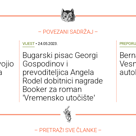
– POVEZANI SADRŽAJ –
VIJEST
• 24.05.2023.
PREPOR
Bugarski pisac Georgi
Bern
ojio
Gospodinov i
Vesn
a
prevoditeljica Angela
auto
Rodel dobitnici nagrade
Booker za roman
'Vremensko utočište'
– PRETRAŽI SVE ČLANKE –