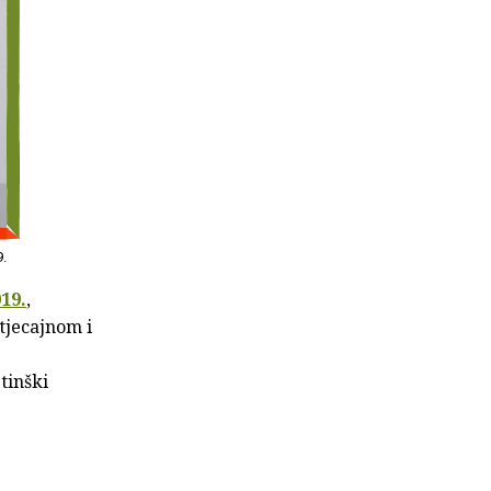
9.
19.
,
tjecajnom i
tinški