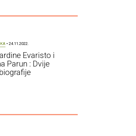
UKA
• 24.11.2022.
ardine Evaristo i
a Parun : Dvije
biografije