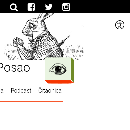
Posao
ga
Podcast
Čitaonica