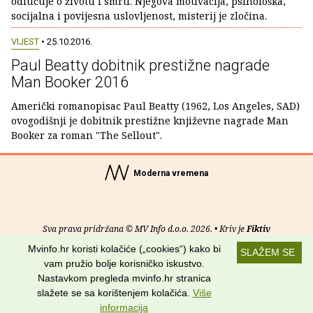
odlučuje o životu i smrti. Njegova motivacija, psihološka,
socijalna i povijesna uslovljenost, misterij je zločina.
VIJEST
• 25.10.2016.
Paul Beatty dobitnik prestižne nagrade
Man Booker 2016
Američki romanopisac Paul Beatty (1962, Los Angeles, SAD)
ovogodišnji je dobitnik prestižne književne nagrade Man
Booker za roman "The Sellout".
Moderna vremena
Sva prava pridržana © MV Info d.o.o. 2026. • Kriv je
Fiktiv
Mvinfo.hr koristi kolačiće („cookies“) kako bi
SLAŽEM SE
O nama
•
Pomoć
•
Uvjeti korištenja
•
RSS kanali
vam pružio bolje korisničko iskustvo.
Nastavkom pregleda mvinfo.hr stranica
Potraži nas na:
slažete se sa korištenjem kolačića.
Više
informacija