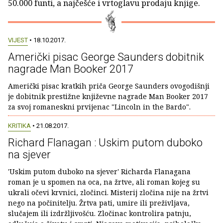
50.000 funti, a najčešće i vrtoglavu prodaju knjige.
VIJEST
• 18.10.2017.
Američki pisac George Saunders dobitnik
nagrade Man Booker 2017
Američki pisac kratkih priča George Saunders ovogodišnji
je dobitnik prestižne književne nagrade Man Booker 2017
za svoj romaneskni prvijenac "Lincoln in the Bardo".
KRITIKA
• 21.08.2017.
Richard Flanagan : Uskim putom duboko
na sjever
'Uskim putom duboko na sjever' Richarda Flanagana
roman je u spomen na oca, na žrtve, ali roman kojeg su
ukrali očevi krvnici, zločinci. Misterij zločina nije na žrtvi
nego na počinitelju. Žrtva pati, umire ili preživljava,
slučajem ili izdržljivošću. Zločinac kontrolira patnju,