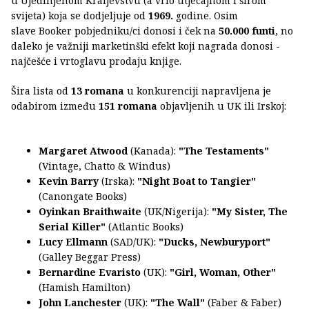
u Ujedinjenom Kraljevstvu (a vrlo utjecajnom i širom
svijeta) koja se dodjeljuje od
1969.
godine. Osim
slave Booker pobjedniku/ci donosi i ček na
50.000 funti
, no
daleko je važniji marketinški efekt koji nagrada donosi -
najčešće i vrtoglavu prodaju knjige.
Šira lista od
13 romana
u konkurenciji napravljena je
odabirom između
151 romana
objavljenih u UK ili Irskoj:
Margaret Atwood
(Kanada):
"The Testaments"
(Vintage, Chatto & Windus)
Kevin Barry
(Irska):
"Night Boat to Tangier"
(Canongate Books)
Oyinkan Braithwaite
(UK/Nigerija):
"My Sister, The
Serial Killer"
(Atlantic Books)
Lucy Ellmann
(SAD/UK):
"Ducks, Newburyport"
(Galley Beggar Press)
Bernardine Evaristo
(UK):
"Girl, Woman, Other"
(Hamish Hamilton)
John Lanchester
(UK):
"The Wall"
(Faber & Faber)