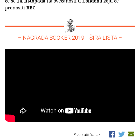
će se
14. listopada
na svečanosti u
Londonu
koju će
prenositi
BBC
.
– NAGRADA BOOKER 2019. - ŠIRA LISTA –
Preporuči članak