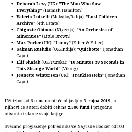
Deborah Levy
(UK):
"The Man Who Saw
Everything"
(Hamish Hamilton)
Valeria Luiselli
(Meksiko/Italija):
"Lost Children
Archive"
(4th Estate)
Chigozie Obioma
(Nigerija):
"An Orchestra of
Minorities"
(Little Brown)
Max Porter
(UK):
"Lanny"
(Faber & Faber)
Salman Rushdie
(UK/Indija):
"Quichotte"
(Jonathan
Cape)
Elif Shafak
(UK/Turska):
"10 Minutes 38 Seconds in
This Strange World"
(Viking)
Jeanette Winterson
(UK):
"Frankissstein"
(Jonathan
Cape)
Uži izbor od 6 romana bit će objavljen
3. rujna 2019.
, a
njihovi će autori dobiti ček na
2.500 funti
i prigodno
otisnuto izdanje svoje knjige.
Svečano proglašenje pobjednika/ce Nagrade Booker održat